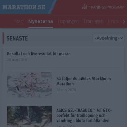
TRÄNINGSPROGRAM
Start
Nyheterna
Löpningen
Träningen
Inspirati
SENASTE
Resultat och liveresultat för maran
28 maj 2026
Så följer du adidas Stockholm
Marathon
28 maj 2026
ASICS GEL-TRABUCO™ MT GTX–
perfekt för traillöpning och
vandring i blöta förhållanden
4 mar 2026