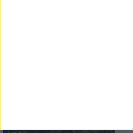
16 jul 2025
Bakslag för Almgren
11 jul 2025
Pihlströms tredje rekord
3 jul 2025
nästa ›
INTRESSANTA LOPP
Höstrusket • 8 november
8 nov 2025