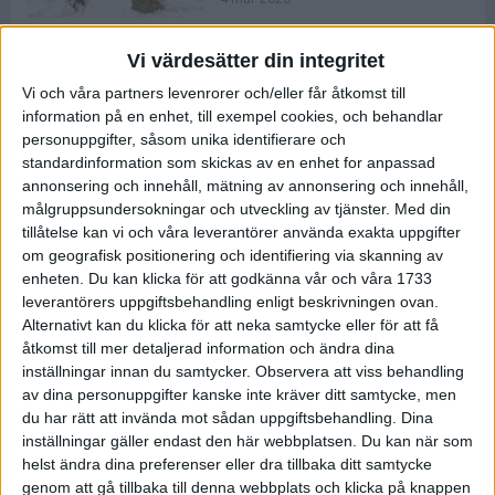
Vi värdesätter din integritet
ASICS NOVABLAST™ 5 – en mjuk
Vi och våra partners levenrorer och/eller får åtkomst till
och studsig mängdträningssko
information på en enhet, till exempel cookies, och behandlar
25 feb 2026
personuppgifter, såsom unika identifierare och
standardinformation som skickas av en enhet for anpassad
annonsering och innehåll, mätning av annonsering och innehåll,
ASICS GEL-KAYANO™ 32 – perfekt
målgruppsundersokningar och utveckling av tjänster.
Med din
för löparen som vill ha stabilitet
tillåtelse kan vi och våra leverantörer använda exakta uppgifter
och dämpning
om geografisk positionering och identifiering via skanning av
24 feb 2026
enheten. Du kan klicka för att godkänna vår och våra 1733
leverantörers uppgiftsbehandling enligt beskrivningen ovan.
Alternativt kan du klicka för att neka samtycke eller för att få
Sarah Lahti överlägsen vid
åtkomst till mer detaljerad information och ändra dina
terräng-SM
inställningar innan du samtycker.
Observera att viss behandling
20 okt 2025
av dina personuppgifter kanske inte kräver ditt samtycke, men
du har rätt att invända mot sådan uppgiftsbehandling. Dina
inställningar gäller endast den här webbplatsen. Du kan när som
helst ändra dina preferenser eller dra tillbaka ditt samtycke
Almgrens brons blev det stora
genom att gå tillbaka till denna webbplats och klicka på knappen