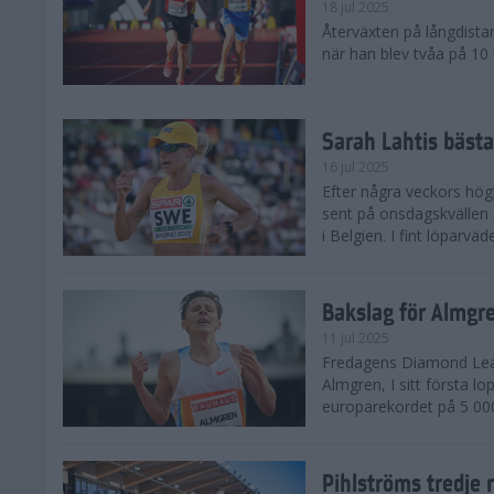
18 jul 2025
Återväxten på långdista
när han blev tvåa på 10
Sarah Lahtis bäst
16 jul 2025
Efter några veckors hög
sent på onsdagskvällen 5
i Belgien. I fint löparvä
Bakslag för Almgr
11 jul 2025
Fredagens Diamond Leag
Almgren, I sitt första l
europarekordet på 5 000
Pihlströms tredje 