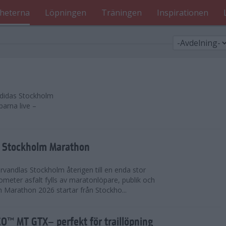
heterna
Löpningen
Träningen
Inspirationen
 adidas Stockholm
parna live –
as Stockholm Marathon
vandlas Stockholm återigen till en enda stor
lometer asfalt fylls av maratonlöpare, publik och
 Marathon 2026 startar från Stockho...
™ MT GTX– perfekt för traillöpning