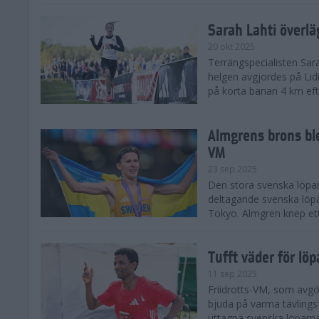
Sarah Lahti överl
20 okt 2025
Terrängspecialisten Sara
helgen avgjordes på Lid
på korta banan 4 km efter
Almgrens brons ble
VM
23 sep 2025
Den stora svenska löpar
deltagande svenska löpa
Tokyo. Almgren knep ett
Tufft väder för löp
11 sep 2025
Friidrotts-VM, som avg
bjuda på varma tävlings
uttagna svenska löparna 