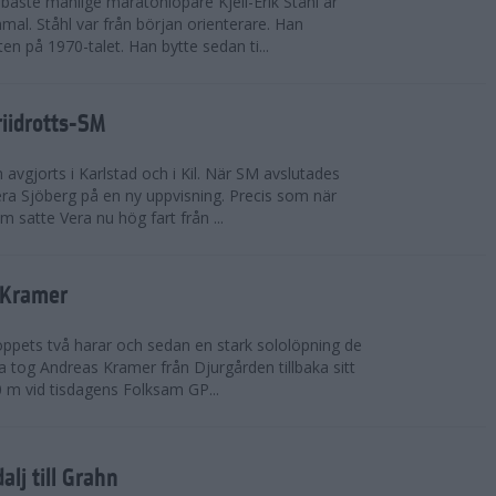
bäste manlige maratonlöpare Kjell-Erik Ståhl är
mal. Ståhl var från början orienterare. Han
ten på 1970-talet. Han bytte sedan ti...
riidrotts-SM
en avgjorts i Karlstad och i Kil. När SM avslutades
a Sjöberg på en ny uppvisning. Precis som när
m satte Vera nu hög fart från ...
 Kramer
 loppets två harar och sedan en stark sololöpning de
 tog Andreas Kramer från Djurgården tillbaka sitt
 m vid tisdagens Folksam GP...
alj till Grahn