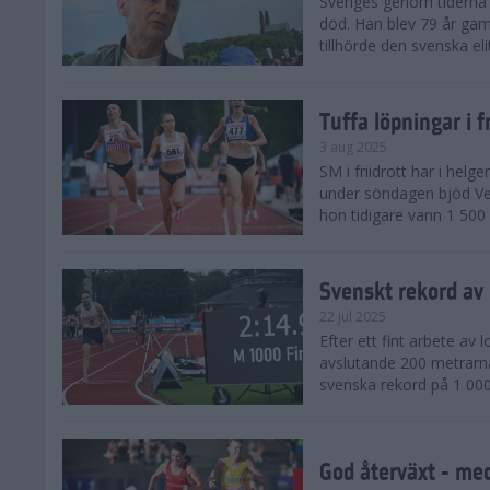
Sveriges genom tiderna 
död. Han blev 79 år gam
tillhörde den svenska eli
Tuffa löpningar i f
3 aug 2025
SM i friidrott har i helg
under söndagen bjöd Ver
hon tidigare vann 1 500 
Svenskt rekord av
22 jul 2025
Efter ett fint arbete av
avslutande 200 metrarna
svenska rekord på 1 000
God återväxt - med