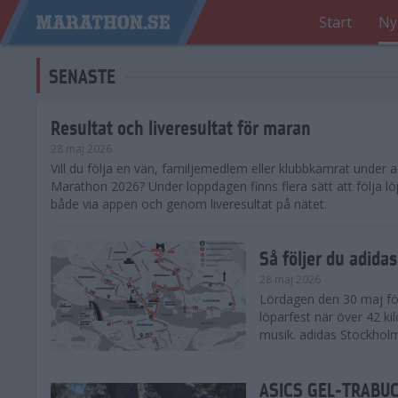
Start
Ny
SENASTE
Resultat och liveresultat för maran
28 maj 2026
​Vill du följa en vän, familjemedlem eller klubbkamrat under
Marathon 2026? Under loppdagen finns flera sätt att följa lö
både via appen och genom liveresultat på nätet.
Så följer du adid
28 maj 2026
Lördagen den 30 maj för
löparfest när över 42 ki
musik. adidas Stockholm
ASICS GEL-TRABUCO