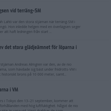
ägsen vid terräng-SM
h Lahti var den stora stjärnan när terräng-SM i
ingö. Hon inledde helgen med en överlägsen seger
 att haft ledningen från start ...
v det stora glädjeämnet för löparna i
stjärnan Andreas Almgren var den, av de nio
rna, som hävdade sig bäst under friidrotts-VM i
 historiskt brons på 10 000 meter, samt...
arna i VM
örs i Tokyo den 13–21 september, kommer att
förhållanden med hög luftfuktighet. Något de nio
inte är vana vid. Värst drabbas de som...