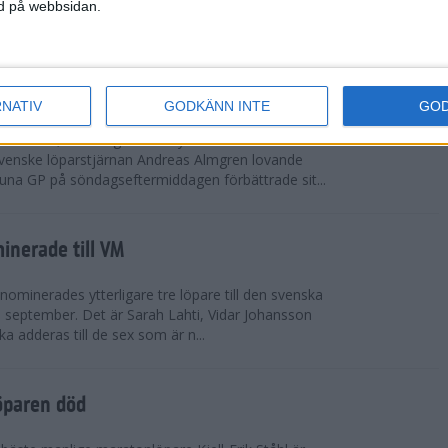
vgjordes inför fullsatta läktare på Stockholms
ned på webbsidan.
 seger i både dam- och herrkampen, delvi...
r Almgren testade VM-formen
RNATIV
GODKÄNN INTE
GO
drotts-VM, som avgörs i Tokyo den 13-21
venske löparstjärnan Andreas Almgren lovande
tuna GP på söndagseftermiddagen förbättrade sit...
inerade till VM
ominerades ytterligare tre löpare till den svenska
i september. Det är Sarah Lahti, Vidar Johansson
 adderas till de sex som är n...
öparen död