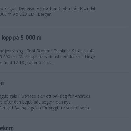
ns är god. Det visade Jonathon Grahn från Mölndal
 000 m vid U23-EM i Bergen.
a lopp på 5 000 m
höjdsträning i Font Romeu i Frankrike Sarah Lahti
 000 m i Meeting International d´Athletism i Liège
der med 17-18 grader och ob...
en
ue gala i Monaco blev ett bakslag för Andreas
opp efter den bejublade segern och nya
 m vid Bauhausgalan för drygt tre veckof seda...
rekord