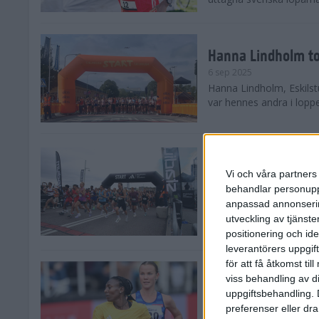
Hanna Lindholm to
6 sep 2025
Hanna Lindholm, Eskilstu
var hennes andra i lopp
Snabbaste segertid
Stockholm Halvma
Vi och våra partners 
30 aug 2025
behandlar personuppg
Ett slutsålt och rekord
anpassad annonserin
nästintill perfekt löparv
utveckling av tjänster
var 19,866 löpare anmäld
positionering och id
leverantörers uppgift
för att få åtkomst ti
Löparna viktiga n
viss behandling av d
26 aug 2025
uppgiftsbehandling. 
Den hundrade upplagan 
preferenser eller dra