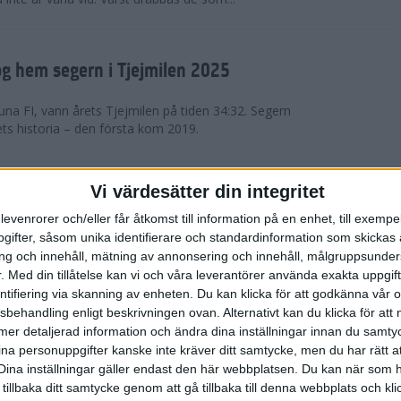
g hem segern i Tjejmilen 2025
na FI, vann årets Tjejmilen på tiden 34:32. Segern
ets historia – den första kom 2019.
en på 12 år i rekordstort adidas
Vi värdesätter din integritet
raton
levenrorer och/eller får åtkomst till information på en enhet, till exempe
ifter, såsom unika identifierare och standardinformation som skickas 
stort adidas Stockholm Halvmaraton avgjordes i
g och innehåll, mätning av annonsering och innehåll, målgruppsunde
äder. 18 grader, mulet och väldigt lite vind. Totalt
.
Med din tillåtelse kan vi och våra leverantörer använda exakta uppgif
a, varav 15,807 kom till sta...
entifiering via skanning av enheten. Du kan klicka för att godkänna vår
sbehandling enligt beskrivningen ovan. Alternativt kan du klicka för att
ll mer detaljerad information och ändra dina inställningar innan du samty
är Sverige vann Finnkampen
ina personuppgifter kanske inte kräver ditt samtycke, men du har rätt 
Dina inställningar gäller endast den här webbplatsen. Du kan när som h
av Finnkampen, världens äldsta och största
 tillbaka ditt samtycke genom att gå tillbaka till denna webbplats och k