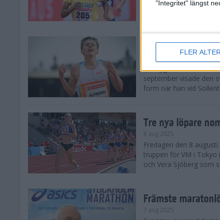
landskamp i friidrott, a
"Integritet" längst 
Stadion. Det blev svensk
Svenskt rekord nä
FLER ALTE
10 aug 2025
En dryg månad före frii
september visade den s
form när han vid Sollen
Tre nya löpare nom
8 aug 2025
Fredagen den 8 augusti n
truppen för VM i Tokyo 
och Vera Sjöberg som ska
Främste maratonl
7 aug 2025