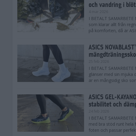
och vandring i blö
4 mar 2026
I BETALT SAMARBETE MED
som klarar allt från reg
på komforten, då är AS
ASICS NOVABLAST™
mängdträningssko
25 feb 2026
I BETALT SAMARBETE ME
glänser med sin mjuka
är en mångsidig sko som 
ASICS GEL-KAYANO™
stabilitet och däm
24 feb 2026
I BETALT SAMARBETE M
med bra stöd runt hela 
foten och passar perfekt