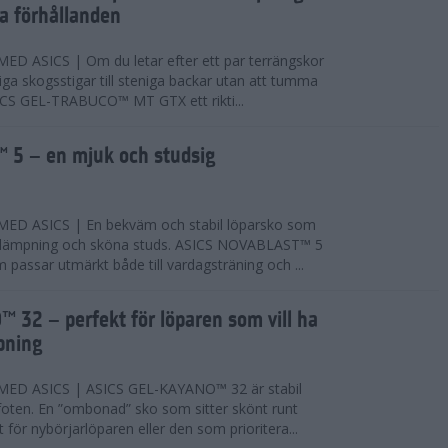
ta förhållanden
 ASICS | Om du letar efter ett par terrängskor
niga skogsstigar till steniga backar utan att tumma
ICS GEL-TRABUCO™ MT GTX ett rikti...
 5 – en mjuk och studsig
D ASICS | En bekväm och stabil löparsko som
 dämpning och sköna studs. ASICS NOVABLAST™ 5
passar utmärkt både till vardagsträning och ...
 32 – perfekt för löparen som vill ha
pning
ED ASICS | ASICS GEL-KAYANO™ 32 är stabil
foten. En ”ombonad” sko som sitter skönt runt
 för nybörjarlöparen eller den som prioritera...