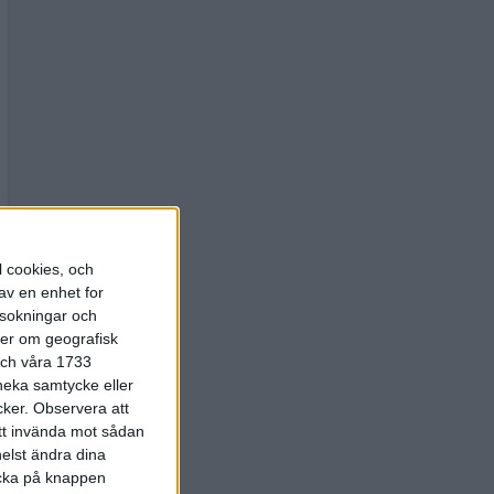
l cookies, och
av en enhet for
rsokningar och
ter om geografisk
 och våra 1733
 neka samtycke eller
cker.
Observera att
att invända mot sådan
elst ändra dina
licka på knappen