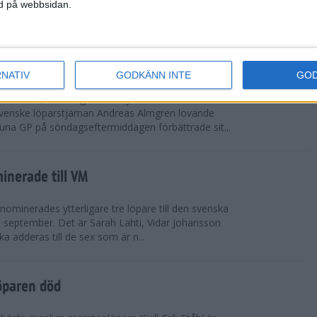
vgjordes inför fullsatta läktare på Stockholms
ned på webbsidan.
 seger i både dam- och herrkampen, delvi...
r Almgren testade VM-formen
RNATIV
GODKÄNN INTE
GO
drotts-VM, som avgörs i Tokyo den 13-21
venske löparstjärnan Andreas Almgren lovande
tuna GP på söndagseftermiddagen förbättrade sit...
inerade till VM
ominerades ytterligare tre löpare till den svenska
i september. Det är Sarah Lahti, Vidar Johansson
 adderas till de sex som är n...
öparen död