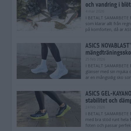
och vandring i blö
4 mar 2026
I BETALT SAMARBETE MED
som klarar allt från reg
på komforten, då är AS
ASICS NOVABLAST™
mängdträningssko
25 feb 2026
I BETALT SAMARBETE ME
glänser med sin mjuka
är en mångsidig sko som 
ASICS GEL-KAYANO™
stabilitet och däm
24 feb 2026
I BETALT SAMARBETE M
med bra stöd runt hela 
foten och passar perfekt