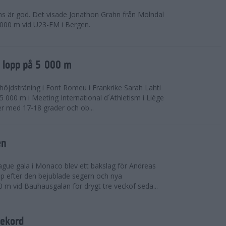
ns är god. Det visade Jonathon Grahn från Mölndal
 000 m vid U23-EM i Bergen.
a lopp på 5 000 m
höjdsträning i Font Romeu i Frankrike Sarah Lahti
 000 m i Meeting International d´Athletism i Liège
der med 17-18 grader och ob...
en
ue gala i Monaco blev ett bakslag för Andreas
opp efter den bejublade segern och nya
 m vid Bauhausgalan för drygt tre veckof seda...
rekord