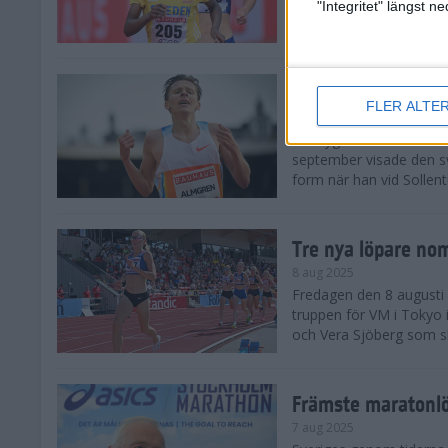
landskamp i friidrott, a
"Integritet" längst 
Stadion. Det blev svensk
Svenskt rekord nä
FLER ALTE
10 aug 2025
En dryg månad före frii
september visade den s
form när han vid Sollen
Tre nya löpare nom
8 aug 2025
Fredagen den 8 augusti n
truppen för VM i Tokyo 
och Vera Sjöberg som ska
Främste maratonl
7 aug 2025