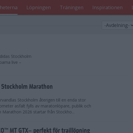
heterna
Löpningen
Träningen
Inspirationen
 adidas Stockholm
parna live –
as Stockholm Marathon
vandlas Stockholm återigen till en enda stor
lometer asfalt fylls av maratonlöpare, publik och
 Marathon 2026 startar från Stockho...
™ MT GTX– perfekt för traillöpning