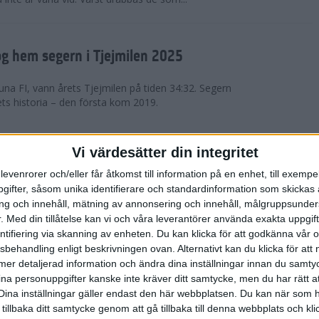
g hem segern i Tjejmilen 2025
na FI, vann årets Tjejmilen på tiden 34:32. Segern
ets historia – den första kom 2019.
en på 12 år i rekordstort adidas
Vi värdesätter din integritet
raton
levenrorer och/eller får åtkomst till information på en enhet, till exempe
ifter, såsom unika identifierare och standardinformation som skickas 
stort adidas Stockholm Halvmaraton avgjordes i
g och innehåll, mätning av annonsering och innehåll, målgruppsunde
äder. 18 grader, mulet och väldigt lite vind. Totalt
.
Med din tillåtelse kan vi och våra leverantörer använda exakta uppgif
a, varav 15,807 kom till sta...
entifiering via skanning av enheten. Du kan klicka för att godkänna vår
sbehandling enligt beskrivningen ovan. Alternativt kan du klicka för att
ll mer detaljerad information och ändra dina inställningar innan du samty
är Sverige vann Finnkampen
ina personuppgifter kanske inte kräver ditt samtycke, men du har rätt 
Dina inställningar gäller endast den här webbplatsen. Du kan när som h
av Finnkampen, världens äldsta och största
 tillbaka ditt samtycke genom att gå tillbaka till denna webbplats och k