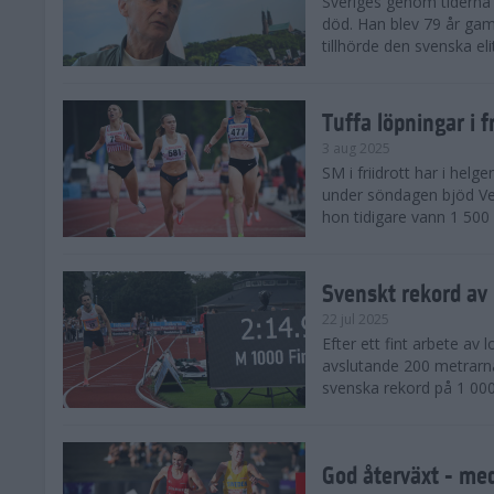
Sveriges genom tiderna 
död. Han blev 79 år gam
tillhörde den svenska eli
Tuffa löpningar i f
3 aug 2025
SM i friidrott har i helg
under söndagen bjöd Ver
hon tidigare vann 1 500 
Svenskt rekord av
22 jul 2025
Efter ett fint arbete av
avslutande 200 metrarna
svenska rekord på 1 000
God återväxt - med