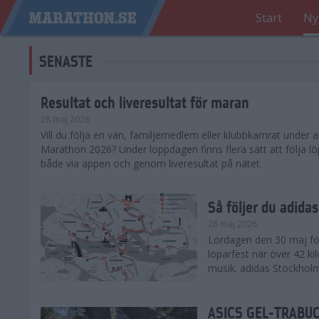
Start
Ny
SENASTE
Resultat och liveresultat för maran
28 maj 2026
​Vill du följa en vän, familjemedlem eller klubbkamrat under
Marathon 2026? Under loppdagen finns flera sätt att följa lö
både via appen och genom liveresultat på nätet.
Så följer du adid
28 maj 2026
Lördagen den 30 maj för
löparfest när över 42 ki
musik. adidas Stockholm
ASICS GEL-TRABUCO