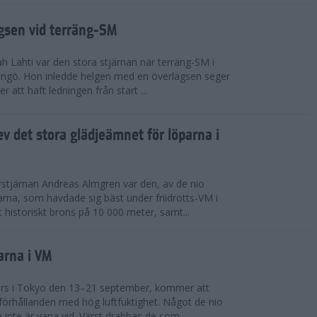
ägsen vid terräng-SM
h Lahti var den stora stjärnan när terräng-SM i
ingö. Hon inledde helgen med en överlägsen seger
 att haft ledningen från start ...
v det stora glädjeämnet för löparna i
stjärnan Andreas Almgren var den, av de nio
rna, som hävdade sig bäst under friidrotts-VM i
 historiskt brons på 10 000 meter, samt...
arna i VM
örs i Tokyo den 13–21 september, kommer att
förhållanden med hög luftfuktighet. Något de nio
inte är vana vid. Värst drabbas de som...