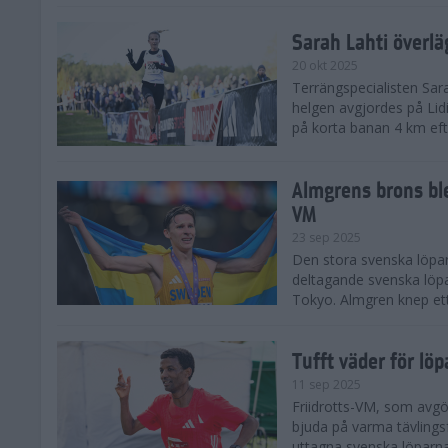
Sarah Lahti överl
20 okt 2025
Terrängspecialisten Sara
helgen avgjordes på Lid
på korta banan 4 km efter
Almgrens brons ble
VM
23 sep 2025
Den stora svenska löpar
deltagande svenska löpa
Tokyo. Almgren knep ett
Tufft väder för löp
11 sep 2025
Friidrotts-VM, som avg
bjuda på varma tävlings
uttagna svenska löparna 