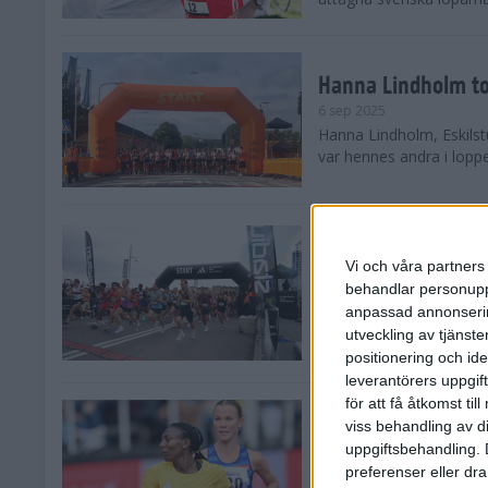
Hanna Lindholm to
6 sep 2025
Hanna Lindholm, Eskilstu
var hennes andra i lopp
Snabbaste segertid
Stockholm Halvma
Vi och våra partners 
30 aug 2025
behandlar personuppg
Ett slutsålt och rekord
anpassad annonserin
nästintill perfekt löparv
utveckling av tjänster
var 19,866 löpare anmäld
positionering och id
leverantörers uppgift
för att få åtkomst ti
Löparna viktiga n
viss behandling av d
26 aug 2025
uppgiftsbehandling. 
Den hundrade upplagan 
preferenser eller dra