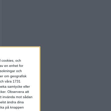
l cookies, och
av en enhet for
rsokningar och
ter om geografisk
 och våra 1731
 neka samtycke eller
cker.
Observera att
att invända mot sådan
elst ändra dina
licka på knappen