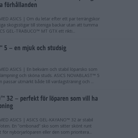
ta förhållanden
 ASICS | Om du letar efter ett par terrängskor
niga skogsstigar till steniga backar utan att tumma
ICS GEL-TRABUCO™ MT GTX ett rikti...
 5 – en mjuk och studsig
D ASICS | En bekväm och stabil löparsko som
 dämpning och sköna studs. ASICS NOVABLAST™ 5
passar utmärkt både till vardagsträning och ...
 32 – perfekt för löparen som vill ha
pning
ED ASICS | ASICS GEL-KAYANO™ 32 är stabil
foten. En ”ombonad” sko som sitter skönt runt
 för nybörjarlöparen eller den som prioritera...