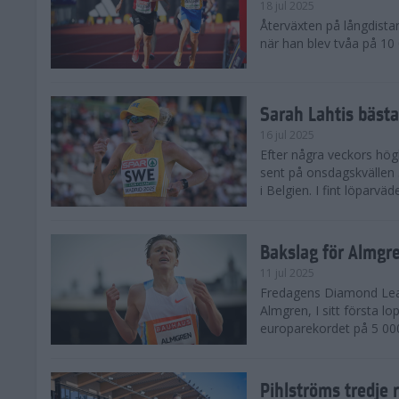
18 jul 2025
Återväxten på långdista
när han blev tvåa på 10
Sarah Lahtis bäst
16 jul 2025
Efter några veckors hög
sent på onsdagskvällen 5
i Belgien. I fint löparvä
Bakslag för Almgr
11 jul 2025
Fredagens Diamond Leag
Almgren, I sitt första l
europarekordet på 5 000
Pihlströms tredje 