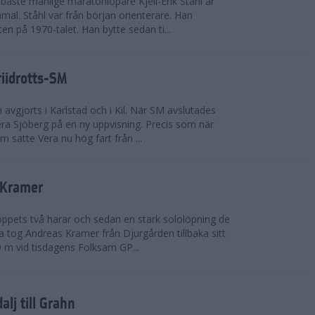
bäste manlige maratonlöpare Kjell-Erik Ståhl är
mal. Ståhl var från början orienterare. Han
ten på 1970-talet. Han bytte sedan ti...
riidrotts-SM
en avgjorts i Karlstad och i Kil. När SM avslutades
a Sjöberg på en ny uppvisning. Precis som när
m satte Vera nu hög fart från ...
 Kramer
 loppets två harar och sedan en stark sololöpning de
 tog Andreas Kramer från Djurgården tillbaka sitt
 m vid tisdagens Folksam GP...
alj till Grahn