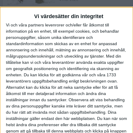
Vi värdesätter din integritet
ASICS NOVABLAST™ 5 – en mjuk
Vi och våra partners levenrorer och/eller får åtkomst till
och studsig mängdträningssko
information på en enhet, till exempel cookies, och behandlar
25 feb 2026
personuppgifter, såsom unika identifierare och
standardinformation som skickas av en enhet for anpassad
annonsering och innehåll, mätning av annonsering och innehåll,
ASICS GEL-KAYANO™ 32 – perfekt
målgruppsundersokningar och utveckling av tjänster.
Med din
för löparen som vill ha stabilitet
tillåtelse kan vi och våra leverantörer använda exakta uppgifter
och dämpning
om geografisk positionering och identifiering via skanning av
24 feb 2026
enheten. Du kan klicka för att godkänna vår och våra 1733
leverantörers uppgiftsbehandling enligt beskrivningen ovan.
Alternativt kan du klicka för att neka samtycke eller för att få
Sarah Lahti överlägsen vid
åtkomst till mer detaljerad information och ändra dina
terräng-SM
inställningar innan du samtycker.
Observera att viss behandling
20 okt 2025
av dina personuppgifter kanske inte kräver ditt samtycke, men
du har rätt att invända mot sådan uppgiftsbehandling. Dina
inställningar gäller endast den här webbplatsen. Du kan när som
helst ändra dina preferenser eller dra tillbaka ditt samtycke
Almgrens brons blev det stora
genom att gå tillbaka till denna webbplats och klicka på knappen