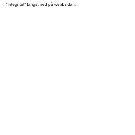
glädjeämnet för löparna i VM
"Integritet" längst ned på webbsidan.
23 sep 2025
Tufft väder för löparna i VM
11 sep 2025
Hanna Lindholm tog hem segern i
Tjejmilen 2025
6 sep 2025
Snabbaste segertiden på 12 år i
rekordstort adidas Stockholm
Halvmaraton
30 aug 2025