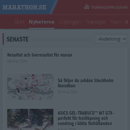
TRÄNINGSPROGRAM
Start
Nyheterna
Löpningen
Träningen
Inspirati
SENASTE
Resultat och liveresultat för maran
28 maj 2026
Så följer du adidas Stockholm
Marathon
28 maj 2026
ASICS GEL-TRABUCO™ MT GTX–
perfekt för traillöpning och
vandring i blöta förhållanden
4 mar 2026