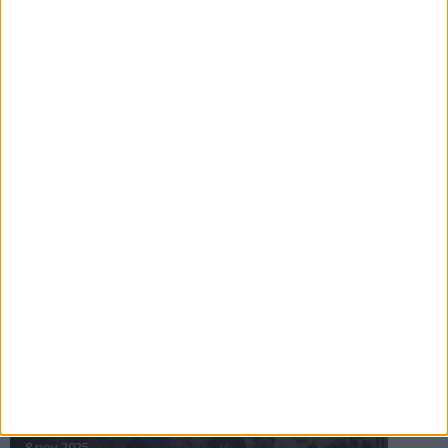
16 jul 2025
Bakslag för Almgren
11 jul 2025
Pihlströms tredje rekord
3 jul 2025
nästa ›
INTRESSANTA LOPP
Höstrusket • 8 november
8 nov 2025