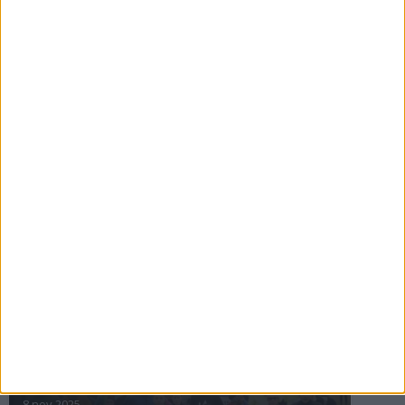
16 jul 2025
Bakslag för Almgren
11 jul 2025
Pihlströms tredje rekord
3 jul 2025
nästa ›
INTRESSANTA LOPP
Höstrusket • 8 november
8 nov 2025