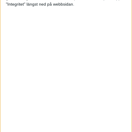
glädjeämnet för löparna i VM
"Integritet" längst ned på webbsidan.
23 sep 2025
Tufft väder för löparna i VM
11 sep 2025
Hanna Lindholm tog hem segern i
Tjejmilen 2025
6 sep 2025
Snabbaste segertiden på 12 år i
rekordstort adidas Stockholm
Halvmaraton
30 aug 2025