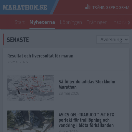
TRÄNINGSPROGRAM
Start
Nyheterna
Löpningen
Träningen
Inspirati
SENASTE
Resultat och liveresultat för maran
28 maj 2026
Så följer du adidas Stockholm
Marathon
28 maj 2026
ASICS GEL-TRABUCO™ MT GTX–
perfekt för traillöpning och
vandring i blöta förhållanden
4 mar 2026