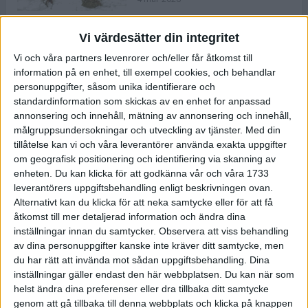
Vi värdesätter din integritet
ASICS NOVABLAST™ 5 – en mjuk
Vi och våra partners levenrorer och/eller får åtkomst till
och studsig mängdträningssko
information på en enhet, till exempel cookies, och behandlar
25 feb 2026
personuppgifter, såsom unika identifierare och
standardinformation som skickas av en enhet for anpassad
annonsering och innehåll, mätning av annonsering och innehåll,
ASICS GEL-KAYANO™ 32 – perfekt
målgruppsundersokningar och utveckling av tjänster.
Med din
för löparen som vill ha stabilitet
tillåtelse kan vi och våra leverantörer använda exakta uppgifter
och dämpning
om geografisk positionering och identifiering via skanning av
24 feb 2026
enheten. Du kan klicka för att godkänna vår och våra 1733
leverantörers uppgiftsbehandling enligt beskrivningen ovan.
Alternativt kan du klicka för att neka samtycke eller för att få
Sarah Lahti överlägsen vid
åtkomst till mer detaljerad information och ändra dina
terräng-SM
inställningar innan du samtycker.
Observera att viss behandling
20 okt 2025
av dina personuppgifter kanske inte kräver ditt samtycke, men
du har rätt att invända mot sådan uppgiftsbehandling. Dina
inställningar gäller endast den här webbplatsen. Du kan när som
helst ändra dina preferenser eller dra tillbaka ditt samtycke
Almgrens brons blev det stora
genom att gå tillbaka till denna webbplats och klicka på knappen