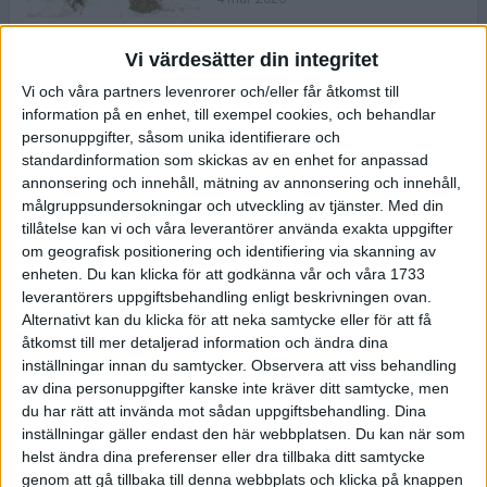
Vi värdesätter din integritet
ASICS NOVABLAST™ 5 – en mjuk
Vi och våra partners levenrorer och/eller får åtkomst till
och studsig mängdträningssko
information på en enhet, till exempel cookies, och behandlar
25 feb 2026
personuppgifter, såsom unika identifierare och
standardinformation som skickas av en enhet for anpassad
annonsering och innehåll, mätning av annonsering och innehåll,
ASICS GEL-KAYANO™ 32 – perfekt
målgruppsundersokningar och utveckling av tjänster.
Med din
för löparen som vill ha stabilitet
tillåtelse kan vi och våra leverantörer använda exakta uppgifter
och dämpning
om geografisk positionering och identifiering via skanning av
24 feb 2026
enheten. Du kan klicka för att godkänna vår och våra 1733
leverantörers uppgiftsbehandling enligt beskrivningen ovan.
Alternativt kan du klicka för att neka samtycke eller för att få
Sarah Lahti överlägsen vid
åtkomst till mer detaljerad information och ändra dina
terräng-SM
inställningar innan du samtycker.
Observera att viss behandling
20 okt 2025
av dina personuppgifter kanske inte kräver ditt samtycke, men
du har rätt att invända mot sådan uppgiftsbehandling. Dina
inställningar gäller endast den här webbplatsen. Du kan när som
helst ändra dina preferenser eller dra tillbaka ditt samtycke
Almgrens brons blev det stora
genom att gå tillbaka till denna webbplats och klicka på knappen