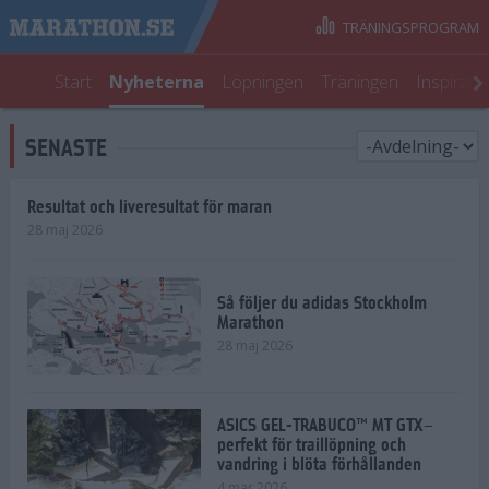
TRÄNINGSPROGRAM
Start
Nyheterna
Löpningen
Träningen
Inspirati
SENASTE
Resultat och liveresultat för maran
28 maj 2026
Så följer du adidas Stockholm
Marathon
28 maj 2026
ASICS GEL-TRABUCO™ MT GTX–
perfekt för traillöpning och
vandring i blöta förhållanden
4 mar 2026