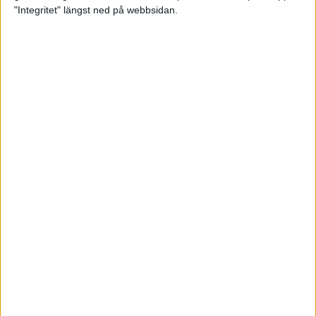
glädjeämnet för löparna i VM
"Integritet" längst ned på webbsidan.
23 sep 2025
Tufft väder för löparna i VM
11 sep 2025
Hanna Lindholm tog hem segern i
Tjejmilen 2025
6 sep 2025
Snabbaste segertiden på 12 år i
rekordstort adidas Stockholm
Halvmaraton
30 aug 2025