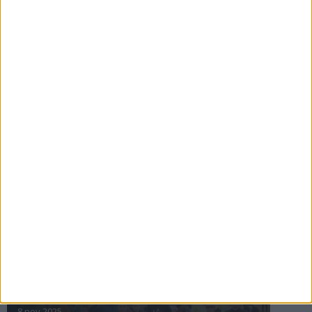
16 jul 2025
Bakslag för Almgren
11 jul 2025
Pihlströms tredje rekord
3 jul 2025
nästa ›
INTRESSANTA LOPP
Höstrusket • 8 november
8 nov 2025