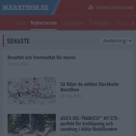
TRÄNINGSPROGRAM
Start
Nyheterna
Löpningen
Träningen
Inspirati
SENASTE
Resultat och liveresultat för maran
28 maj 2026
Så följer du adidas Stockholm
Marathon
28 maj 2026
ASICS GEL-TRABUCO™ MT GTX–
perfekt för traillöpning och
vandring i blöta förhållanden
4 mar 2026