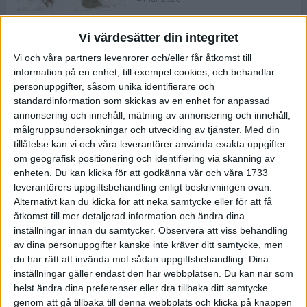
Vi värdesätter din integritet
ASICS NOVABLAST™ 5 – en mjuk
Vi och våra partners levenrorer och/eller får åtkomst till
och studsig mängdträningssko
information på en enhet, till exempel cookies, och behandlar
25 feb 2026
personuppgifter, såsom unika identifierare och
standardinformation som skickas av en enhet for anpassad
annonsering och innehåll, mätning av annonsering och innehåll,
ASICS GEL-KAYANO™ 32 – perfekt
målgruppsundersokningar och utveckling av tjänster.
Med din
för löparen som vill ha stabilitet
tillåtelse kan vi och våra leverantörer använda exakta uppgifter
och dämpning
om geografisk positionering och identifiering via skanning av
24 feb 2026
enheten. Du kan klicka för att godkänna vår och våra 1733
leverantörers uppgiftsbehandling enligt beskrivningen ovan.
Alternativt kan du klicka för att neka samtycke eller för att få
Sarah Lahti överlägsen vid
åtkomst till mer detaljerad information och ändra dina
terräng-SM
inställningar innan du samtycker.
Observera att viss behandling
20 okt 2025
av dina personuppgifter kanske inte kräver ditt samtycke, men
du har rätt att invända mot sådan uppgiftsbehandling. Dina
inställningar gäller endast den här webbplatsen. Du kan när som
helst ändra dina preferenser eller dra tillbaka ditt samtycke
Almgrens brons blev det stora
genom att gå tillbaka till denna webbplats och klicka på knappen