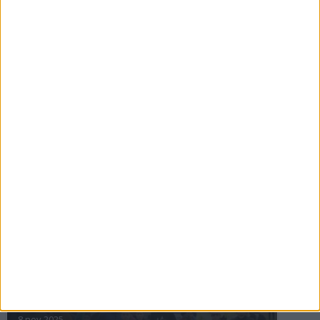
16 jul 2025
Bakslag för Almgren
11 jul 2025
Pihlströms tredje rekord
3 jul 2025
nästa ›
INTRESSANTA LOPP
Höstrusket • 8 november
8 nov 2025