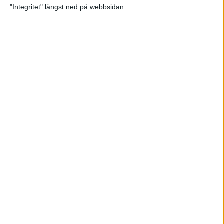
glädjeämnet för löparna i VM
"Integritet" längst ned på webbsidan.
23 sep 2025
Tufft väder för löparna i VM
11 sep 2025
Hanna Lindholm tog hem segern i
Tjejmilen 2025
6 sep 2025
Snabbaste segertiden på 12 år i
rekordstort adidas Stockholm
Halvmaraton
30 aug 2025