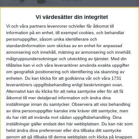
Vi värdesätter din integritet
ASICS NOVABLAST™ 5 – en mjuk
Vi och våra partners levenrorer och/eller får åtkomst till
och studsig mängdträningssko
information på en enhet, till exempel cookies, och behandlar
25 feb 2026
personuppgifter, såsom unika identifierare och
standardinformation som skickas av en enhet for anpassad
annonsering och innehåll, mätning av annonsering och innehåll,
ASICS GEL-KAYANO™ 32 – perfekt
målgruppsundersokningar och utveckling av tjänster.
Med din
för löparen som vill ha stabilitet
tillåtelse kan vi och våra leverantörer använda exakta uppgifter
och dämpning
om geografisk positionering och identifiering via skanning av
24 feb 2026
enheten. Du kan klicka för att godkänna vår och våra 1731
leverantörers uppgiftsbehandling enligt beskrivningen ovan.
Alternativt kan du klicka för att neka samtycke eller för att få
Sarah Lahti överlägsen vid
åtkomst till mer detaljerad information och ändra dina
terräng-SM
inställningar innan du samtycker.
Observera att viss behandling
20 okt 2025
av dina personuppgifter kanske inte kräver ditt samtycke, men
du har rätt att invända mot sådan uppgiftsbehandling. Dina
inställningar gäller endast den här webbplatsen. Du kan när som
helst ändra dina preferenser eller dra tillbaka ditt samtycke
Almgrens brons blev det stora
genom att gå tillbaka till denna webbplats och klicka på knappen