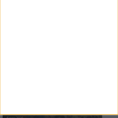
16 jul 2025
Bakslag för Almgren
11 jul 2025
Pihlströms tredje rekord
3 jul 2025
nästa ›
INTRESSANTA LOPP
Höstrusket • 8 november
8 nov 2025