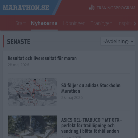
TRÄNINGSPROGRAM
Start
Nyheterna
Löpningen
Träningen
Inspirati
SENASTE
Resultat och liveresultat för maran
28 maj 2026
Så följer du adidas Stockholm
Marathon
28 maj 2026
ASICS GEL-TRABUCO™ MT GTX–
perfekt för traillöpning och
vandring i blöta förhållanden
4 mar 2026