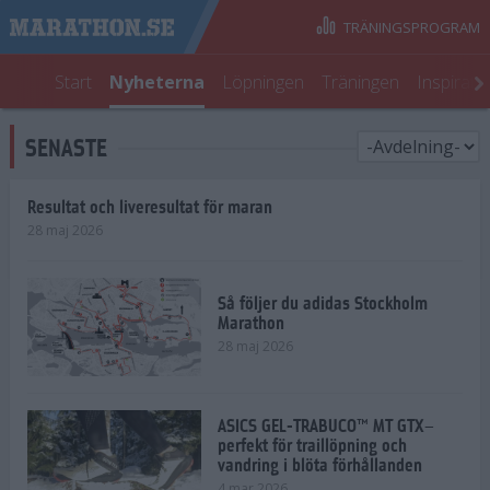
TRÄNINGSPROGRAM
Start
Nyheterna
Löpningen
Träningen
Inspirati
SENASTE
Resultat och liveresultat för maran
28 maj 2026
Så följer du adidas Stockholm
Marathon
28 maj 2026
ASICS GEL-TRABUCO™ MT GTX–
perfekt för traillöpning och
vandring i blöta förhållanden
4 mar 2026