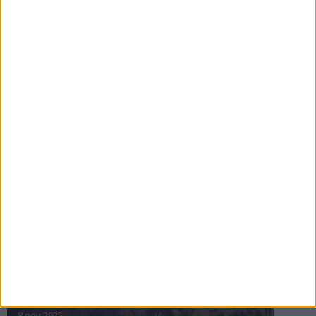
16 jul 2025
Bakslag för Almgren
11 jul 2025
Pihlströms tredje rekord
3 jul 2025
nästa ›
INTRESSANTA LOPP
Höstrusket • 8 november
8 nov 2025