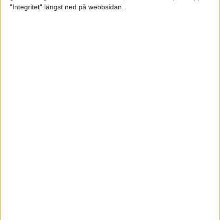
glädjeämnet för löparna i VM
"Integritet" längst ned på webbsidan.
23 sep 2025
Tufft väder för löparna i VM
11 sep 2025
Hanna Lindholm tog hem segern i
Tjejmilen 2025
6 sep 2025
Snabbaste segertiden på 12 år i
rekordstort adidas Stockholm
Halvmaraton
30 aug 2025