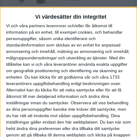
Vi värdesätter din integritet
ASICS NOVABLAST™ 5 – en mjuk
Vi och våra partners levenrorer och/eller får åtkomst till
och studsig mängdträningssko
information på en enhet, till exempel cookies, och behandlar
25 feb 2026
personuppgifter, såsom unika identifierare och
standardinformation som skickas av en enhet for anpassad
annonsering och innehåll, mätning av annonsering och innehåll,
ASICS GEL-KAYANO™ 32 – perfekt
målgruppsundersokningar och utveckling av tjänster.
Med din
för löparen som vill ha stabilitet
tillåtelse kan vi och våra leverantörer använda exakta uppgifter
och dämpning
om geografisk positionering och identifiering via skanning av
24 feb 2026
enheten. Du kan klicka för att godkänna vår och våra 1733
leverantörers uppgiftsbehandling enligt beskrivningen ovan.
Alternativt kan du klicka för att neka samtycke eller för att få
Sarah Lahti överlägsen vid
åtkomst till mer detaljerad information och ändra dina
terräng-SM
inställningar innan du samtycker.
Observera att viss behandling
20 okt 2025
av dina personuppgifter kanske inte kräver ditt samtycke, men
du har rätt att invända mot sådan uppgiftsbehandling. Dina
inställningar gäller endast den här webbplatsen. Du kan när som
helst ändra dina preferenser eller dra tillbaka ditt samtycke
Almgrens brons blev det stora
genom att gå tillbaka till denna webbplats och klicka på knappen