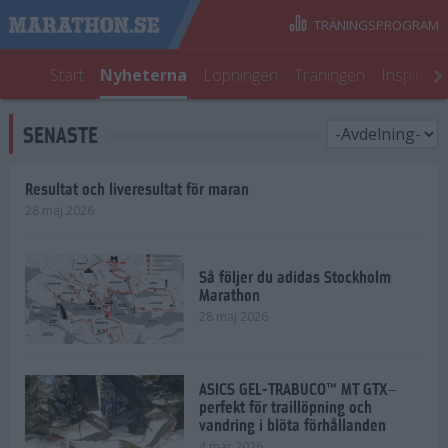
TRÄNINGSPROGRAM
Start
Nyheterna
Löpningen
Träningen
Inspirati
SENASTE
Resultat och liveresultat för maran
28 maj 2026
Så följer du adidas Stockholm
Marathon
28 maj 2026
ASICS GEL-TRABUCO™ MT GTX–
perfekt för traillöpning och
vandring i blöta förhållanden
4 mar 2026