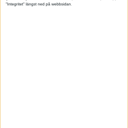
glädjeämnet för löparna i VM
"Integritet" längst ned på webbsidan.
23 sep 2025
Tufft väder för löparna i VM
11 sep 2025
Hanna Lindholm tog hem segern i
Tjejmilen 2025
6 sep 2025
Snabbaste segertiden på 12 år i
rekordstort adidas Stockholm
Halvmaraton
30 aug 2025