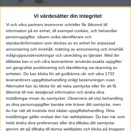
Vi värdesätter din integritet
ASICS NOVABLAST™ 5 – en mjuk
Vi och våra partners levenrorer och/eller får åtkomst till
och studsig mängdträningssko
information på en enhet, till exempel cookies, och behandlar
25 feb 2026
personuppgifter, såsom unika identifierare och
standardinformation som skickas av en enhet for anpassad
annonsering och innehåll, mätning av annonsering och innehåll,
ASICS GEL-KAYANO™ 32 – perfekt
målgruppsundersokningar och utveckling av tjänster.
Med din
för löparen som vill ha stabilitet
tillåtelse kan vi och våra leverantörer använda exakta uppgifter
och dämpning
om geografisk positionering och identifiering via skanning av
24 feb 2026
enheten. Du kan klicka för att godkänna vår och våra 1733
leverantörers uppgiftsbehandling enligt beskrivningen ovan.
Alternativt kan du klicka för att neka samtycke eller för att få
Sarah Lahti överlägsen vid
åtkomst till mer detaljerad information och ändra dina
terräng-SM
inställningar innan du samtycker.
Observera att viss behandling
20 okt 2025
av dina personuppgifter kanske inte kräver ditt samtycke, men
du har rätt att invända mot sådan uppgiftsbehandling. Dina
inställningar gäller endast den här webbplatsen. Du kan när som
helst ändra dina preferenser eller dra tillbaka ditt samtycke
Almgrens brons blev det stora
genom att gå tillbaka till denna webbplats och klicka på knappen