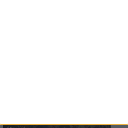
16 jul 2025
Bakslag för Almgren
11 jul 2025
Pihlströms tredje rekord
3 jul 2025
nästa ›
INTRESSANTA LOPP
Höstrusket • 8 november
8 nov 2025