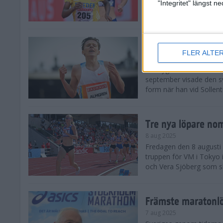
landskamp i friidrott, a
"Integritet" längst 
Stadion. Det blev svensk
Svenskt rekord nä
FLER ALTE
10 aug 2025
En dryg månad före frii
september visade den s
form när han vid Sollen
Tre nya löpare nom
8 aug 2025
Fredagen den 8 augusti n
truppen för VM i Tokyo 
och Vera Sjöberg som ska
Främste maratonl
7 aug 2025