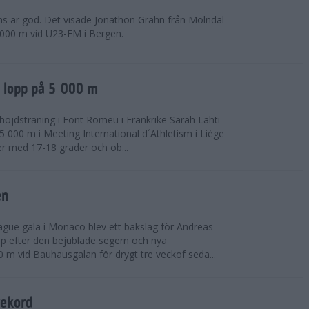
ns är god. Det visade Jonathon Grahn från Mölndal
 000 m vid U23-EM i Bergen.
a lopp på 5 000 m
höjdsträning i Font Romeu i Frankrike Sarah Lahti
 000 m i Meeting International d´Athletism i Liège
der med 17-18 grader och ob...
en
ue gala i Monaco blev ett bakslag för Andreas
opp efter den bejublade segern och nya
 m vid Bauhausgalan för drygt tre veckof seda...
rekord