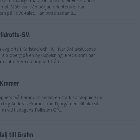
bäste manlige maratonlöpare Kjell-Erik Ståhl är
mal. Ståhl var från början orienterare. Han
ten på 1970-talet. Han bytte sedan ti...
riidrotts-SM
en avgjorts i Karlstad och i Kil. När SM avslutades
a Sjöberg på en ny uppvisning. Precis som när
m satte Vera nu hög fart från ...
 Kramer
 loppets två harar och sedan en stark sololöpning de
 tog Andreas Kramer från Djurgården tillbaka sitt
 m vid tisdagens Folksam GP...
alj till Grahn