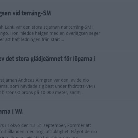
ägsen vid terräng-SM
h Lahti var den stora stjärnan när terräng-SM i
ingö. Hon inledde helgen med en överlägsen seger
 att haft ledningen från start ...
v det stora glädjeämnet för löparna i
stjärnan Andreas Almgren var den, av de nio
rna, som hävdade sig bäst under friidrotts-VM i
 historiskt brons på 10 000 meter, samt...
arna i VM
örs i Tokyo den 13–21 september, kommer att
förhållanden med hög luftfuktighet. Något de nio
inte är vana vid. Värst drabbas de som...