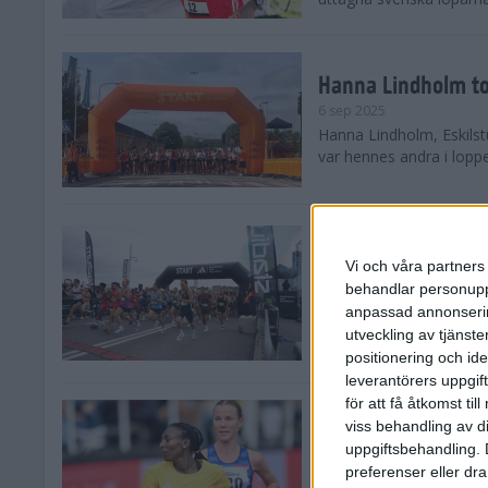
Hanna Lindholm to
6 sep 2025
Hanna Lindholm, Eskilstu
var hennes andra i lopp
Snabbaste segertid
Stockholm Halvma
Vi och våra partners 
30 aug 2025
behandlar personuppg
Ett slutsålt och rekord
anpassad annonserin
nästintill perfekt löparv
utveckling av tjänster
var 19,866 löpare anmäld
positionering och id
leverantörers uppgift
för att få åtkomst ti
Löparna viktiga n
viss behandling av d
26 aug 2025
uppgiftsbehandling. 
Den hundrade upplagan 
preferenser eller dra