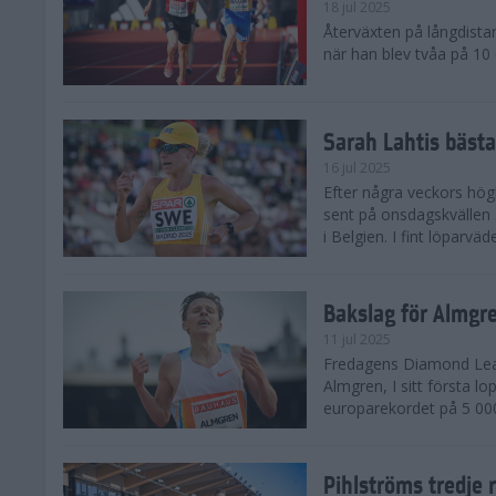
18 jul 2025
Återväxten på långdista
när han blev tvåa på 10
Sarah Lahtis bäst
16 jul 2025
Efter några veckors hög
sent på onsdagskvällen 5
i Belgien. I fint löparvä
Bakslag för Almgr
11 jul 2025
Fredagens Diamond Leag
Almgren, I sitt första l
europarekordet på 5 000
Pihlströms tredje 