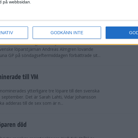
vgjordes inför fullsatta läktare på Stockholms
ned på webbsidan.
 seger i både dam- och herrkampen, delvi...
r Almgren testade VM-formen
RNATIV
GODKÄNN INTE
GO
drotts-VM, som avgörs i Tokyo den 13-21
venske löparstjärnan Andreas Almgren lovande
tuna GP på söndagseftermiddagen förbättrade sit...
inerade till VM
ominerades ytterligare tre löpare till den svenska
i september. Det är Sarah Lahti, Vidar Johansson
 adderas till de sex som är n...
öparen död