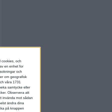
l cookies, och
av en enhet for
rsokningar och
ter om geografisk
 och våra 1731
 neka samtycke eller
cker.
Observera att
att invända mot sådan
elst ändra dina
licka på knappen