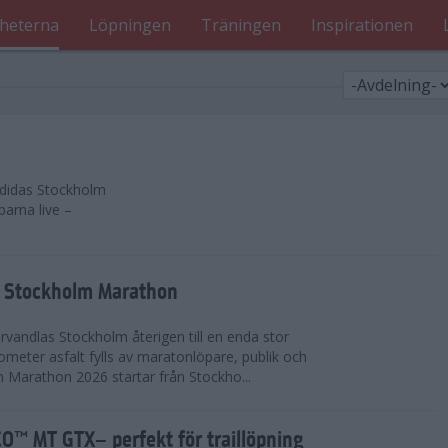
heterna
Löpningen
Träningen
Inspirationen
 adidas Stockholm
parna live –
as Stockholm Marathon
vandlas Stockholm återigen till en enda stor
lometer asfalt fylls av maratonlöpare, publik och
 Marathon 2026 startar från Stockho...
™ MT GTX– perfekt för traillöpning