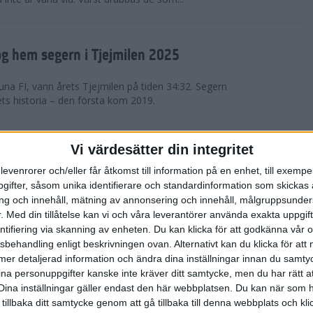
g hem segern i Tjejmilen 2025
na FI, vann årets Tjejmilen på tiden 34:32. Segern
ets historia – den första kom 2019.
en på 12 år i rekordstort adidas
Vi värdesätter din integritet
raton
levenrorer och/eller får åtkomst till information på en enhet, till exempe
ifter, såsom unika identifierare och standardinformation som skickas 
stort adidas Stockholm Halvmaraton avgjordes i
g och innehåll, mätning av annonsering och innehåll, målgruppsunde
äder. 18 grader, mulet och väldigt lite vind. Totalt
.
Med din tillåtelse kan vi och våra leverantörer använda exakta uppgif
a, varav 15,807 kom till sta...
entifiering via skanning av enheten. Du kan klicka för att godkänna vår
sbehandling enligt beskrivningen ovan. Alternativt kan du klicka för att
ll mer detaljerad information och ändra dina inställningar innan du samty
är Sverige vann Finnkampen
ina personuppgifter kanske inte kräver ditt samtycke, men du har rätt 
Dina inställningar gäller endast den här webbplatsen. Du kan när som h
av Finnkampen, världens äldsta och största
 tillbaka ditt samtycke genom att gå tillbaka till denna webbplats och k