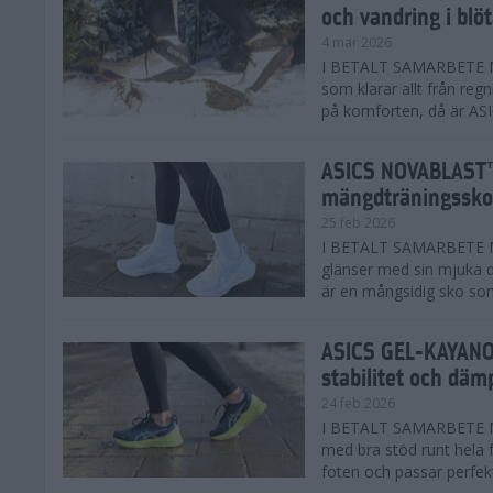
och vandring i blö
4 mar 2026
I BETALT SAMARBETE MED
som klarar allt från reg
på komforten, då är AS
ASICS NOVABLAST™
mängdträningssko
25 feb 2026
I BETALT SAMARBETE ME
glänser med sin mjuka
är en mångsidig sko som 
ASICS GEL-KAYANO™
stabilitet och däm
24 feb 2026
I BETALT SAMARBETE M
med bra stöd runt hela 
foten och passar perfekt