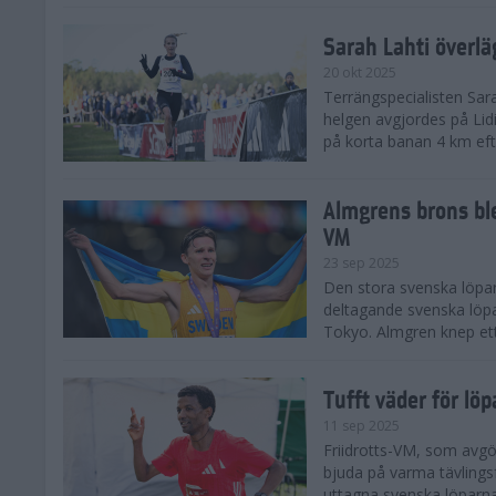
Sarah Lahti överl
20 okt 2025
Terrängspecialisten Sara
helgen avgjordes på Lid
på korta banan 4 km efter
Almgrens brons ble
VM
23 sep 2025
Den stora svenska löpar
deltagande svenska löpa
Tokyo. Almgren knep ett
Tufft väder för löp
11 sep 2025
Friidrotts-VM, som avg
bjuda på varma tävlings
uttagna svenska löparna 