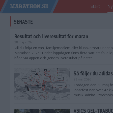
Start
Ny
SENASTE
Resultat och liveresultat för maran
28 maj 2026
​Vill du följa en vän, familjemedlem eller klubbkamrat under
Marathon 2026? Under loppdagen finns flera sätt att följa lö
både via appen och genom liveresultat på nätet.
Så följer du adid
28 maj 2026
Lördagen den 30 maj för
löparfest när över 42 ki
musik. adidas Stockholm
ASICS GEL-TRABUCO