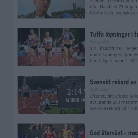
Sveriges genom tiderna 
död. Han blev 79 år gam
tillhörde den svenska eli
Tuffa löpningar i f
3 aug 2025
SM i friidrott har i helg
under söndagen bjöd Ver
hon tidigare vann 1 500 
Svenskt rekord av
22 jul 2025
Efter ett fint arbete av
avslutande 200 metrarna
svenska rekord på 1 000
God återväxt - med