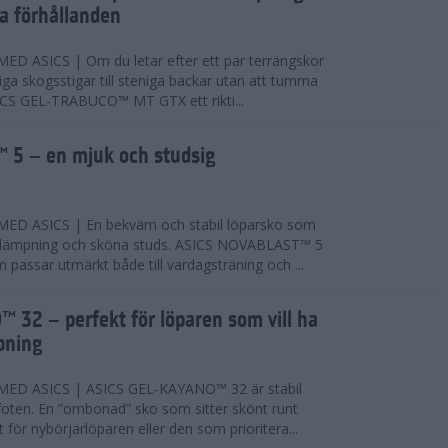
ta förhållanden
 ASICS | Om du letar efter ett par terrängskor
niga skogsstigar till steniga backar utan att tumma
ICS GEL-TRABUCO™ MT GTX ett rikti...
 5 – en mjuk och studsig
D ASICS | En bekväm och stabil löparsko som
 dämpning och sköna studs. ASICS NOVABLAST™ 5
passar utmärkt både till vardagsträning och ...
 32 – perfekt för löparen som vill ha
pning
ED ASICS | ASICS GEL-KAYANO™ 32 är stabil
foten. En ”ombonad” sko som sitter skönt runt
 för nybörjarlöparen eller den som prioritera...