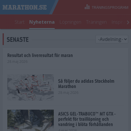
TRÄNINGSPROGRAM
Start
Nyheterna
Löpningen
Träningen
Inspirati
SENASTE
Resultat och liveresultat för maran
28 maj 2026
Så följer du adidas Stockholm
Marathon
28 maj 2026
ASICS GEL-TRABUCO™ MT GTX–
perfekt för traillöpning och
vandring i blöta förhållanden
4 mar 2026