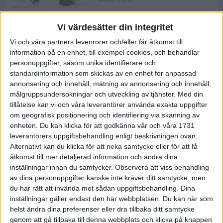
Vi värdesätter din integritet
ASICS NOVABLAST™ 5 – en mjuk
Vi och våra partners levenrorer och/eller får åtkomst till
och studsig mängdträningssko
information på en enhet, till exempel cookies, och behandlar
25 feb 2026
personuppgifter, såsom unika identifierare och
standardinformation som skickas av en enhet for anpassad
annonsering och innehåll, mätning av annonsering och innehåll,
ASICS GEL-KAYANO™ 32 – perfekt
målgruppsundersokningar och utveckling av tjänster.
Med din
för löparen som vill ha stabilitet
tillåtelse kan vi och våra leverantörer använda exakta uppgifter
och dämpning
om geografisk positionering och identifiering via skanning av
24 feb 2026
enheten. Du kan klicka för att godkänna vår och våra 1731
leverantörers uppgiftsbehandling enligt beskrivningen ovan.
Alternativt kan du klicka för att neka samtycke eller för att få
Sarah Lahti överlägsen vid
åtkomst till mer detaljerad information och ändra dina
terräng-SM
inställningar innan du samtycker.
Observera att viss behandling
20 okt 2025
av dina personuppgifter kanske inte kräver ditt samtycke, men
du har rätt att invända mot sådan uppgiftsbehandling. Dina
inställningar gäller endast den här webbplatsen. Du kan när som
helst ändra dina preferenser eller dra tillbaka ditt samtycke
Almgrens brons blev det stora
genom att gå tillbaka till denna webbplats och klicka på knappen