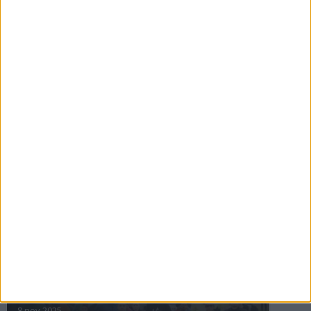
16 jul 2025
Bakslag för Almgren
11 jul 2025
Pihlströms tredje rekord
3 jul 2025
nästa ›
INTRESSANTA LOPP
Höstrusket • 8 november
8 nov 2025