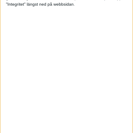
glädjeämnet för löparna i VM
"Integritet" längst ned på webbsidan.
23 sep 2025
Tufft väder för löparna i VM
11 sep 2025
Hanna Lindholm tog hem segern i
Tjejmilen 2025
6 sep 2025
Snabbaste segertiden på 12 år i
rekordstort adidas Stockholm
Halvmaraton
30 aug 2025