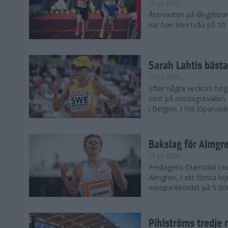
18 jul 2025
Återväxten på långdista
när han blev tvåa på 10
Sarah Lahtis bäst
16 jul 2025
Efter några veckors hög
sent på onsdagskvällen 5
i Belgien. I fint löparvä
Bakslag för Almgr
11 jul 2025
Fredagens Diamond Leag
Almgren, I sitt första l
europarekordet på 5 000
Pihlströms tredje 