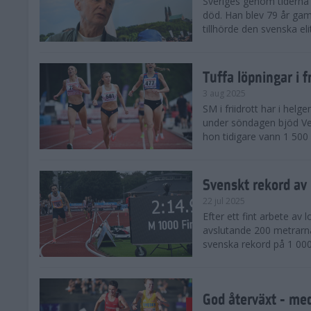
Sveriges genom tiderna 
död. Han blev 79 år gam
tillhörde den svenska eli
Tuffa löpningar i f
3 aug 2025
SM i friidrott har i helg
under söndagen bjöd Ver
hon tidigare vann 1 500 
Svenskt rekord av
22 jul 2025
Efter ett fint arbete av
avslutande 200 metrarna
svenska rekord på 1 000
God återväxt - med