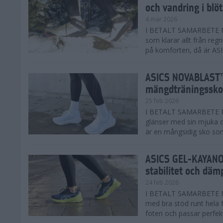
och vandring i blö
4 mar 2026
I BETALT SAMARBETE MED
som klarar allt från reg
på komforten, då är AS
ASICS NOVABLAST™
mängdträningssko
25 feb 2026
I BETALT SAMARBETE ME
glänser med sin mjuka
är en mångsidig sko som 
ASICS GEL-KAYANO™
stabilitet och däm
24 feb 2026
I BETALT SAMARBETE M
med bra stöd runt hela 
foten och passar perfekt