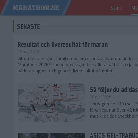
Start
Ny
SENASTE
Resultat och liveresultat för maran
28 maj 2026
​Vill du följa en vän, familjemedlem eller klubbkamrat under
Marathon 2026? Under loppdagen finns flera sätt att följa lö
både via appen och genom liveresultat på nätet.
Så följer du adid
28 maj 2026
Lördagen den 30 maj för
löparfest när över 42 ki
musik. adidas Stockholm
ASICS GEL-TRABUCO