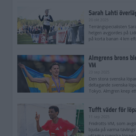
Sarah Lahti överl
20 okt 2025
Terrängspecialisten Sara
helgen avgjordes på Lid
på korta banan 4 km efter
Almgrens brons ble
VM
23 sep 2025
Den stora svenska löpar
deltagande svenska löpa
Tokyo. Almgren knep ett
Tufft väder för löp
11 sep 2025
Friidrotts-VM, som avg
bjuda på varma tävlings
uttagna svenska löparna 