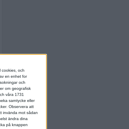
l cookies, och
av en enhet for
rsokningar och
ter om geografisk
 och våra 1731
 neka samtycke eller
cker.
Observera att
att invända mot sådan
elst ändra dina
licka på knappen