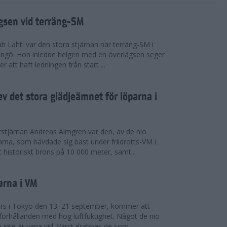
ägsen vid terräng-SM
h Lahti var den stora stjärnan när terräng-SM i
ingö. Hon inledde helgen med en överlägsen seger
 att haft ledningen från start ...
v det stora glädjeämnet för löparna i
stjärnan Andreas Almgren var den, av de nio
rna, som hävdade sig bäst under friidrotts-VM i
 historiskt brons på 10 000 meter, samt...
arna i VM
örs i Tokyo den 13–21 september, kommer att
förhållanden med hög luftfuktighet. Något de nio
inte är vana vid. Värst drabbas de som...