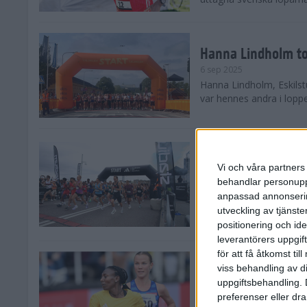
Hanna Lindholm to
6 sep 2025
Hanna Lindholm, Eskilstu
var hennes andra i lopp
Snabbaste segertid
Stockholm Halvma
Vi och våra partners 
30 aug 2025
behandlar personuppg
Ett slutsålt och rekord
anpassad annonserin
nästintill perfekt löparv
utveckling av tjänster
var 19,866 löpare anmäld
positionering och id
leverantörers uppgift
för att få åtkomst ti
Löparna viktiga n
viss behandling av d
26 aug 2025
uppgiftsbehandling. 
Den hundrade upplagan 
preferenser eller dra