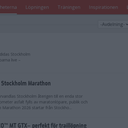
heterna
Löpningen
Träningen
Inspirationen
 adidas Stockholm
parna live –
as Stockholm Marathon
vandlas Stockholm återigen till en enda stor
lometer asfalt fylls av maratonlöpare, publik och
 Marathon 2026 startar från Stockho...
™ MT GTX– perfekt för traillöpning