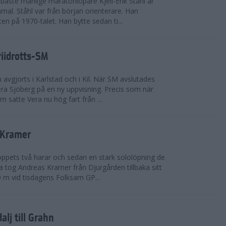
bäste manlige maratonlöpare Kjell-Erik Ståhl är
mal. Ståhl var från början orienterare. Han
ten på 1970-talet. Han bytte sedan ti...
riidrotts-SM
en avgjorts i Karlstad och i Kil. När SM avslutades
a Sjöberg på en ny uppvisning. Precis som när
m satte Vera nu hög fart från ...
 Kramer
 loppets två harar och sedan en stark sololöpning de
 tog Andreas Kramer från Djurgården tillbaka sitt
 m vid tisdagens Folksam GP...
alj till Grahn