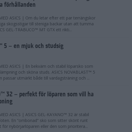
ta förhållanden
 ASICS | Om du letar efter ett par terrängskor
niga skogsstigar till steniga backar utan att tumma
ICS GEL-TRABUCO™ MT GTX ett rikti...
 5 – en mjuk och studsig
D ASICS | En bekväm och stabil löparsko som
 dämpning och sköna studs. ASICS NOVABLAST™ 5
passar utmärkt både till vardagsträning och ...
 32 – perfekt för löparen som vill ha
pning
ED ASICS | ASICS GEL-KAYANO™ 32 är stabil
foten. En ”ombonad” sko som sitter skönt runt
 för nybörjarlöparen eller den som prioritera...