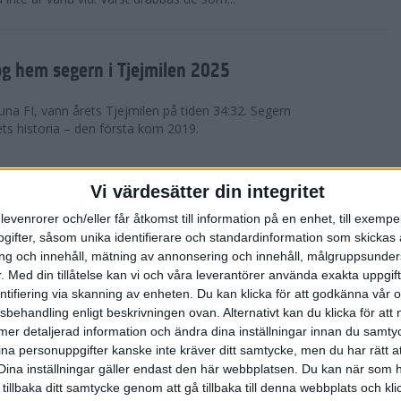
g hem segern i Tjejmilen 2025
na FI, vann årets Tjejmilen på tiden 34:32. Segern
ets historia – den första kom 2019.
en på 12 år i rekordstort adidas
Vi värdesätter din integritet
raton
levenrorer och/eller får åtkomst till information på en enhet, till exempe
ifter, såsom unika identifierare och standardinformation som skickas 
stort adidas Stockholm Halvmaraton avgjordes i
g och innehåll, mätning av annonsering och innehåll, målgruppsunde
äder. 18 grader, mulet och väldigt lite vind. Totalt
.
Med din tillåtelse kan vi och våra leverantörer använda exakta uppgif
a, varav 15,807 kom till sta...
entifiering via skanning av enheten. Du kan klicka för att godkänna vår
sbehandling enligt beskrivningen ovan. Alternativt kan du klicka för att
ll mer detaljerad information och ändra dina inställningar innan du samty
är Sverige vann Finnkampen
ina personuppgifter kanske inte kräver ditt samtycke, men du har rätt 
Dina inställningar gäller endast den här webbplatsen. Du kan när som h
av Finnkampen, världens äldsta och största
 tillbaka ditt samtycke genom att gå tillbaka till denna webbplats och k