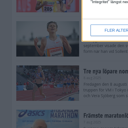
landskamp i friidrott, a
"Integritet" längst 
Stadion. Det blev svensk
Svenskt rekord nä
FLER ALTE
10 aug 2025
En dryg månad före frii
september visade den s
form när han vid Sollen
Tre nya löpare nom
8 aug 2025
Fredagen den 8 augusti n
truppen för VM i Tokyo 
och Vera Sjöberg som ska
Främste maratonl
7 aug 2025