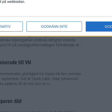
vgjordes inför fullsatta läktare på Stockholms
ned på webbsidan.
 seger i både dam- och herrkampen, delvi...
r Almgren testade VM-formen
RNATIV
GODKÄNN INTE
GO
drotts-VM, som avgörs i Tokyo den 13-21
venske löparstjärnan Andreas Almgren lovande
tuna GP på söndagseftermiddagen förbättrade sit...
inerade till VM
ominerades ytterligare tre löpare till den svenska
i september. Det är Sarah Lahti, Vidar Johansson
 adderas till de sex som är n...
öparen död