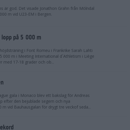
ns är god. Det visade Jonathon Grahn från Mölndal
 000 m vid U23-EM i Bergen.
a lopp på 5 000 m
höjdsträning i Font Romeu i Frankrike Sarah Lahti
 000 m i Meeting International d´Athletism i Liège
der med 17-18 grader och ob...
en
ue gala i Monaco blev ett bakslag för Andreas
opp efter den bejublade segern och nya
 m vid Bauhausgalan för drygt tre veckof seda...
rekord