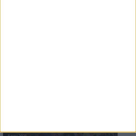
16 jul 2025
Bakslag för Almgren
11 jul 2025
Pihlströms tredje rekord
3 jul 2025
nästa ›
INTRESSANTA LOPP
Höstrusket • 8 november
8 nov 2025