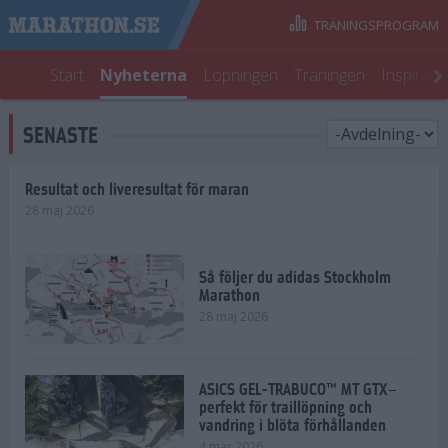
TRÄNINGSPROGRAM
Start
Nyheterna
Löpningen
Träningen
Inspirati
SENASTE
Resultat och liveresultat för maran
28 maj 2026
Så följer du adidas Stockholm
Marathon
28 maj 2026
ASICS GEL-TRABUCO™ MT GTX–
perfekt för traillöpning och
vandring i blöta förhållanden
4 mar 2026