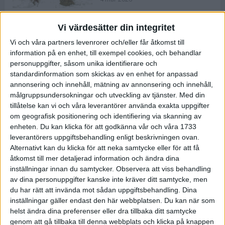
Vi värdesätter din integritet
ASICS NOVABLAST™ 5 – en mjuk
Vi och våra partners levenrorer och/eller får åtkomst till
och studsig mängdträningssko
information på en enhet, till exempel cookies, och behandlar
25 feb 2026
personuppgifter, såsom unika identifierare och
standardinformation som skickas av en enhet for anpassad
annonsering och innehåll, mätning av annonsering och innehåll,
ASICS GEL-KAYANO™ 32 – perfekt
målgruppsundersokningar och utveckling av tjänster.
Med din
för löparen som vill ha stabilitet
tillåtelse kan vi och våra leverantörer använda exakta uppgifter
och dämpning
om geografisk positionering och identifiering via skanning av
24 feb 2026
enheten. Du kan klicka för att godkänna vår och våra 1733
leverantörers uppgiftsbehandling enligt beskrivningen ovan.
Alternativt kan du klicka för att neka samtycke eller för att få
Sarah Lahti överlägsen vid
åtkomst till mer detaljerad information och ändra dina
terräng-SM
inställningar innan du samtycker.
Observera att viss behandling
20 okt 2025
av dina personuppgifter kanske inte kräver ditt samtycke, men
du har rätt att invända mot sådan uppgiftsbehandling. Dina
inställningar gäller endast den här webbplatsen. Du kan när som
helst ändra dina preferenser eller dra tillbaka ditt samtycke
Almgrens brons blev det stora
genom att gå tillbaka till denna webbplats och klicka på knappen