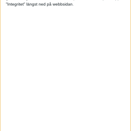
glädjeämnet för löparna i VM
"Integritet" längst ned på webbsidan.
23 sep 2025
Tufft väder för löparna i VM
11 sep 2025
Hanna Lindholm tog hem segern i
Tjejmilen 2025
6 sep 2025
Snabbaste segertiden på 12 år i
rekordstort adidas Stockholm
Halvmaraton
30 aug 2025