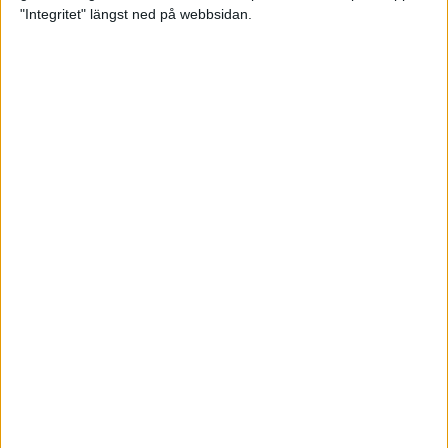
glädjeämnet för löparna i VM
"Integritet" längst ned på webbsidan.
23 sep 2025
Tufft väder för löparna i VM
11 sep 2025
Hanna Lindholm tog hem segern i
Tjejmilen 2025
6 sep 2025
Snabbaste segertiden på 12 år i
rekordstort adidas Stockholm
Halvmaraton
30 aug 2025