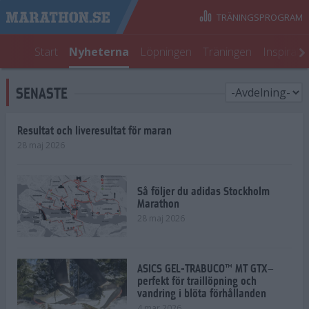
TRÄNINGSPROGRAM
Start
Nyheterna
Löpningen
Träningen
Inspirati
SENASTE
Resultat och liveresultat för maran
28 maj 2026
Så följer du adidas Stockholm
Marathon
28 maj 2026
ASICS GEL-TRABUCO™ MT GTX–
perfekt för traillöpning och
vandring i blöta förhållanden
4 mar 2026