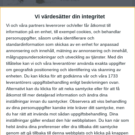
Vi värdesätter din integritet
ASICS NOVABLAST™ 5 – en mjuk
Vi och våra partners levenrorer och/eller får åtkomst till
och studsig mängdträningssko
information på en enhet, till exempel cookies, och behandlar
25 feb 2026
personuppgifter, såsom unika identifierare och
standardinformation som skickas av en enhet for anpassad
annonsering och innehåll, mätning av annonsering och innehåll,
ASICS GEL-KAYANO™ 32 – perfekt
målgruppsundersokningar och utveckling av tjänster.
Med din
för löparen som vill ha stabilitet
tillåtelse kan vi och våra leverantörer använda exakta uppgifter
och dämpning
om geografisk positionering och identifiering via skanning av
24 feb 2026
enheten. Du kan klicka för att godkänna vår och våra 1733
leverantörers uppgiftsbehandling enligt beskrivningen ovan.
Alternativt kan du klicka för att neka samtycke eller för att få
Sarah Lahti överlägsen vid
åtkomst till mer detaljerad information och ändra dina
terräng-SM
inställningar innan du samtycker.
Observera att viss behandling
20 okt 2025
av dina personuppgifter kanske inte kräver ditt samtycke, men
du har rätt att invända mot sådan uppgiftsbehandling. Dina
inställningar gäller endast den här webbplatsen. Du kan när som
helst ändra dina preferenser eller dra tillbaka ditt samtycke
Almgrens brons blev det stora
genom att gå tillbaka till denna webbplats och klicka på knappen