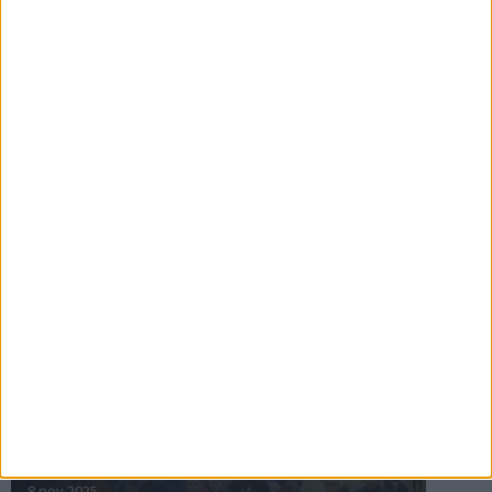
16 jul 2025
Bakslag för Almgren
11 jul 2025
Pihlströms tredje rekord
3 jul 2025
nästa ›
INTRESSANTA LOPP
Höstrusket • 8 november
8 nov 2025