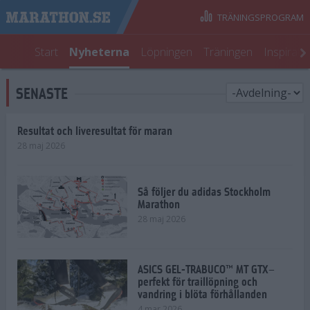
TRÄNINGSPROGRAM
Start
Nyheterna
Löpningen
Träningen
Inspirati
SENASTE
Resultat och liveresultat för maran
28 maj 2026
Så följer du adidas Stockholm
Marathon
28 maj 2026
ASICS GEL-TRABUCO™ MT GTX–
perfekt för traillöpning och
vandring i blöta förhållanden
4 mar 2026