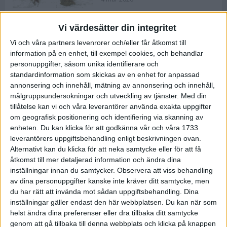
Vi värdesätter din integritet
ASICS NOVABLAST™ 5 – en mjuk
Vi och våra partners levenrorer och/eller får åtkomst till
och studsig mängdträningssko
information på en enhet, till exempel cookies, och behandlar
25 feb 2026
personuppgifter, såsom unika identifierare och
standardinformation som skickas av en enhet for anpassad
annonsering och innehåll, mätning av annonsering och innehåll,
ASICS GEL-KAYANO™ 32 – perfekt
målgruppsundersokningar och utveckling av tjänster.
Med din
för löparen som vill ha stabilitet
tillåtelse kan vi och våra leverantörer använda exakta uppgifter
och dämpning
om geografisk positionering och identifiering via skanning av
24 feb 2026
enheten. Du kan klicka för att godkänna vår och våra 1733
leverantörers uppgiftsbehandling enligt beskrivningen ovan.
Alternativt kan du klicka för att neka samtycke eller för att få
Sarah Lahti överlägsen vid
åtkomst till mer detaljerad information och ändra dina
terräng-SM
inställningar innan du samtycker.
Observera att viss behandling
20 okt 2025
av dina personuppgifter kanske inte kräver ditt samtycke, men
du har rätt att invända mot sådan uppgiftsbehandling. Dina
inställningar gäller endast den här webbplatsen. Du kan när som
helst ändra dina preferenser eller dra tillbaka ditt samtycke
Almgrens brons blev det stora
genom att gå tillbaka till denna webbplats och klicka på knappen