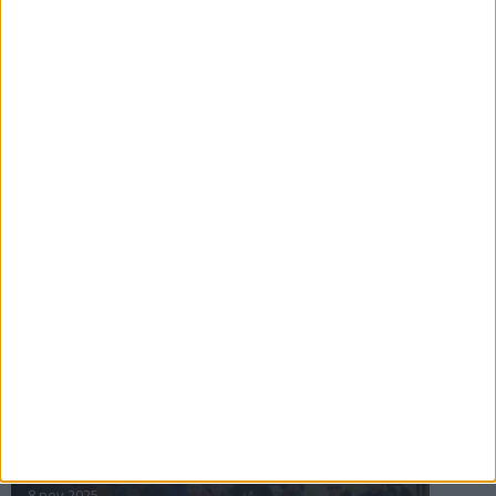
16 jul 2025
Bakslag för Almgren
11 jul 2025
Pihlströms tredje rekord
3 jul 2025
nästa ›
INTRESSANTA LOPP
Höstrusket • 8 november
8 nov 2025