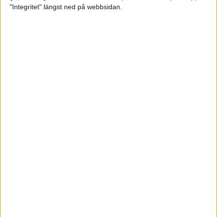
glädjeämnet för löparna i VM
"Integritet" längst ned på webbsidan.
23 sep 2025
Tufft väder för löparna i VM
11 sep 2025
Hanna Lindholm tog hem segern i
Tjejmilen 2025
6 sep 2025
Snabbaste segertiden på 12 år i
rekordstort adidas Stockholm
Halvmaraton
30 aug 2025