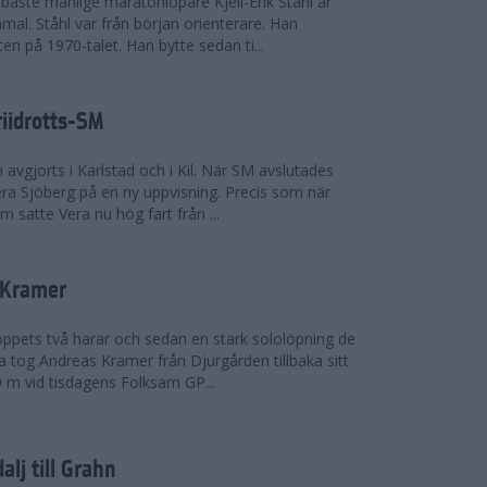
bäste manlige maratonlöpare Kjell-Erik Ståhl är
mal. Ståhl var från början orienterare. Han
ten på 1970-talet. Han bytte sedan ti...
riidrotts-SM
en avgjorts i Karlstad och i Kil. När SM avslutades
a Sjöberg på en ny uppvisning. Precis som när
m satte Vera nu hög fart från ...
 Kramer
 loppets två harar och sedan en stark sololöpning de
 tog Andreas Kramer från Djurgården tillbaka sitt
 m vid tisdagens Folksam GP...
alj till Grahn