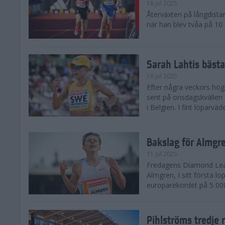
18 jul 2025
Återväxten på långdista
när han blev tvåa på 10
Sarah Lahtis bäst
16 jul 2025
Efter några veckors hög
sent på onsdagskvällen 5
i Belgien. I fint löparvä
Bakslag för Almgr
11 jul 2025
Fredagens Diamond Leag
Almgren, I sitt första l
europarekordet på 5 000
Pihlströms tredje 