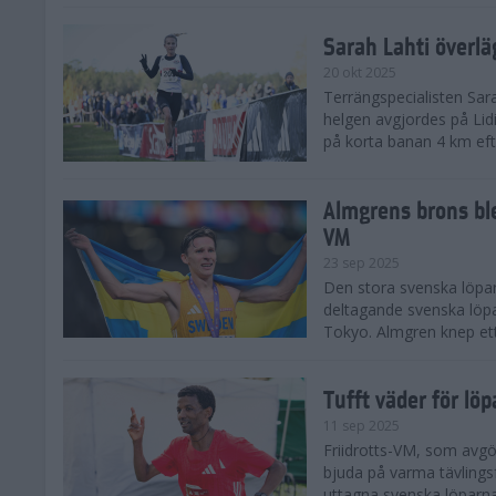
Sarah Lahti överl
20 okt 2025
Terrängspecialisten Sara
helgen avgjordes på Lid
på korta banan 4 km efter
Almgrens brons ble
VM
23 sep 2025
Den stora svenska löpar
deltagande svenska löpa
Tokyo. Almgren knep ett
Tufft väder för löp
11 sep 2025
Friidrotts-VM, som avg
bjuda på varma tävlings
uttagna svenska löparna 