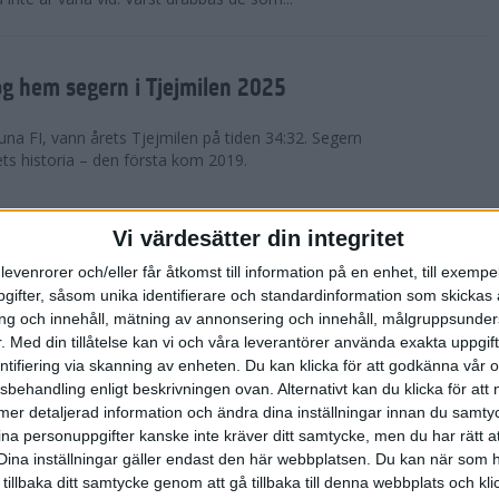
g hem segern i Tjejmilen 2025
na FI, vann årets Tjejmilen på tiden 34:32. Segern
ets historia – den första kom 2019.
en på 12 år i rekordstort adidas
Vi värdesätter din integritet
raton
levenrorer och/eller får åtkomst till information på en enhet, till exempe
ifter, såsom unika identifierare och standardinformation som skickas 
stort adidas Stockholm Halvmaraton avgjordes i
g och innehåll, mätning av annonsering och innehåll, målgruppsunde
äder. 18 grader, mulet och väldigt lite vind. Totalt
.
Med din tillåtelse kan vi och våra leverantörer använda exakta uppgif
a, varav 15,807 kom till sta...
entifiering via skanning av enheten. Du kan klicka för att godkänna vår
sbehandling enligt beskrivningen ovan. Alternativt kan du klicka för att
ll mer detaljerad information och ändra dina inställningar innan du samty
är Sverige vann Finnkampen
ina personuppgifter kanske inte kräver ditt samtycke, men du har rätt 
Dina inställningar gäller endast den här webbplatsen. Du kan när som h
av Finnkampen, världens äldsta och största
 tillbaka ditt samtycke genom att gå tillbaka till denna webbplats och k