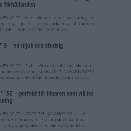
ta förhållanden
 ASICS | Om du letar efter ett par terrängskor
niga skogsstigar till steniga backar utan att tumma
ICS GEL-TRABUCO™ MT GTX ett rikti...
 5 – en mjuk och studsig
D ASICS | En bekväm och stabil löparsko som
 dämpning och sköna studs. ASICS NOVABLAST™ 5
passar utmärkt både till vardagsträning och ...
 32 – perfekt för löparen som vill ha
pning
ED ASICS | ASICS GEL-KAYANO™ 32 är stabil
foten. En ”ombonad” sko som sitter skönt runt
 för nybörjarlöparen eller den som prioritera...