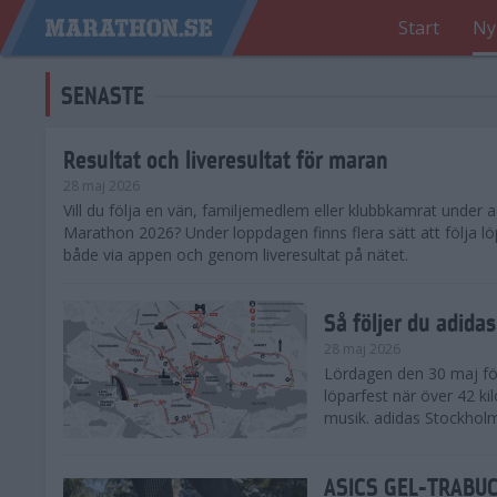
Start
Ny
SENASTE
Resultat och liveresultat för maran
28 maj 2026
​Vill du följa en vän, familjemedlem eller klubbkamrat under
Marathon 2026? Under loppdagen finns flera sätt att följa lö
både via appen och genom liveresultat på nätet.
Så följer du adid
28 maj 2026
Lördagen den 30 maj för
löparfest när över 42 ki
musik. adidas Stockholm
ASICS GEL-TRABUCO