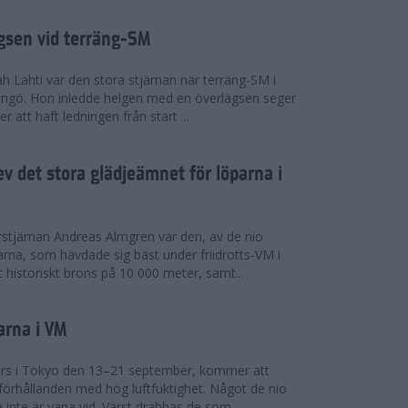
ägsen vid terräng-SM
h Lahti var den stora stjärnan när terräng-SM i
ingö. Hon inledde helgen med en överlägsen seger
 att haft ledningen från start ...
v det stora glädjeämnet för löparna i
stjärnan Andreas Almgren var den, av de nio
rna, som hävdade sig bäst under friidrotts-VM i
 historiskt brons på 10 000 meter, samt...
arna i VM
örs i Tokyo den 13–21 september, kommer att
förhållanden med hög luftfuktighet. Något de nio
inte är vana vid. Värst drabbas de som...