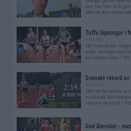
Sveriges genom tiderna 
död. Han blev 79 år gam
tillhörde den svenska eli
Tuffa löpningar i f
3 aug 2025
SM i friidrott har i helg
under söndagen bjöd Ver
hon tidigare vann 1 500 
Svenskt rekord av
22 jul 2025
Efter ett fint arbete av
avslutande 200 metrarna
svenska rekord på 1 000
God återväxt - med