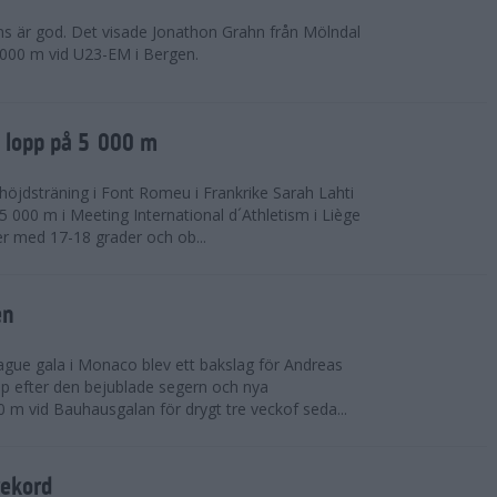
ns är god. Det visade Jonathon Grahn från Mölndal
 000 m vid U23-EM i Bergen.
a lopp på 5 000 m
höjdsträning i Font Romeu i Frankrike Sarah Lahti
 000 m i Meeting International d´Athletism i Liège
der med 17-18 grader och ob...
en
ue gala i Monaco blev ett bakslag för Andreas
opp efter den bejublade segern och nya
 m vid Bauhausgalan för drygt tre veckof seda...
rekord