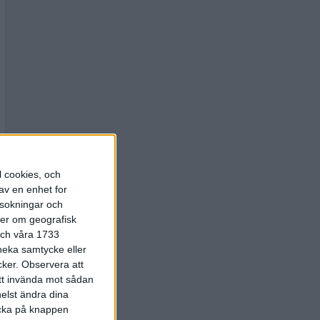
l cookies, och
av en enhet for
rsokningar och
ter om geografisk
 och våra 1733
 neka samtycke eller
cker.
Observera att
att invända mot sådan
elst ändra dina
licka på knappen