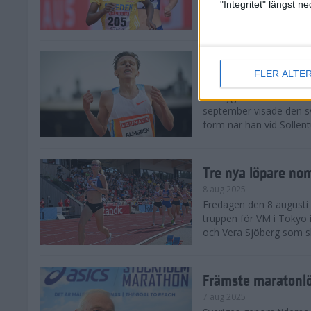
landskamp i friidrott, a
"Integritet" längst 
Stadion. Det blev svensk
Svenskt rekord nä
FLER ALTE
10 aug 2025
En dryg månad före frii
september visade den s
form när han vid Sollen
Tre nya löpare nom
8 aug 2025
Fredagen den 8 augusti n
truppen för VM i Tokyo 
och Vera Sjöberg som ska
Främste maratonl
7 aug 2025