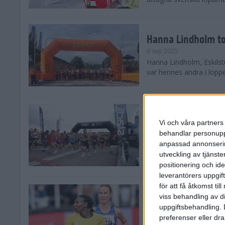
Hanna Lindholm to
6 sep 2025
Hanna Lindholm, Eskilstu
var hennes andra i lopp
Snabbaste segertid
Stockholm Halvma
Vi och våra partners 
30 aug 2025
behandlar personuppg
Ett slutsålt och rekord
anpassad annonserin
nästintill perfekt löparv
utveckling av tjänster
var 19,866 löpare anmäld
positionering och id
leverantörers uppgift
för att få åtkomst ti
Löparna viktiga n
viss behandling av d
26 aug 2025
uppgiftsbehandling. 
Den hundrade upplagan 
preferenser eller dra