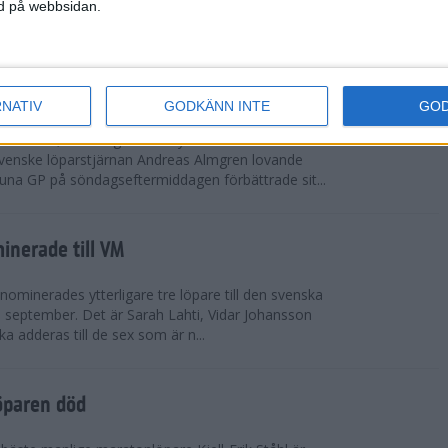
vgjordes inför fullsatta läktare på Stockholms
ned på webbsidan.
 seger i både dam- och herrkampen, delvi...
r Almgren testade VM-formen
RNATIV
GODKÄNN INTE
GO
drotts-VM, som avgörs i Tokyo den 13-21
venske löparstjärnan Andreas Almgren lovande
tuna GP på söndagseftermiddagen förbättrade sit...
inerade till VM
ominerades ytterligare tre löpare till den svenska
i september. Det är Sarah Lahti, Vidar Johansson
 adderas till de sex som är n...
öparen död