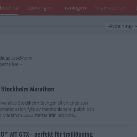
heterna
Löpningen
Träningen
Inspirationen
 adidas Stockholm
parna live –
as Stockholm Marathon
vandlas Stockholm återigen till en enda stor
lometer asfalt fylls av maratonlöpare, publik och
 Marathon 2026 startar från Stockho...
™ MT GTX– perfekt för traillöpning