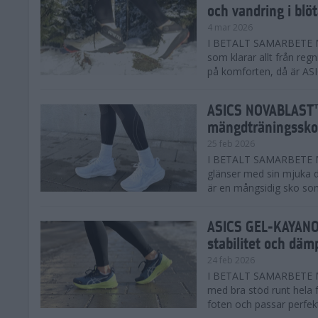
och vandring i blö
4 mar 2026
I BETALT SAMARBETE MED
som klarar allt från reg
på komforten, då är AS
ASICS NOVABLAST™
mängdträningssko
25 feb 2026
I BETALT SAMARBETE ME
glänser med sin mjuka
är en mångsidig sko som 
ASICS GEL-KAYANO™
stabilitet och däm
24 feb 2026
I BETALT SAMARBETE M
med bra stöd runt hela 
foten och passar perfekt