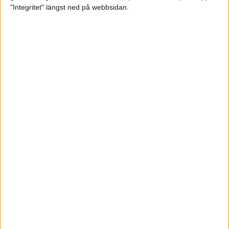
glädjeämnet för löparna i VM
"Integritet" längst ned på webbsidan.
23 sep 2025
Tufft väder för löparna i VM
11 sep 2025
Hanna Lindholm tog hem segern i
Tjejmilen 2025
6 sep 2025
Snabbaste segertiden på 12 år i
rekordstort adidas Stockholm
Halvmaraton
30 aug 2025