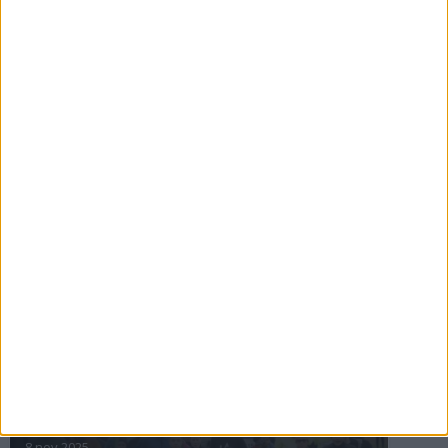
16 jul 2025
Bakslag för Almgren
11 jul 2025
Pihlströms tredje rekord
3 jul 2025
nästa ›
INTRESSANTA LOPP
Höstrusket • 8 november
8 nov 2025