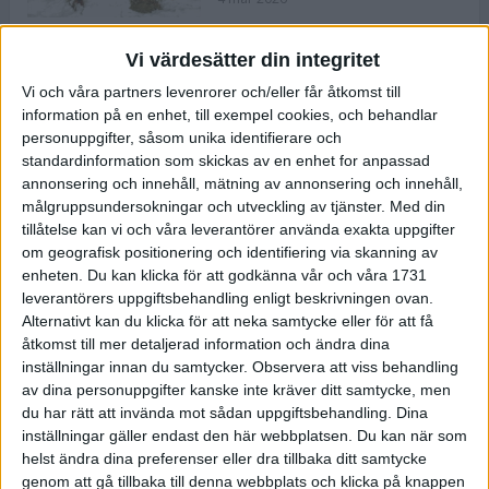
Vi värdesätter din integritet
ASICS NOVABLAST™ 5 – en mjuk
Vi och våra partners levenrorer och/eller får åtkomst till
och studsig mängdträningssko
information på en enhet, till exempel cookies, och behandlar
25 feb 2026
personuppgifter, såsom unika identifierare och
standardinformation som skickas av en enhet for anpassad
annonsering och innehåll, mätning av annonsering och innehåll,
ASICS GEL-KAYANO™ 32 – perfekt
målgruppsundersokningar och utveckling av tjänster.
Med din
för löparen som vill ha stabilitet
tillåtelse kan vi och våra leverantörer använda exakta uppgifter
och dämpning
om geografisk positionering och identifiering via skanning av
24 feb 2026
enheten. Du kan klicka för att godkänna vår och våra 1731
leverantörers uppgiftsbehandling enligt beskrivningen ovan.
Alternativt kan du klicka för att neka samtycke eller för att få
Sarah Lahti överlägsen vid
åtkomst till mer detaljerad information och ändra dina
terräng-SM
inställningar innan du samtycker.
Observera att viss behandling
20 okt 2025
av dina personuppgifter kanske inte kräver ditt samtycke, men
du har rätt att invända mot sådan uppgiftsbehandling. Dina
inställningar gäller endast den här webbplatsen. Du kan när som
helst ändra dina preferenser eller dra tillbaka ditt samtycke
Almgrens brons blev det stora
genom att gå tillbaka till denna webbplats och klicka på knappen