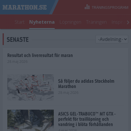
TRÄNINGSPROGRAM
Start
Nyheterna
Löpningen
Träningen
Inspirati
SENASTE
Resultat och liveresultat för maran
28 maj 2026
Så följer du adidas Stockholm
Marathon
28 maj 2026
ASICS GEL-TRABUCO™ MT GTX–
perfekt för traillöpning och
vandring i blöta förhållanden
4 mar 2026