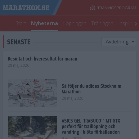
TRÄNINGSPROGRAM
Start
Nyheterna
Löpningen
Träningen
Inspirati
SENASTE
Resultat och liveresultat för maran
28 maj 2026
Så följer du adidas Stockholm
Marathon
28 maj 2026
ASICS GEL-TRABUCO™ MT GTX–
perfekt för traillöpning och
vandring i blöta förhållanden
4 mar 2026