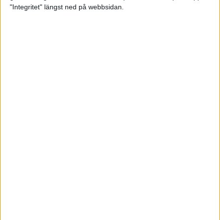
glädjeämnet för löparna i VM
"Integritet" längst ned på webbsidan.
23 sep 2025
Tufft väder för löparna i VM
11 sep 2025
Hanna Lindholm tog hem segern i
Tjejmilen 2025
6 sep 2025
Snabbaste segertiden på 12 år i
rekordstort adidas Stockholm
Halvmaraton
30 aug 2025