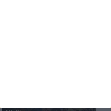
16 jul 2025
Bakslag för Almgren
11 jul 2025
Pihlströms tredje rekord
3 jul 2025
nästa ›
INTRESSANTA LOPP
Höstrusket • 8 november
8 nov 2025