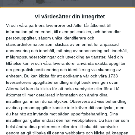
Vi värdesätter din integritet
ASICS NOVABLAST™ 5 – en mjuk
Vi och våra partners levenrorer och/eller får åtkomst till
och studsig mängdträningssko
information på en enhet, till exempel cookies, och behandlar
25 feb 2026
personuppgifter, såsom unika identifierare och
standardinformation som skickas av en enhet for anpassad
annonsering och innehåll, mätning av annonsering och innehåll,
ASICS GEL-KAYANO™ 32 – perfekt
målgruppsundersokningar och utveckling av tjänster.
Med din
för löparen som vill ha stabilitet
tillåtelse kan vi och våra leverantörer använda exakta uppgifter
och dämpning
om geografisk positionering och identifiering via skanning av
24 feb 2026
enheten. Du kan klicka för att godkänna vår och våra 1733
leverantörers uppgiftsbehandling enligt beskrivningen ovan.
Alternativt kan du klicka för att neka samtycke eller för att få
Sarah Lahti överlägsen vid
åtkomst till mer detaljerad information och ändra dina
terräng-SM
inställningar innan du samtycker.
Observera att viss behandling
20 okt 2025
av dina personuppgifter kanske inte kräver ditt samtycke, men
du har rätt att invända mot sådan uppgiftsbehandling. Dina
inställningar gäller endast den här webbplatsen. Du kan när som
helst ändra dina preferenser eller dra tillbaka ditt samtycke
Almgrens brons blev det stora
genom att gå tillbaka till denna webbplats och klicka på knappen