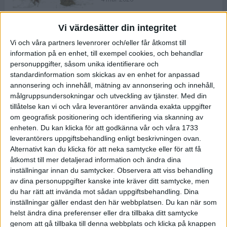
Vi värdesätter din integritet
ASICS NOVABLAST™ 5 – en mjuk
Vi och våra partners levenrorer och/eller får åtkomst till
och studsig mängdträningssko
information på en enhet, till exempel cookies, och behandlar
25 feb 2026
personuppgifter, såsom unika identifierare och
standardinformation som skickas av en enhet for anpassad
annonsering och innehåll, mätning av annonsering och innehåll,
ASICS GEL-KAYANO™ 32 – perfekt
målgruppsundersokningar och utveckling av tjänster.
Med din
för löparen som vill ha stabilitet
tillåtelse kan vi och våra leverantörer använda exakta uppgifter
och dämpning
om geografisk positionering och identifiering via skanning av
24 feb 2026
enheten. Du kan klicka för att godkänna vår och våra 1733
leverantörers uppgiftsbehandling enligt beskrivningen ovan.
Alternativt kan du klicka för att neka samtycke eller för att få
Sarah Lahti överlägsen vid
åtkomst till mer detaljerad information och ändra dina
terräng-SM
inställningar innan du samtycker.
Observera att viss behandling
20 okt 2025
av dina personuppgifter kanske inte kräver ditt samtycke, men
du har rätt att invända mot sådan uppgiftsbehandling. Dina
inställningar gäller endast den här webbplatsen. Du kan när som
helst ändra dina preferenser eller dra tillbaka ditt samtycke
Almgrens brons blev det stora
genom att gå tillbaka till denna webbplats och klicka på knappen