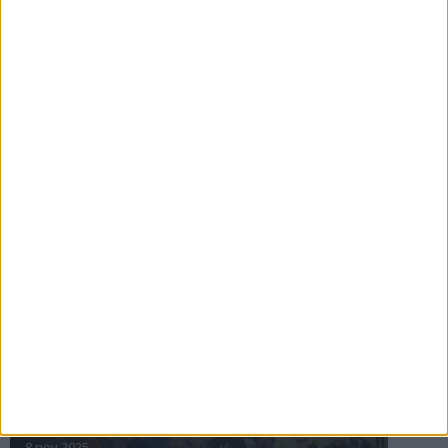
16 jul 2025
Bakslag för Almgren
11 jul 2025
Pihlströms tredje rekord
3 jul 2025
nästa ›
INTRESSANTA LOPP
Höstrusket • 8 november
8 nov 2025