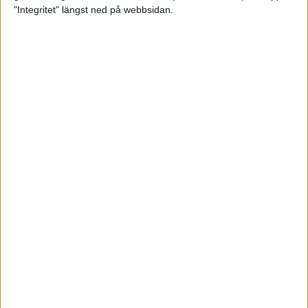
glädjeämnet för löparna i VM
"Integritet" längst ned på webbsidan.
23 sep 2025
Tufft väder för löparna i VM
11 sep 2025
Hanna Lindholm tog hem segern i
Tjejmilen 2025
6 sep 2025
Snabbaste segertiden på 12 år i
rekordstort adidas Stockholm
Halvmaraton
30 aug 2025