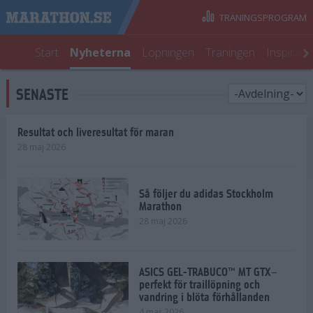
TRÄNINGSPROGRAM
Start
Nyheterna
Löpningen
Träningen
Inspirati
SENASTE
Resultat och liveresultat för maran
28 maj 2026
Så följer du adidas Stockholm
Marathon
28 maj 2026
ASICS GEL-TRABUCO™ MT GTX–
perfekt för traillöpning och
vandring i blöta förhållanden
4 mar 2026