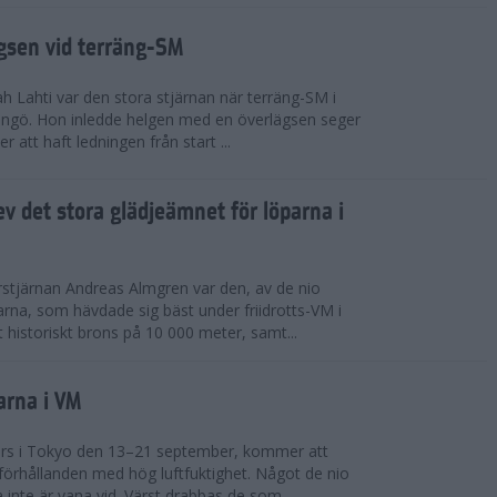
ägsen vid terräng-SM
h Lahti var den stora stjärnan när terräng-SM i
ingö. Hon inledde helgen med en överlägsen seger
 att haft ledningen från start ...
v det stora glädjeämnet för löparna i
stjärnan Andreas Almgren var den, av de nio
rna, som hävdade sig bäst under friidrotts-VM i
 historiskt brons på 10 000 meter, samt...
arna i VM
örs i Tokyo den 13–21 september, kommer att
förhållanden med hög luftfuktighet. Något de nio
inte är vana vid. Värst drabbas de som...