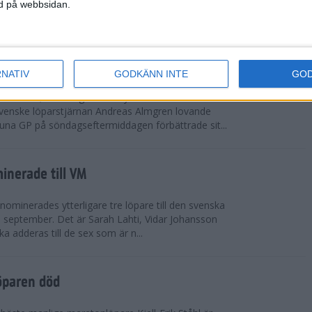
vgjordes inför fullsatta läktare på Stockholms
ned på webbsidan.
 seger i både dam- och herrkampen, delvi...
r Almgren testade VM-formen
RNATIV
GODKÄNN INTE
GO
drotts-VM, som avgörs i Tokyo den 13-21
venske löparstjärnan Andreas Almgren lovande
tuna GP på söndagseftermiddagen förbättrade sit...
inerade till VM
ominerades ytterligare tre löpare till den svenska
i september. Det är Sarah Lahti, Vidar Johansson
 adderas till de sex som är n...
öparen död