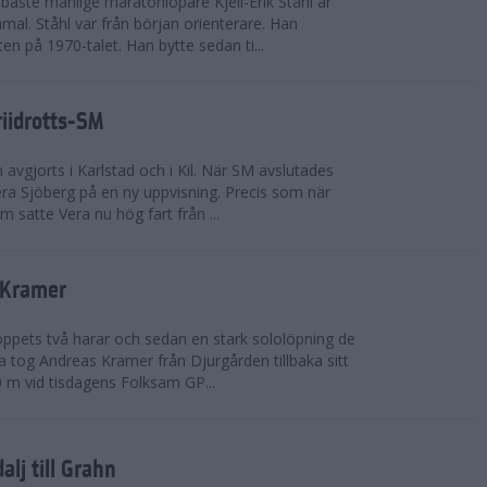
bäste manlige maratonlöpare Kjell-Erik Ståhl är
mal. Ståhl var från början orienterare. Han
ten på 1970-talet. Han bytte sedan ti...
riidrotts-SM
en avgjorts i Karlstad och i Kil. När SM avslutades
a Sjöberg på en ny uppvisning. Precis som när
m satte Vera nu hög fart från ...
 Kramer
 loppets två harar och sedan en stark sololöpning de
 tog Andreas Kramer från Djurgården tillbaka sitt
 m vid tisdagens Folksam GP...
alj till Grahn