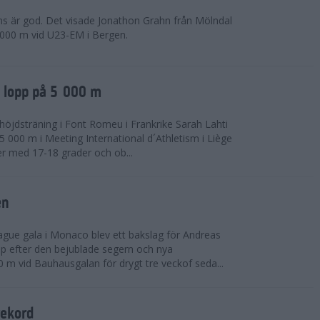
ns är god. Det visade Jonathon Grahn från Mölndal
 000 m vid U23-EM i Bergen.
a lopp på 5 000 m
höjdsträning i Font Romeu i Frankrike Sarah Lahti
 000 m i Meeting International d´Athletism i Liège
der med 17-18 grader och ob...
en
ue gala i Monaco blev ett bakslag för Andreas
opp efter den bejublade segern och nya
 m vid Bauhausgalan för drygt tre veckof seda...
rekord