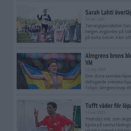
Sarah Lahti överl
20 okt 2025
Terrängspecialisten Sara
helgen avgjordes på Lid
på korta banan 4 km efter
Almgrens brons ble
VM
23 sep 2025
Den stora svenska löpar
deltagande svenska löpa
Tokyo. Almgren knep ett
Tufft väder för löp
11 sep 2025
Friidrotts-VM, som avg
bjuda på varma tävlings
uttagna svenska löparna 