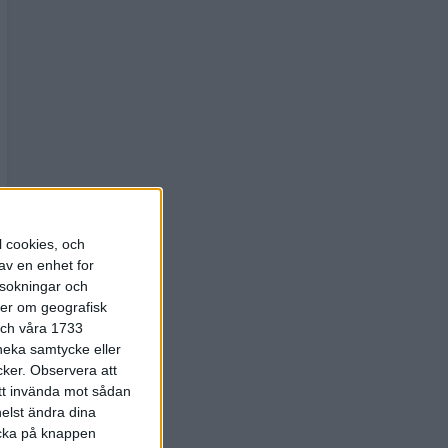
l cookies, och
av en enhet for
rsokningar och
ter om geografisk
 och våra 1733
 neka samtycke eller
cker.
Observera att
att invända mot sådan
elst ändra dina
licka på knappen