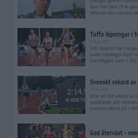
Sveriges genom tiderna 
död. Han blev 79 år gam
tillhörde den svenska eli
Tuffa löpningar i f
3 aug 2025
SM i friidrott har i helg
under söndagen bjöd Ver
hon tidigare vann 1 500 
Svenskt rekord av
22 jul 2025
Efter ett fint arbete av
avslutande 200 metrarna
svenska rekord på 1 000
God återväxt - med