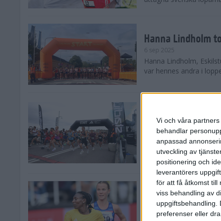
Hanna Lindholm to
6 sep 2025
Hanna Lindholm, Eskilstu
var hennes andra i lopp
Snabbaste segertid
Stockholm Halvma
Vi och våra partners 
30 aug 2025
behandlar personuppg
Ett slutsålt och rekord
anpassad annonserin
nästintill perfekt löparv
utveckling av tjänster
var 19,866 löpare anmäld
positionering och id
leverantörers uppgift
för att få åtkomst ti
Löparna viktiga n
viss behandling av d
26 aug 2025
uppgiftsbehandling. 
Den hundrade upplagan 
preferenser eller dra