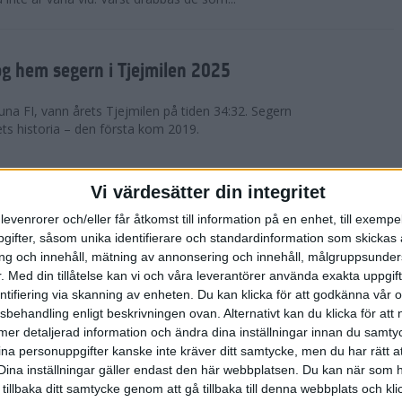
g hem segern i Tjejmilen 2025
na FI, vann årets Tjejmilen på tiden 34:32. Segern
ets historia – den första kom 2019.
en på 12 år i rekordstort adidas
Vi värdesätter din integritet
raton
levenrorer och/eller får åtkomst till information på en enhet, till exempe
ifter, såsom unika identifierare och standardinformation som skickas 
stort adidas Stockholm Halvmaraton avgjordes i
g och innehåll, mätning av annonsering och innehåll, målgruppsunde
äder. 18 grader, mulet och väldigt lite vind. Totalt
.
Med din tillåtelse kan vi och våra leverantörer använda exakta uppgif
a, varav 15,807 kom till sta...
entifiering via skanning av enheten. Du kan klicka för att godkänna vår
sbehandling enligt beskrivningen ovan. Alternativt kan du klicka för att
ll mer detaljerad information och ändra dina inställningar innan du samty
är Sverige vann Finnkampen
ina personuppgifter kanske inte kräver ditt samtycke, men du har rätt 
Dina inställningar gäller endast den här webbplatsen. Du kan när som h
av Finnkampen, världens äldsta och största
 tillbaka ditt samtycke genom att gå tillbaka till denna webbplats och k