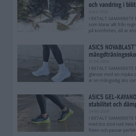
och vandring i blö
4 mar 2026
I BETALT SAMARBETE MED
som klarar allt från reg
på komforten, då är AS
ASICS NOVABLAST™
mängdträningssko
25 feb 2026
I BETALT SAMARBETE ME
glänser med sin mjuka
är en mångsidig sko som 
ASICS GEL-KAYANO™
stabilitet och däm
24 feb 2026
I BETALT SAMARBETE M
med bra stöd runt hela 
foten och passar perfekt