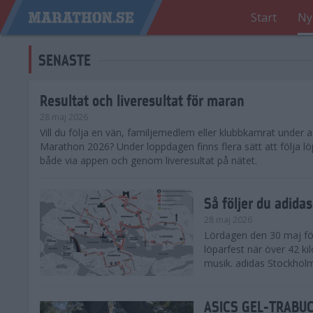
Start
Ny
SENASTE
Resultat och liveresultat för maran
28 maj 2026
​Vill du följa en vän, familjemedlem eller klubbkamrat under
Marathon 2026? Under loppdagen finns flera sätt att följa lö
både via appen och genom liveresultat på nätet.
Så följer du adid
28 maj 2026
Lördagen den 30 maj för
löparfest när över 42 ki
musik. adidas Stockholm
ASICS GEL-TRABUCO