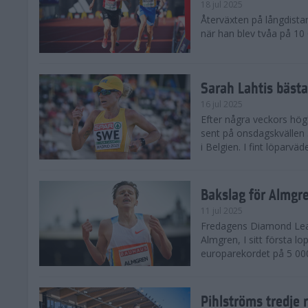
18 jul 2025
Återväxten på långdista
när han blev tvåa på 10
Sarah Lahtis bäst
16 jul 2025
Efter några veckors hög
sent på onsdagskvällen 5
i Belgien. I fint löparvä
Bakslag för Almgr
11 jul 2025
Fredagens Diamond Leag
Almgren, I sitt första l
europarekordet på 5 000
Pihlströms tredje 