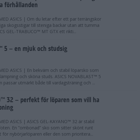
ta förhållanden
 ASICS | Om du letar efter ett par terrängskor
niga skogsstigar till steniga backar utan att tumma
ICS GEL-TRABUCO™ MT GTX ett rikti...
 5 – en mjuk och studsig
D ASICS | En bekväm och stabil löparsko som
 dämpning och sköna studs. ASICS NOVABLAST™ 5
passar utmärkt både till vardagsträning och ...
 32 – perfekt för löparen som vill ha
pning
ED ASICS | ASICS GEL-KAYANO™ 32 är stabil
foten. En ”ombonad” sko som sitter skönt runt
 för nybörjarlöparen eller den som prioritera...