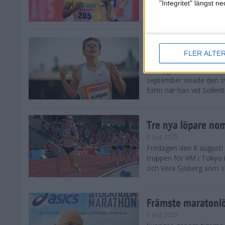
landskamp i friidrott, a
"Integritet" längst 
Stadion. Det blev svensk
Svenskt rekord nä
FLER ALTE
10 aug 2025
En dryg månad före frii
september visade den s
form när han vid Sollen
Tre nya löpare nom
8 aug 2025
Fredagen den 8 augusti n
truppen för VM i Tokyo 
och Vera Sjöberg som ska
Främste maratonl
7 aug 2025