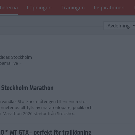
heterna
Löpningen
Träningen
Inspirationen
 adidas Stockholm
parna live –
as Stockholm Marathon
vandlas Stockholm återigen till en enda stor
lometer asfalt fylls av maratonlöpare, publik och
 Marathon 2026 startar från Stockho...
™ MT GTX– perfekt för traillöpning