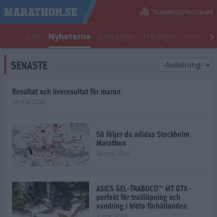
TRÄNINGSPROGRAM
Start
Nyheterna
Löpningen
Träningen
Inspirati
SENASTE
Resultat och liveresultat för maran
28 maj 2026
Så följer du adidas Stockholm
Marathon
28 maj 2026
ASICS GEL-TRABUCO™ MT GTX–
perfekt för traillöpning och
vandring i blöta förhållanden
4 mar 2026