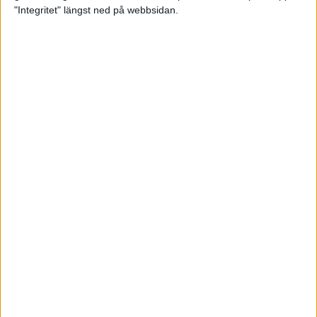
glädjeämnet för löparna i VM
"Integritet" längst ned på webbsidan.
23 sep 2025
Tufft väder för löparna i VM
11 sep 2025
Hanna Lindholm tog hem segern i
Tjejmilen 2025
6 sep 2025
Snabbaste segertiden på 12 år i
rekordstort adidas Stockholm
Halvmaraton
30 aug 2025