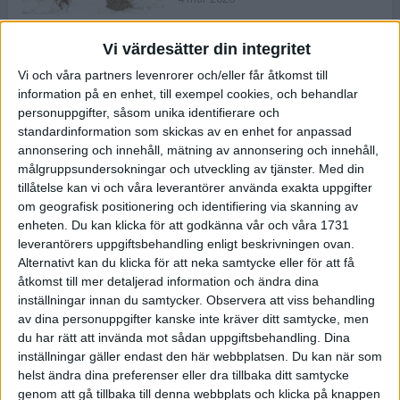
Vi värdesätter din integritet
ASICS NOVABLAST™ 5 – en mjuk
Vi och våra partners levenrorer och/eller får åtkomst till
och studsig mängdträningssko
information på en enhet, till exempel cookies, och behandlar
25 feb 2026
personuppgifter, såsom unika identifierare och
standardinformation som skickas av en enhet for anpassad
annonsering och innehåll, mätning av annonsering och innehåll,
ASICS GEL-KAYANO™ 32 – perfekt
målgruppsundersokningar och utveckling av tjänster.
Med din
för löparen som vill ha stabilitet
tillåtelse kan vi och våra leverantörer använda exakta uppgifter
och dämpning
om geografisk positionering och identifiering via skanning av
24 feb 2026
enheten. Du kan klicka för att godkänna vår och våra 1731
leverantörers uppgiftsbehandling enligt beskrivningen ovan.
Alternativt kan du klicka för att neka samtycke eller för att få
Sarah Lahti överlägsen vid
åtkomst till mer detaljerad information och ändra dina
terräng-SM
inställningar innan du samtycker.
Observera att viss behandling
20 okt 2025
av dina personuppgifter kanske inte kräver ditt samtycke, men
du har rätt att invända mot sådan uppgiftsbehandling. Dina
inställningar gäller endast den här webbplatsen. Du kan när som
helst ändra dina preferenser eller dra tillbaka ditt samtycke
Almgrens brons blev det stora
genom att gå tillbaka till denna webbplats och klicka på knappen