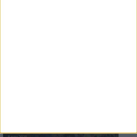
16 jul 2025
Bakslag för Almgren
11 jul 2025
Pihlströms tredje rekord
3 jul 2025
nästa ›
INTRESSANTA LOPP
Höstrusket • 8 november
8 nov 2025