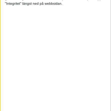
glädjeämnet för löparna i VM
"Integritet" längst ned på webbsidan.
23 sep 2025
Tufft väder för löparna i VM
11 sep 2025
Hanna Lindholm tog hem segern i
Tjejmilen 2025
6 sep 2025
Snabbaste segertiden på 12 år i
rekordstort adidas Stockholm
Halvmaraton
30 aug 2025