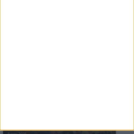
16 jul 2025
Bakslag för Almgren
11 jul 2025
Pihlströms tredje rekord
3 jul 2025
nästa ›
INTRESSANTA LOPP
Höstrusket • 8 november
8 nov 2025