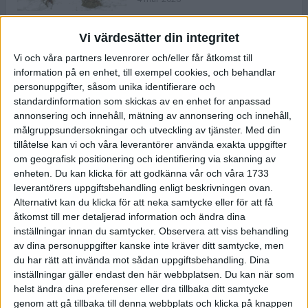
Vi värdesätter din integritet
ASICS NOVABLAST™ 5 – en mjuk
Vi och våra partners levenrorer och/eller får åtkomst till
och studsig mängdträningssko
information på en enhet, till exempel cookies, och behandlar
25 feb 2026
personuppgifter, såsom unika identifierare och
standardinformation som skickas av en enhet for anpassad
annonsering och innehåll, mätning av annonsering och innehåll,
ASICS GEL-KAYANO™ 32 – perfekt
målgruppsundersokningar och utveckling av tjänster.
Med din
för löparen som vill ha stabilitet
tillåtelse kan vi och våra leverantörer använda exakta uppgifter
och dämpning
om geografisk positionering och identifiering via skanning av
24 feb 2026
enheten. Du kan klicka för att godkänna vår och våra 1733
leverantörers uppgiftsbehandling enligt beskrivningen ovan.
Alternativt kan du klicka för att neka samtycke eller för att få
Sarah Lahti överlägsen vid
åtkomst till mer detaljerad information och ändra dina
terräng-SM
inställningar innan du samtycker.
Observera att viss behandling
20 okt 2025
av dina personuppgifter kanske inte kräver ditt samtycke, men
du har rätt att invända mot sådan uppgiftsbehandling. Dina
inställningar gäller endast den här webbplatsen. Du kan när som
helst ändra dina preferenser eller dra tillbaka ditt samtycke
Almgrens brons blev det stora
genom att gå tillbaka till denna webbplats och klicka på knappen