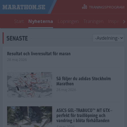
TRÄNINGSPROGRAM
Start
Nyheterna
Löpningen
Träningen
Inspirati
SENASTE
Resultat och liveresultat för maran
28 maj 2026
Så följer du adidas Stockholm
Marathon
28 maj 2026
ASICS GEL-TRABUCO™ MT GTX–
perfekt för traillöpning och
vandring i blöta förhållanden
4 mar 2026