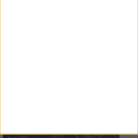
16 jul 2025
Bakslag för Almgren
11 jul 2025
Pihlströms tredje rekord
3 jul 2025
nästa ›
INTRESSANTA LOPP
Höstrusket • 8 november
8 nov 2025