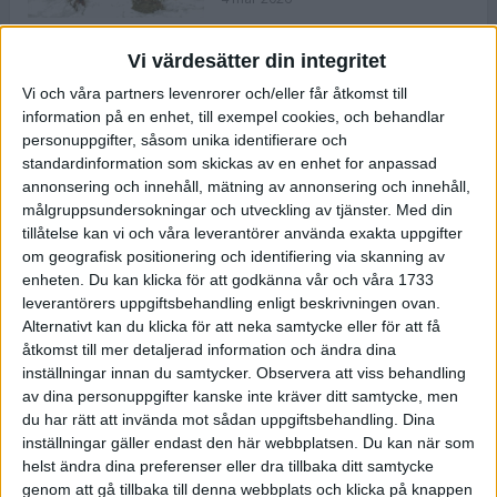
Vi värdesätter din integritet
ASICS NOVABLAST™ 5 – en mjuk
Vi och våra partners levenrorer och/eller får åtkomst till
och studsig mängdträningssko
information på en enhet, till exempel cookies, och behandlar
25 feb 2026
personuppgifter, såsom unika identifierare och
standardinformation som skickas av en enhet for anpassad
annonsering och innehåll, mätning av annonsering och innehåll,
ASICS GEL-KAYANO™ 32 – perfekt
målgruppsundersokningar och utveckling av tjänster.
Med din
för löparen som vill ha stabilitet
tillåtelse kan vi och våra leverantörer använda exakta uppgifter
och dämpning
om geografisk positionering och identifiering via skanning av
24 feb 2026
enheten. Du kan klicka för att godkänna vår och våra 1733
leverantörers uppgiftsbehandling enligt beskrivningen ovan.
Alternativt kan du klicka för att neka samtycke eller för att få
Sarah Lahti överlägsen vid
åtkomst till mer detaljerad information och ändra dina
terräng-SM
inställningar innan du samtycker.
Observera att viss behandling
20 okt 2025
av dina personuppgifter kanske inte kräver ditt samtycke, men
du har rätt att invända mot sådan uppgiftsbehandling. Dina
inställningar gäller endast den här webbplatsen. Du kan när som
helst ändra dina preferenser eller dra tillbaka ditt samtycke
Almgrens brons blev det stora
genom att gå tillbaka till denna webbplats och klicka på knappen