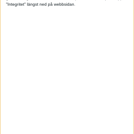
glädjeämnet för löparna i VM
"Integritet" längst ned på webbsidan.
23 sep 2025
Tufft väder för löparna i VM
11 sep 2025
Hanna Lindholm tog hem segern i
Tjejmilen 2025
6 sep 2025
Snabbaste segertiden på 12 år i
rekordstort adidas Stockholm
Halvmaraton
30 aug 2025