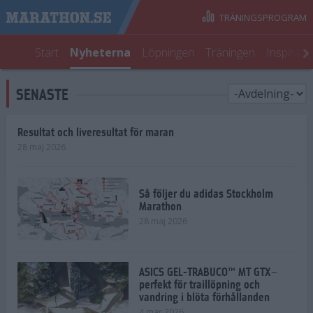
TRÄNINGSPROGRAM
Start
Nyheterna
Löpningen
Träningen
Inspirati
SENASTE
Resultat och liveresultat för maran
28 maj 2026
Så följer du adidas Stockholm
Marathon
28 maj 2026
ASICS GEL-TRABUCO™ MT GTX–
perfekt för traillöpning och
vandring i blöta förhållanden
4 mar 2026