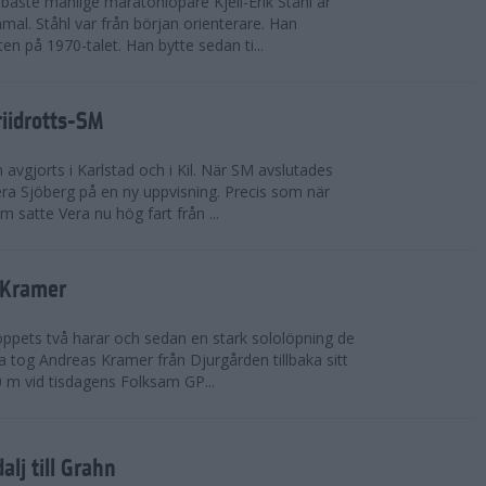
bäste manlige maratonlöpare Kjell-Erik Ståhl är
mal. Ståhl var från början orienterare. Han
ten på 1970-talet. Han bytte sedan ti...
riidrotts-SM
en avgjorts i Karlstad och i Kil. När SM avslutades
a Sjöberg på en ny uppvisning. Precis som när
m satte Vera nu hög fart från ...
 Kramer
 loppets två harar och sedan en stark sololöpning de
 tog Andreas Kramer från Djurgården tillbaka sitt
 m vid tisdagens Folksam GP...
alj till Grahn