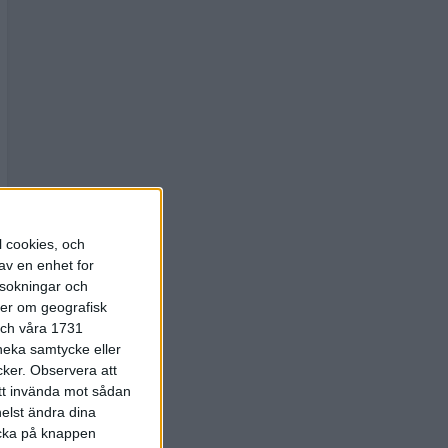
l cookies, och
av en enhet for
rsokningar och
ter om geografisk
 och våra 1731
 neka samtycke eller
cker.
Observera att
att invända mot sådan
elst ändra dina
licka på knappen