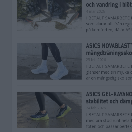
och vandring i blö
4 mar 2026
I BETALT SAMARBETE MED
som klarar allt från reg
på komforten, då är AS
ASICS NOVABLAST™
mängdträningssko
25 feb 2026
I BETALT SAMARBETE ME
glänser med sin mjuka
är en mångsidig sko som 
ASICS GEL-KAYANO™
stabilitet och däm
24 feb 2026
I BETALT SAMARBETE M
med bra stöd runt hela 
foten och passar perfekt