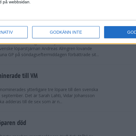
vgjordes inför fullsatta läktare på Stockholms
ned på webbsidan.
 seger i både dam- och herrkampen, delvi...
r Almgren testade VM-formen
RNATIV
GODKÄNN INTE
GO
drotts-VM, som avgörs i Tokyo den 13-21
venske löparstjärnan Andreas Almgren lovande
tuna GP på söndagseftermiddagen förbättrade sit...
inerade till VM
ominerades ytterligare tre löpare till den svenska
i september. Det är Sarah Lahti, Vidar Johansson
 adderas till de sex som är n...
öparen död