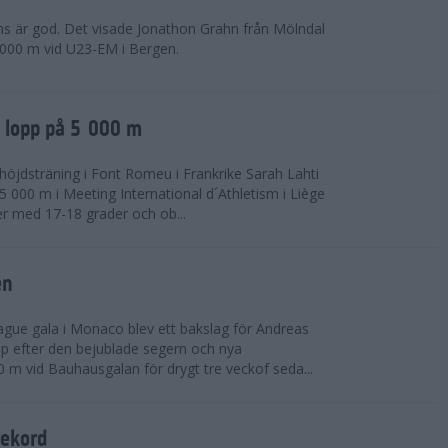
ns är god. Det visade Jonathon Grahn från Mölndal
 000 m vid U23-EM i Bergen.
a lopp på 5 000 m
höjdsträning i Font Romeu i Frankrike Sarah Lahti
 000 m i Meeting International d´Athletism i Liège
der med 17-18 grader och ob...
en
ue gala i Monaco blev ett bakslag för Andreas
opp efter den bejublade segern och nya
 m vid Bauhausgalan för drygt tre veckof seda...
rekord