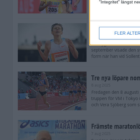
landskamp i friidrott, a
"Integritet" längst 
Stadion. Det blev svensk
Svenskt rekord nä
FLER ALTE
10 aug 2025
En dryg månad före frii
september visade den s
form när han vid Sollen
Tre nya löpare nom
8 aug 2025
Fredagen den 8 augusti n
truppen för VM i Tokyo 
och Vera Sjöberg som ska
Främste maratonl
7 aug 2025