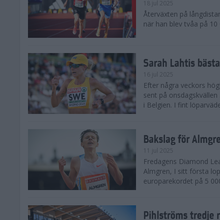
18 jul 2025
Återväxten på långdista
när han blev tvåa på 10
Sarah Lahtis bäst
16 jul 2025
Efter några veckors hög
sent på onsdagskvällen 5
i Belgien. I fint löparvä
Bakslag för Almgr
11 jul 2025
Fredagens Diamond Leag
Almgren, I sitt första l
europarekordet på 5 000
Pihlströms tredje 