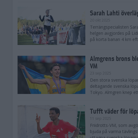
Sarah Lahti överl
20 okt 2025
Terrängspecialisten Sara
helgen avgjordes på Lid
på korta banan 4 km efter
Almgrens brons ble
VM
23 sep 2025
Den stora svenska löpar
deltagande svenska löpa
Tokyo. Almgren knep ett
Tufft väder för löp
11 sep 2025
Friidrotts-VM, som avg
bjuda på varma tävlings
uttagna svenska löparna 