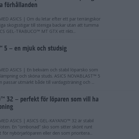
ta förhållanden
 ASICS | Om du letar efter ett par terrängskor
niga skogsstigar till steniga backar utan att tumma
ICS GEL-TRABUCO™ MT GTX ett rikti...
 5 – en mjuk och studsig
D ASICS | En bekväm och stabil löparsko som
 dämpning och sköna studs. ASICS NOVABLAST™ 5
passar utmärkt både till vardagsträning och ...
 32 – perfekt för löparen som vill ha
pning
ED ASICS | ASICS GEL-KAYANO™ 32 är stabil
foten. En ”ombonad” sko som sitter skönt runt
 för nybörjarlöparen eller den som prioritera...