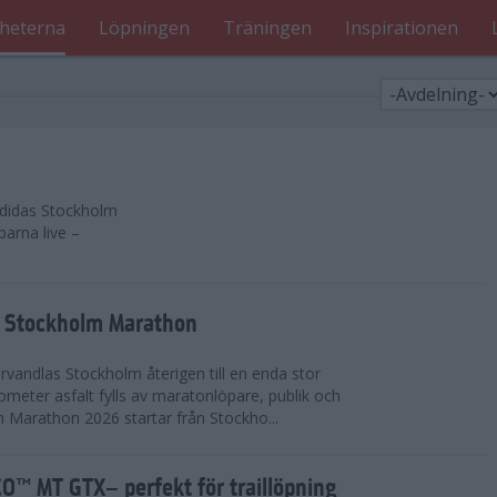
heterna
Löpningen
Träningen
Inspirationen
 adidas Stockholm
parna live –
as Stockholm Marathon
vandlas Stockholm återigen till en enda stor
lometer asfalt fylls av maratonlöpare, publik och
 Marathon 2026 startar från Stockho...
™ MT GTX– perfekt för traillöpning