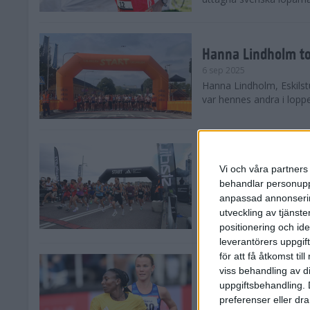
Hanna Lindholm to
6 sep 2025
Hanna Lindholm, Eskilstu
var hennes andra i lopp
Snabbaste segertid
Stockholm Halvma
Vi och våra partners 
30 aug 2025
behandlar personuppg
Ett slutsålt och rekord
anpassad annonserin
nästintill perfekt löparv
utveckling av tjänster
var 19,866 löpare anmäld
positionering och id
leverantörers uppgift
för att få åtkomst ti
Löparna viktiga n
viss behandling av d
26 aug 2025
uppgiftsbehandling. 
Den hundrade upplagan 
preferenser eller dra