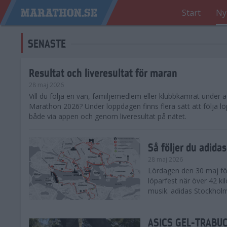
Start
Ny
SENASTE
Resultat och liveresultat för maran
28 maj 2026
​Vill du följa en vän, familjemedlem eller klubbkamrat under
Marathon 2026? Under loppdagen finns flera sätt att följa lö
både via appen och genom liveresultat på nätet.
Så följer du adid
28 maj 2026
Lördagen den 30 maj för
löparfest när över 42 ki
musik. adidas Stockholm
ASICS GEL-TRABUCO