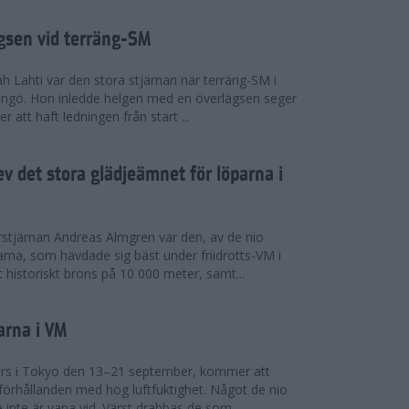
ägsen vid terräng-SM
h Lahti var den stora stjärnan när terräng-SM i
ingö. Hon inledde helgen med en överlägsen seger
 att haft ledningen från start ...
v det stora glädjeämnet för löparna i
stjärnan Andreas Almgren var den, av de nio
rna, som hävdade sig bäst under friidrotts-VM i
 historiskt brons på 10 000 meter, samt...
arna i VM
örs i Tokyo den 13–21 september, kommer att
förhållanden med hög luftfuktighet. Något de nio
inte är vana vid. Värst drabbas de som...