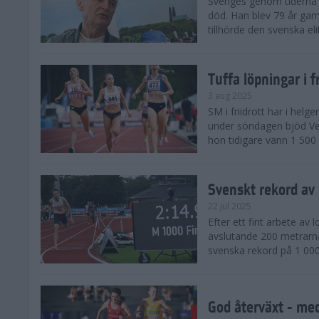
Sveriges genom tiderna 
död. Han blev 79 år gam
tillhörde den svenska eli
Tuffa löpningar i f
3 aug 2025
SM i friidrott har i helg
under söndagen bjöd Ver
hon tidigare vann 1 500 
Svenskt rekord av
22 jul 2025
Efter ett fint arbete av
avslutande 200 metrarna
svenska rekord på 1 000
God återväxt - med