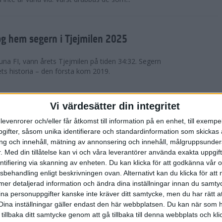
g hem segern i Tjejmilen 2025
na FI, vann årets Tjejmilen på tiden 34:32. Segern
ets historia – den första kom 2019.
en på 12 år i rekordstort adidas
Vi värdesätter din integritet
raton
levenrorer och/eller får åtkomst till information på en enhet, till exempe
ifter, såsom unika identifierare och standardinformation som skickas 
stort adidas Stockholm Halvmaraton avgjordes i
g och innehåll, mätning av annonsering och innehåll, målgruppsunde
äder. 18 grader, mulet och väldigt lite vind. Totalt
.
Med din tillåtelse kan vi och våra leverantörer använda exakta uppgif
a, varav 15,807 kom till sta...
entifiering via skanning av enheten. Du kan klicka för att godkänna vår
sbehandling enligt beskrivningen ovan. Alternativt kan du klicka för att
ll mer detaljerad information och ändra dina inställningar innan du samty
är Sverige vann Finnkampen
ina personuppgifter kanske inte kräver ditt samtycke, men du har rätt 
Dina inställningar gäller endast den här webbplatsen. Du kan när som h
av Finnkampen, världens äldsta och största
 tillbaka ditt samtycke genom att gå tillbaka till denna webbplats och k