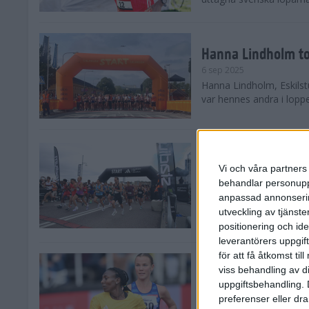
Hanna Lindholm to
6 sep 2025
Hanna Lindholm, Eskilstu
var hennes andra i lopp
Snabbaste segertid
Stockholm Halvma
Vi och våra partners 
30 aug 2025
behandlar personuppg
Ett slutsålt och rekord
anpassad annonserin
nästintill perfekt löparv
utveckling av tjänster
var 19,866 löpare anmäld
positionering och id
leverantörers uppgift
för att få åtkomst ti
Löparna viktiga n
viss behandling av d
26 aug 2025
uppgiftsbehandling. 
Den hundrade upplagan 
preferenser eller dra