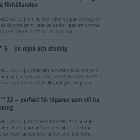
ta förhållanden
 ASICS | Om du letar efter ett par terrängskor
niga skogsstigar till steniga backar utan att tumma
ICS GEL-TRABUCO™ MT GTX ett rikti...
 5 – en mjuk och studsig
D ASICS | En bekväm och stabil löparsko som
 dämpning och sköna studs. ASICS NOVABLAST™ 5
passar utmärkt både till vardagsträning och ...
 32 – perfekt för löparen som vill ha
pning
ED ASICS | ASICS GEL-KAYANO™ 32 är stabil
foten. En ”ombonad” sko som sitter skönt runt
 för nybörjarlöparen eller den som prioritera...