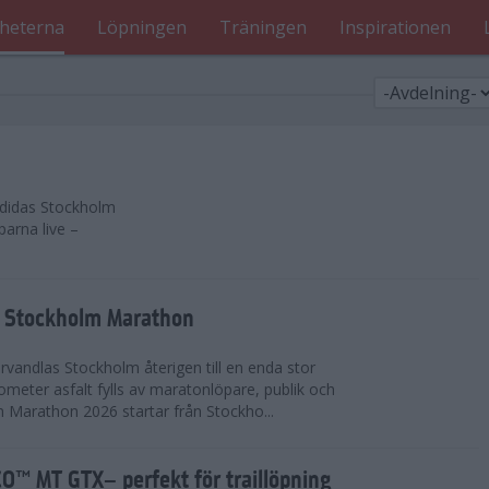
heterna
Löpningen
Träningen
Inspirationen
 adidas Stockholm
parna live –
as Stockholm Marathon
vandlas Stockholm återigen till en enda stor
lometer asfalt fylls av maratonlöpare, publik och
 Marathon 2026 startar från Stockho...
™ MT GTX– perfekt för traillöpning