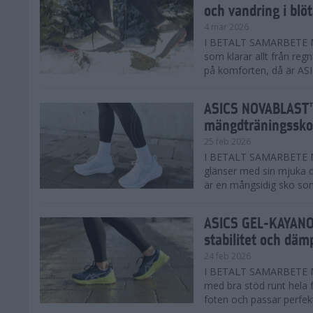
och vandring i blö
4 mar 2026
I BETALT SAMARBETE MED
som klarar allt från reg
på komforten, då är AS
ASICS NOVABLAST™
mängdträningssko
25 feb 2026
I BETALT SAMARBETE ME
glänser med sin mjuka
är en mångsidig sko som 
ASICS GEL-KAYANO™
stabilitet och däm
24 feb 2026
I BETALT SAMARBETE M
med bra stöd runt hela 
foten och passar perfekt