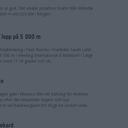
ns är god. Det visade Jonathon Grahn från Mölndal
 000 m vid U23-EM i Bergen.
a lopp på 5 000 m
höjdsträning i Font Romeu i Frankrike Sarah Lahti
 000 m i Meeting International d´Athletism i Liège
der med 17-18 grader och ob...
en
ue gala i Monaco blev ett bakslag för Andreas
opp efter den bejublade segern och nya
 m vid Bauhausgalan för drygt tre veckof seda...
rekord