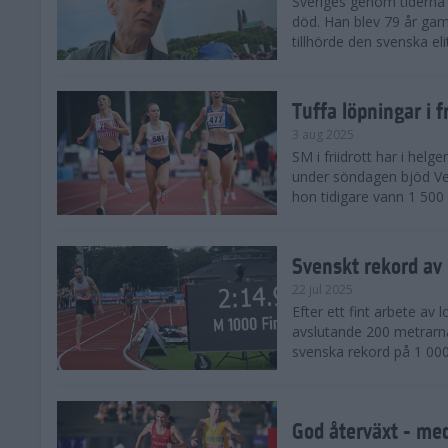
Sveriges genom tiderna 
död. Han blev 79 år gam
tillhörde den svenska eli
Tuffa löpningar i f
3 aug 2025
SM i friidrott har i helg
under söndagen bjöd Ver
hon tidigare vann 1 500 
Svenskt rekord av
22 jul 2025
Efter ett fint arbete av
avslutande 200 metrarna
svenska rekord på 1 000
God återväxt - med