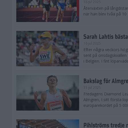
18 jul 2025
Återväxten på långdista
när han blev tvåa på 10
Sarah Lahtis bäst
16 jul 2025
Efter några veckors hög
sent på onsdagskvällen 5
i Belgien. I fint löparvä
Bakslag för Almgr
11 jul 2025
Fredagens Diamond Leag
Almgren, I sitt första l
europarekordet på 5 000
Pihlströms tredje 