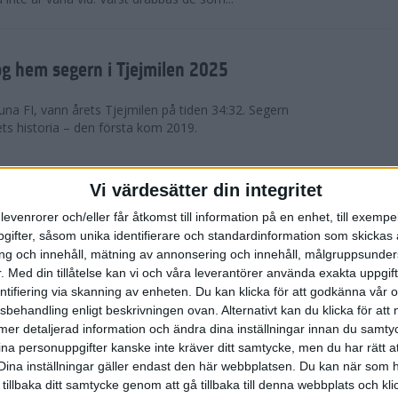
g hem segern i Tjejmilen 2025
na FI, vann årets Tjejmilen på tiden 34:32. Segern
ets historia – den första kom 2019.
en på 12 år i rekordstort adidas
Vi värdesätter din integritet
raton
levenrorer och/eller får åtkomst till information på en enhet, till exempe
ifter, såsom unika identifierare och standardinformation som skickas 
stort adidas Stockholm Halvmaraton avgjordes i
g och innehåll, mätning av annonsering och innehåll, målgruppsunde
äder. 18 grader, mulet och väldigt lite vind. Totalt
.
Med din tillåtelse kan vi och våra leverantörer använda exakta uppgif
a, varav 15,807 kom till sta...
entifiering via skanning av enheten. Du kan klicka för att godkänna vår
sbehandling enligt beskrivningen ovan. Alternativt kan du klicka för att
ll mer detaljerad information och ändra dina inställningar innan du samty
är Sverige vann Finnkampen
ina personuppgifter kanske inte kräver ditt samtycke, men du har rätt 
Dina inställningar gäller endast den här webbplatsen. Du kan när som h
av Finnkampen, världens äldsta och största
 tillbaka ditt samtycke genom att gå tillbaka till denna webbplats och k