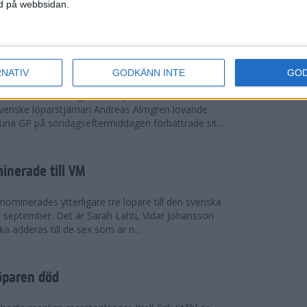
vgjordes inför fullsatta läktare på Stockholms
ned på webbsidan.
 seger i både dam- och herrkampen, delvi...
r Almgren testade VM-formen
RNATIV
GODKÄNN INTE
GO
drotts-VM, som avgörs i Tokyo den 13-21
venske löparstjärnan Andreas Almgren lovande
tuna GP på söndagseftermiddagen förbättrade sit...
inerade till VM
ominerades ytterligare tre löpare till den svenska
i september. Det är Sarah Lahti, Vidar Johansson
 adderas till de sex som är n...
öparen död