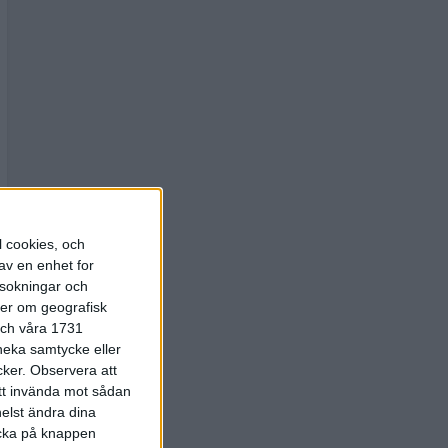
l cookies, och
av en enhet for
rsokningar och
ter om geografisk
 och våra 1731
 neka samtycke eller
cker.
Observera att
att invända mot sådan
elst ändra dina
licka på knappen