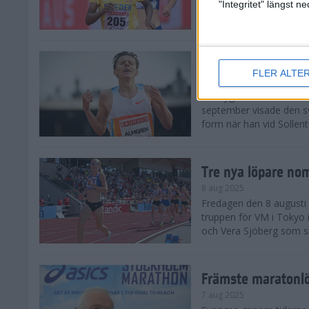
landskamp i friidrott, a
"Integritet" längst 
Stadion. Det blev svensk
Svenskt rekord nä
FLER ALTE
10 aug 2025
En dryg månad före frii
september visade den s
form när han vid Sollen
Tre nya löpare nom
8 aug 2025
Fredagen den 8 augusti n
truppen för VM i Tokyo 
och Vera Sjöberg som ska
Främste maratonl
7 aug 2025