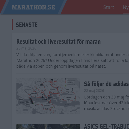
Start
Ny
SENASTE
Resultat och liveresultat för maran
28 maj 2026
​Vill du följa en vän, familjemedlem eller klubbkamrat under
Marathon 2026? Under loppdagen finns flera sätt att följa lö
både via appen och genom liveresultat på nätet.
Så följer du adid
28 maj 2026
Lördagen den 30 maj för
löparfest när över 42 ki
musik. adidas Stockholm
ASICS GEL-TRABUCO