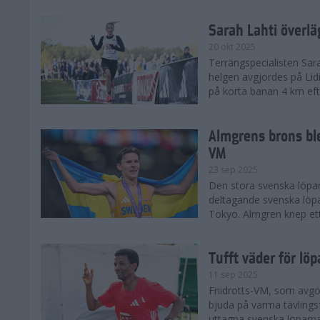
Sarah Lahti överl
20 okt 2025
Terrängspecialisten Sara
helgen avgjordes på Lid
på korta banan 4 km efter
Almgrens brons ble
VM
23 sep 2025
Den stora svenska löpar
deltagande svenska löpa
Tokyo. Almgren knep ett
Tufft väder för löp
11 sep 2025
Friidrotts-VM, som avg
bjuda på varma tävlings
uttagna svenska löparna 