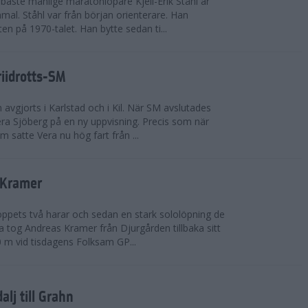
bäste manlige maratonlöpare Kjell-Erik Ståhl är
mal. Ståhl var från början orienterare. Han
ten på 1970-talet. Han bytte sedan ti...
riidrotts-SM
en avgjorts i Karlstad och i Kil. När SM avslutades
a Sjöberg på en ny uppvisning. Precis som när
m satte Vera nu hög fart från ...
 Kramer
 loppets två harar och sedan en stark sololöpning de
 tog Andreas Kramer från Djurgården tillbaka sitt
 m vid tisdagens Folksam GP...
alj till Grahn