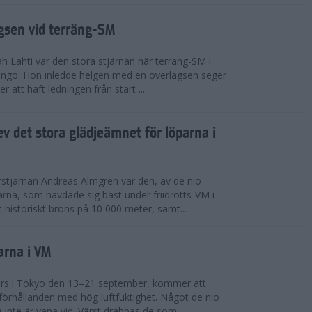
ägsen vid terräng-SM
h Lahti var den stora stjärnan när terräng-SM i
ingö. Hon inledde helgen med en överlägsen seger
 att haft ledningen från start ...
v det stora glädjeämnet för löparna i
stjärnan Andreas Almgren var den, av de nio
rna, som hävdade sig bäst under friidrotts-VM i
 historiskt brons på 10 000 meter, samt...
arna i VM
örs i Tokyo den 13–21 september, kommer att
förhållanden med hög luftfuktighet. Något de nio
inte är vana vid. Värst drabbas de som...