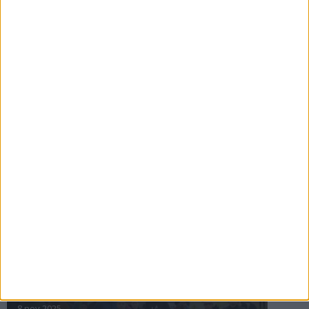
16 jul 2025
Bakslag för Almgren
11 jul 2025
Pihlströms tredje rekord
3 jul 2025
nästa ›
INTRESSANTA LOPP
Höstrusket • 8 november
8 nov 2025