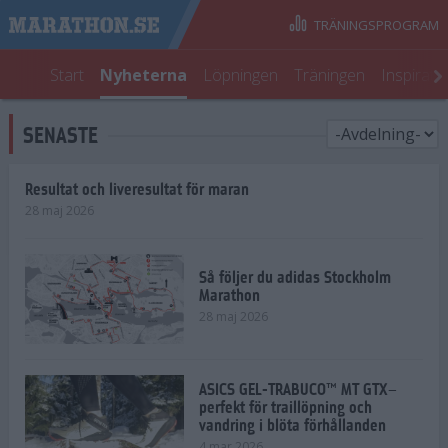
TRÄNINGSPROGRAM
Start
Nyheterna
Löpningen
Träningen
Inspirati
SENASTE
Resultat och liveresultat för maran
28 maj 2026
Så följer du adidas Stockholm
Marathon
28 maj 2026
ASICS GEL-TRABUCO™ MT GTX–
perfekt för traillöpning och
vandring i blöta förhållanden
4 mar 2026