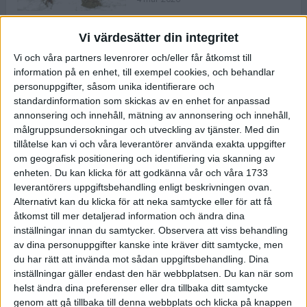
Vi värdesätter din integritet
ASICS NOVABLAST™ 5 – en mjuk
Vi och våra partners levenrorer och/eller får åtkomst till
och studsig mängdträningssko
information på en enhet, till exempel cookies, och behandlar
25 feb 2026
personuppgifter, såsom unika identifierare och
standardinformation som skickas av en enhet for anpassad
annonsering och innehåll, mätning av annonsering och innehåll,
ASICS GEL-KAYANO™ 32 – perfekt
målgruppsundersokningar och utveckling av tjänster.
Med din
för löparen som vill ha stabilitet
tillåtelse kan vi och våra leverantörer använda exakta uppgifter
och dämpning
om geografisk positionering och identifiering via skanning av
24 feb 2026
enheten. Du kan klicka för att godkänna vår och våra 1733
leverantörers uppgiftsbehandling enligt beskrivningen ovan.
Alternativt kan du klicka för att neka samtycke eller för att få
Sarah Lahti överlägsen vid
åtkomst till mer detaljerad information och ändra dina
terräng-SM
inställningar innan du samtycker.
Observera att viss behandling
20 okt 2025
av dina personuppgifter kanske inte kräver ditt samtycke, men
du har rätt att invända mot sådan uppgiftsbehandling. Dina
inställningar gäller endast den här webbplatsen. Du kan när som
helst ändra dina preferenser eller dra tillbaka ditt samtycke
Almgrens brons blev det stora
genom att gå tillbaka till denna webbplats och klicka på knappen