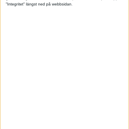
glädjeämnet för löparna i VM
"Integritet" längst ned på webbsidan.
23 sep 2025
Tufft väder för löparna i VM
11 sep 2025
Hanna Lindholm tog hem segern i
Tjejmilen 2025
6 sep 2025
Snabbaste segertiden på 12 år i
rekordstort adidas Stockholm
Halvmaraton
30 aug 2025