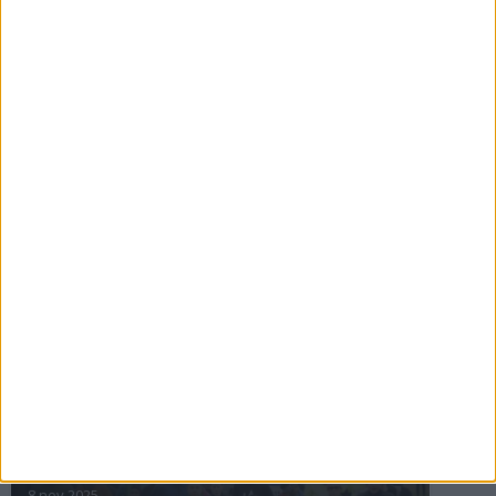
16 jul 2025
Bakslag för Almgren
11 jul 2025
Pihlströms tredje rekord
3 jul 2025
nästa ›
INTRESSANTA LOPP
Höstrusket • 8 november
8 nov 2025