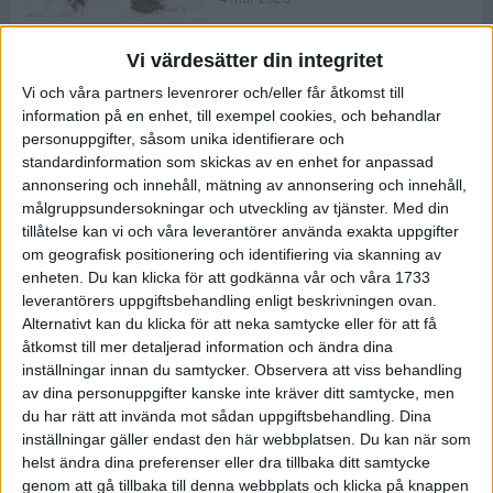
Vi värdesätter din integritet
ASICS NOVABLAST™ 5 – en mjuk
Vi och våra partners levenrorer och/eller får åtkomst till
och studsig mängdträningssko
information på en enhet, till exempel cookies, och behandlar
25 feb 2026
personuppgifter, såsom unika identifierare och
standardinformation som skickas av en enhet for anpassad
annonsering och innehåll, mätning av annonsering och innehåll,
ASICS GEL-KAYANO™ 32 – perfekt
målgruppsundersokningar och utveckling av tjänster.
Med din
för löparen som vill ha stabilitet
tillåtelse kan vi och våra leverantörer använda exakta uppgifter
och dämpning
om geografisk positionering och identifiering via skanning av
24 feb 2026
enheten. Du kan klicka för att godkänna vår och våra 1733
leverantörers uppgiftsbehandling enligt beskrivningen ovan.
Alternativt kan du klicka för att neka samtycke eller för att få
Sarah Lahti överlägsen vid
åtkomst till mer detaljerad information och ändra dina
terräng-SM
inställningar innan du samtycker.
Observera att viss behandling
20 okt 2025
av dina personuppgifter kanske inte kräver ditt samtycke, men
du har rätt att invända mot sådan uppgiftsbehandling. Dina
inställningar gäller endast den här webbplatsen. Du kan när som
helst ändra dina preferenser eller dra tillbaka ditt samtycke
Almgrens brons blev det stora
genom att gå tillbaka till denna webbplats och klicka på knappen