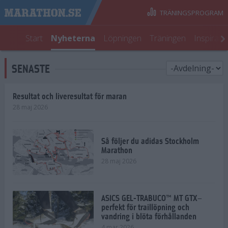
TRÄNINGSPROGRAM
Start
Nyheterna
Löpningen
Träningen
Inspirati
SENASTE
Resultat och liveresultat för maran
28 maj 2026
Så följer du adidas Stockholm
Marathon
28 maj 2026
ASICS GEL-TRABUCO™ MT GTX–
perfekt för traillöpning och
vandring i blöta förhållanden
4 mar 2026