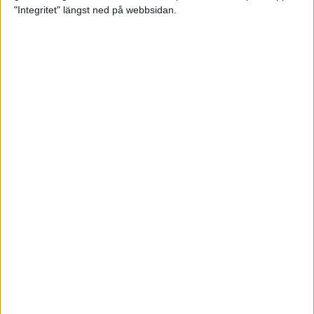
glädjeämnet för löparna i VM
"Integritet" längst ned på webbsidan.
23 sep 2025
Tufft väder för löparna i VM
11 sep 2025
Hanna Lindholm tog hem segern i
Tjejmilen 2025
6 sep 2025
Snabbaste segertiden på 12 år i
rekordstort adidas Stockholm
Halvmaraton
30 aug 2025