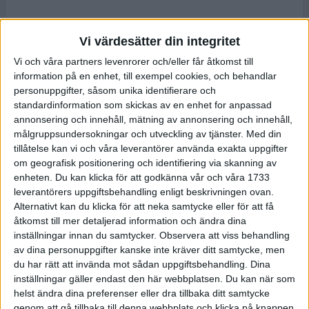
Vi värdesätter din integritet
Vi och våra partners levenrorer och/eller får åtkomst till
information på en enhet, till exempel cookies, och behandlar
personuppgifter, såsom unika identifierare och
standardinformation som skickas av en enhet for anpassad
annonsering och innehåll, mätning av annonsering och innehåll,
målgruppsundersokningar och utveckling av tjänster.
Med din
tillåtelse kan vi och våra leverantörer använda exakta uppgifter
om geografisk positionering och identifiering via skanning av
enheten. Du kan klicka för att godkänna vår och våra 1733
leverantörers uppgiftsbehandling enligt beskrivningen ovan.
Alternativt kan du klicka för att neka samtycke eller för att få
åtkomst till mer detaljerad information och ändra dina
inställningar innan du samtycker.
Observera att viss behandling
av dina personuppgifter kanske inte kräver ditt samtycke, men
du har rätt att invända mot sådan uppgiftsbehandling. Dina
inställningar gäller endast den här webbplatsen. Du kan när som
helst ändra dina preferenser eller dra tillbaka ditt samtycke
genom att gå tillbaka till denna webbplats och klicka på knappen