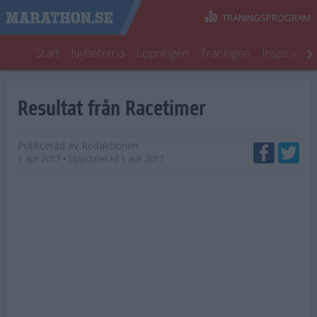
TRÄNINGSPROGRAM
Start
Nyheterna
Löpningen
Träningen
Inspiratio
Resultat från Racetimer
Publicerad av
Redaktionen
1 apr 2017
• Uppdaterad
1 apr 2017