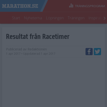
TRÄNINGSPROGRAM
Start
Nyheterna
Löpningen
Träningen
Inspiratio
Resultat från Racetimer
Publicerad av
Redaktionen
1 apr 2017
• Uppdaterad
1 apr 2017