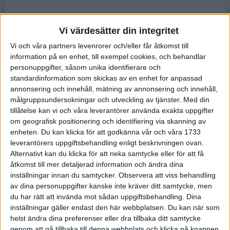
Vi värdesätter din integritet
Vi och våra partners levenrorer och/eller får åtkomst till
information på en enhet, till exempel cookies, och behandlar
personuppgifter, såsom unika identifierare och
standardinformation som skickas av en enhet for anpassad
annonsering och innehåll, mätning av annonsering och innehåll,
målgruppsundersokningar och utveckling av tjänster.
Med din
tillåtelse kan vi och våra leverantörer använda exakta uppgifter
om geografisk positionering och identifiering via skanning av
enheten. Du kan klicka för att godkänna vår och våra 1733
leverantörers uppgiftsbehandling enligt beskrivningen ovan.
Alternativt kan du klicka för att neka samtycke eller för att få
åtkomst till mer detaljerad information och ändra dina
inställningar innan du samtycker.
Observera att viss behandling
av dina personuppgifter kanske inte kräver ditt samtycke, men
du har rätt att invända mot sådan uppgiftsbehandling. Dina
inställningar gäller endast den här webbplatsen. Du kan när som
helst ändra dina preferenser eller dra tillbaka ditt samtycke
genom att gå tillbaka till denna webbplats och klicka på knappen