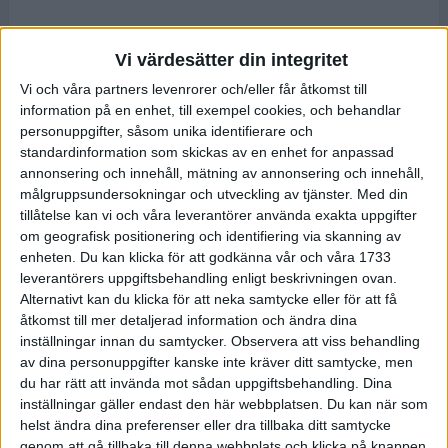
Vi värdesätter din integritet
Vi och våra partners levenrorer och/eller får åtkomst till
information på en enhet, till exempel cookies, och behandlar
personuppgifter, såsom unika identifierare och
standardinformation som skickas av en enhet for anpassad
annonsering och innehåll, mätning av annonsering och innehåll,
målgruppsundersokningar och utveckling av tjänster.
Med din
tillåtelse kan vi och våra leverantörer använda exakta uppgifter
om geografisk positionering och identifiering via skanning av
enheten. Du kan klicka för att godkänna vår och våra 1733
leverantörers uppgiftsbehandling enligt beskrivningen ovan.
Alternativt kan du klicka för att neka samtycke eller för att få
åtkomst till mer detaljerad information och ändra dina
inställningar innan du samtycker.
Observera att viss behandling
av dina personuppgifter kanske inte kräver ditt samtycke, men
du har rätt att invända mot sådan uppgiftsbehandling. Dina
inställningar gäller endast den här webbplatsen. Du kan när som
helst ändra dina preferenser eller dra tillbaka ditt samtycke
genom att gå tillbaka till denna webbplats och klicka på knappen