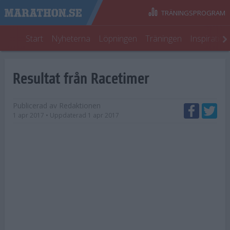
TRÄNINGSPROGRAM
Start
Nyheterna
Löpningen
Träningen
Inspiratio
Resultat från Racetimer
Publicerad av
Redaktionen
1 apr 2017
• Uppdaterad
1 apr 2017