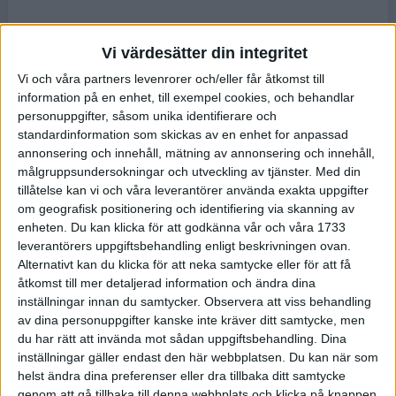
Vi värdesätter din integritet
Vi och våra partners levenrorer och/eller får åtkomst till
information på en enhet, till exempel cookies, och behandlar
personuppgifter, såsom unika identifierare och
standardinformation som skickas av en enhet for anpassad
annonsering och innehåll, mätning av annonsering och innehåll,
målgruppsundersokningar och utveckling av tjänster.
Med din
tillåtelse kan vi och våra leverantörer använda exakta uppgifter
om geografisk positionering och identifiering via skanning av
enheten. Du kan klicka för att godkänna vår och våra 1733
leverantörers uppgiftsbehandling enligt beskrivningen ovan.
Alternativt kan du klicka för att neka samtycke eller för att få
åtkomst till mer detaljerad information och ändra dina
inställningar innan du samtycker.
Observera att viss behandling
av dina personuppgifter kanske inte kräver ditt samtycke, men
du har rätt att invända mot sådan uppgiftsbehandling. Dina
inställningar gäller endast den här webbplatsen. Du kan när som
helst ändra dina preferenser eller dra tillbaka ditt samtycke
genom att gå tillbaka till denna webbplats och klicka på knappen