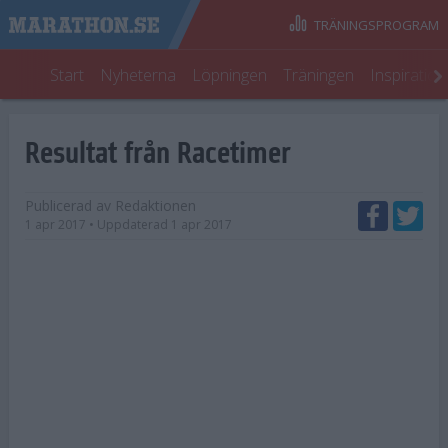
TRÄNINGSPROGRAM
Start
Nyheterna
Löpningen
Träningen
Inspiratio
Resultat från Racetimer
Publicerad av
Redaktionen
1 apr 2017
• Uppdaterad
1 apr 2017