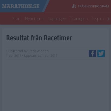
TRÄNINGSPROGRAM
Start
Nyheterna
Löpningen
Träningen
Inspiratio
Resultat från Racetimer
Publicerad av
Redaktionen
1 apr 2017
• Uppdaterad
1 apr 2017