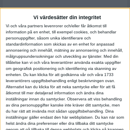
Vi värdesätter din integritet
Vi och våra partners levenrorer och/eller får åtkomst till
information på en enhet, till exempel cookies, och behandlar
personuppgifter, såsom unika identifierare och
standardinformation som skickas av en enhet for anpassad
annonsering och innehåll, mätning av annonsering och innehåll,
målgruppsundersokningar och utveckling av tjänster.
Med din
tillåtelse kan vi och våra leverantörer använda exakta uppgifter
om geografisk positionering och identifiering via skanning av
enheten. Du kan klicka för att godkänna vår och våra 1733
leverantörers uppgiftsbehandling enligt beskrivningen ovan.
Alternativt kan du klicka för att neka samtycke eller för att få
åtkomst till mer detaljerad information och ändra dina
inställningar innan du samtycker.
Observera att viss behandling
av dina personuppgifter kanske inte kräver ditt samtycke, men
du har rätt att invända mot sådan uppgiftsbehandling. Dina
inställningar gäller endast den här webbplatsen. Du kan när som
helst ändra dina preferenser eller dra tillbaka ditt samtycke
genom att gå tillbaka till denna webbplats och klicka på knappen