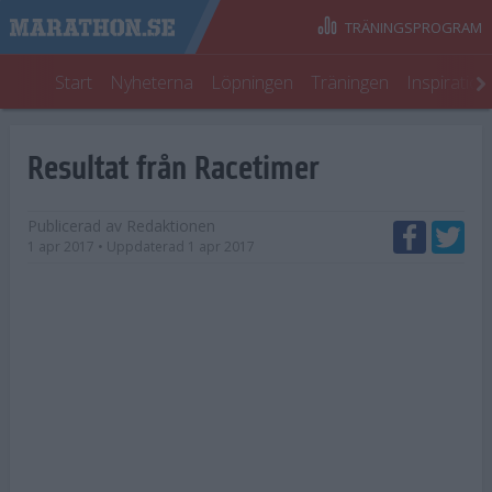
TRÄNINGSPROGRAM
Start
Nyheterna
Löpningen
Träningen
Inspiratio
Resultat från Racetimer
Publicerad av
Redaktionen
1 apr 2017
• Uppdaterad
1 apr 2017