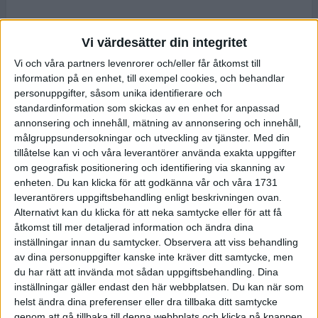
Vi värdesätter din integritet
Vi och våra partners levenrorer och/eller får åtkomst till
information på en enhet, till exempel cookies, och behandlar
personuppgifter, såsom unika identifierare och
standardinformation som skickas av en enhet for anpassad
annonsering och innehåll, mätning av annonsering och innehåll,
målgruppsundersokningar och utveckling av tjänster.
Med din
tillåtelse kan vi och våra leverantörer använda exakta uppgifter
om geografisk positionering och identifiering via skanning av
enheten. Du kan klicka för att godkänna vår och våra 1731
leverantörers uppgiftsbehandling enligt beskrivningen ovan.
Alternativt kan du klicka för att neka samtycke eller för att få
åtkomst till mer detaljerad information och ändra dina
inställningar innan du samtycker.
Observera att viss behandling
av dina personuppgifter kanske inte kräver ditt samtycke, men
du har rätt att invända mot sådan uppgiftsbehandling. Dina
inställningar gäller endast den här webbplatsen. Du kan när som
helst ändra dina preferenser eller dra tillbaka ditt samtycke
genom att gå tillbaka till denna webbplats och klicka på knappen