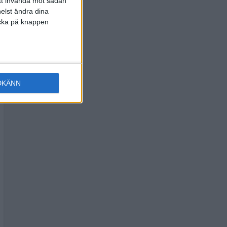
att invända mot sådan
elst ändra dina
licka på knappen
DKÄNN