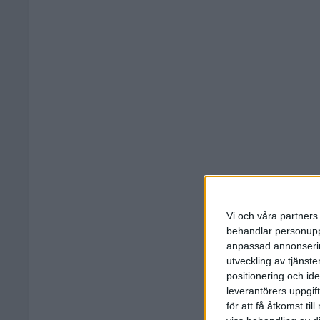
Vi och våra partners 
behandlar personuppg
anpassad annonserin
utveckling av tjänster
positionering och id
leverantörers uppgift
för att få åtkomst ti