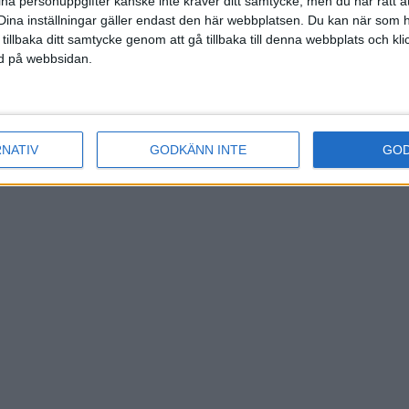
ina personuppgifter kanske inte kräver ditt samtycke, men du har rätt 
Dina inställningar gäller endast den här webbplatsen. Du kan när som h
 tillbaka ditt samtycke genom att gå tillbaka till denna webbplats och k
ned på webbsidan.
RNATIV
GODKÄNN INTE
GO