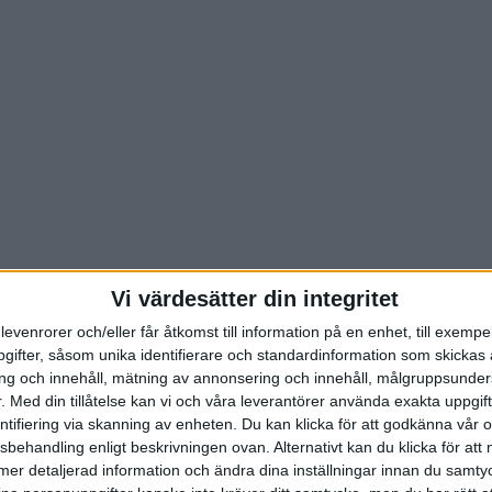
Vi värdesätter din integritet
levenrorer och/eller får åtkomst till information på en enhet, till exempe
ifter, såsom unika identifierare och standardinformation som skickas 
g och innehåll, mätning av annonsering och innehåll, målgruppsunde
.
Med din tillåtelse kan vi och våra leverantörer använda exakta uppgif
entifiering via skanning av enheten. Du kan klicka för att godkänna vår
sbehandling enligt beskrivningen ovan. Alternativt kan du klicka för att
ll mer detaljerad information och ändra dina inställningar innan du samty