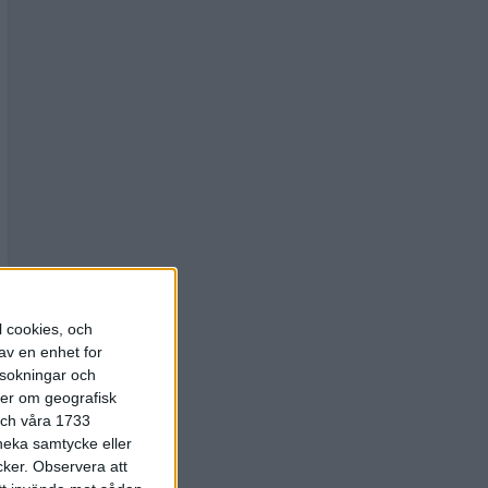
l cookies, och
av en enhet for
rsokningar och
ter om geografisk
 och våra 1733
 neka samtycke eller
cker.
Observera att