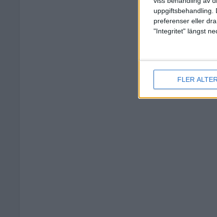
viss behandling av d
uppgiftsbehandling. 
preferenser eller dra
"Integritet" längst 
FLER ALTE