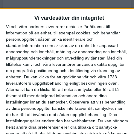
Vi värdesätter din integritet
Vi och våra partners levenrorer och/eller får åtkomst till
information på en enhet, till exempel cookies, och behandlar
personuppgifter, såsom unika identifierare och
standardinformation som skickas av en enhet for anpassad
annonsering och innehåll, mätning av annonsering och innehåll,
målgruppsundersokningar och utveckling av tjänster.
Med din
tillåtelse kan vi och våra leverantörer använda exakta uppgifter
om geografisk positionering och identifiering via skanning av
enheten. Du kan klicka för att godkänna vår och våra 1733
leverantörers uppgiftsbehandling enligt beskrivningen ovan.
Alternativt kan du klicka för att neka samtycke eller för att få
åtkomst till mer detaljerad information och ändra dina
inställningar innan du samtycker.
Observera att viss behandling
av dina personuppgifter kanske inte kräver ditt samtycke, men
du har rätt att invända mot sådan uppgiftsbehandling. Dina
inställningar gäller endast den här webbplatsen. Du kan när som
helst ändra dina preferenser eller dra tillbaka ditt samtycke
genom att gå tillbaka till denna webbplats och klicka på knappen