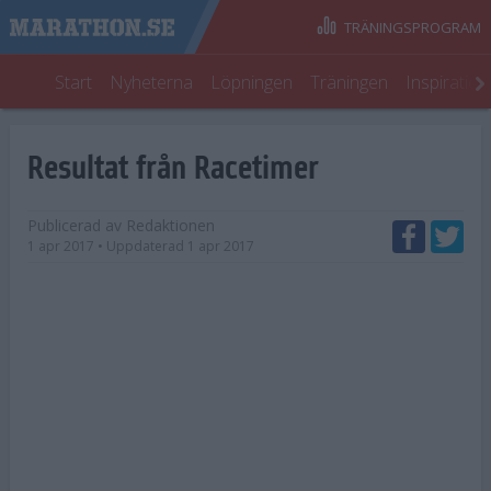
TRÄNINGSPROGRAM
Start
Nyheterna
Löpningen
Träningen
Inspiratio
Resultat från Racetimer
Publicerad av
Redaktionen
1 apr 2017
• Uppdaterad
1 apr 2017