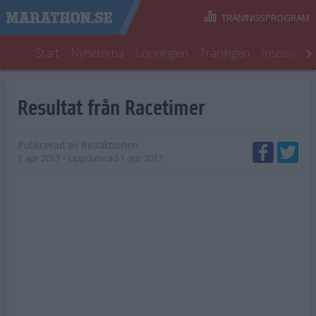
TRÄNINGSPROGRAM
Start
Nyheterna
Löpningen
Träningen
Inspiratio
Resultat från Racetimer
Publicerad av
Redaktionen
1 apr 2017
• Uppdaterad
1 apr 2017