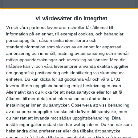
Vi värdesätter din integritet
Vi och våra partners levenrorer och/eller får åtkomst till
information på en enhet, till exempel cookies, och behandlar
personuppgifter, såsom unika identifierare och
standardinformation som skickas av en enhet for anpassad
annonsering och innehåll, mätning av annonsering och innehåll,
målgruppsundersokningar och utveckling av tjänster.
Med din
tillåtelse kan vi och våra leverantörer använda exakta uppgifter
om geografisk positionering och identifiering via skanning av
enheten. Du kan klicka för att godkänna vår och våra 1731
leverantörers uppgiftsbehandling enligt beskrivningen ovan.
Alternativt kan du klicka för att neka samtycke eller för att få
åtkomst till mer detaljerad information och ändra dina
inställningar innan du samtycker.
Observera att viss behandling
av dina personuppgifter kanske inte kräver ditt samtycke, men
du har rätt att invända mot sådan uppgiftsbehandling. Dina
inställningar gäller endast den här webbplatsen. Du kan när som
helst ändra dina preferenser eller dra tillbaka ditt samtycke
genom att gå tillbaka till denna webbplats och klicka på knappen