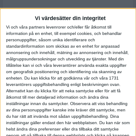
Vi värdesätter din integritet
Vi och våra partners levenrorer och/eller får åtkomst till
information på en enhet, till exempel cookies, och behandlar
personuppgifter, såsom unika identifierare och
standardinformation som skickas av en enhet for anpassad
annonsering och innehåll, mätning av annonsering och innehåll,
målgruppsundersokningar och utveckling av tjänster.
Med din
tillåtelse kan vi och våra leverantörer använda exakta uppgifter
om geografisk positionering och identifiering via skanning av
enheten. Du kan klicka för att godkänna vår och våra 1731
leverantörers uppgiftsbehandling enligt beskrivningen ovan.
Alternativt kan du klicka för att neka samtycke eller för att få
åtkomst till mer detaljerad information och ändra dina
inställningar innan du samtycker.
Observera att viss behandling
av dina personuppgifter kanske inte kräver ditt samtycke, men
du har rätt att invända mot sådan uppgiftsbehandling. Dina
inställningar gäller endast den här webbplatsen. Du kan när som
helst ändra dina preferenser eller dra tillbaka ditt samtycke
genom att gå tillbaka till denna webbplats och klicka på knappen