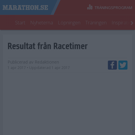
TRÄNINGSPROGRAM
Start
Nyheterna
Löpningen
Träningen
Inspiratio
Resultat från Racetimer
Publicerad av
Redaktionen
1 apr 2017
• Uppdaterad
1 apr 2017