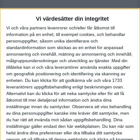
Vi värdesätter din integritet
Vi och våra partners levenrorer och/eller får åtkomst till
information på en enhet, till exempel cookies, och behandlar
personuppgifter, såsom unika identifierare och
standardinformation som skickas av en enhet for anpassad
annonsering och innehåll, mätning av annonsering och innehåll,
målgruppsundersokningar och utveckling av tjänster.
Med din
tillåtelse kan vi och våra leverantörer använda exakta uppgifter
om geografisk positionering och identifiering via skanning av
enheten. Du kan klicka för att godkänna vår och våra 1733
leverantörers uppgiftsbehandling enligt beskrivningen ovan.
Alternativt kan du klicka för att neka samtycke eller för att få
åtkomst till mer detaljerad information och ändra dina
inställningar innan du samtycker.
Observera att viss behandling
av dina personuppgifter kanske inte kräver ditt samtycke, men
du har rätt att invända mot sådan uppgiftsbehandling. Dina
inställningar gäller endast den här webbplatsen. Du kan när som
helst ändra dina preferenser eller dra tillbaka ditt samtycke
genom att gå tillbaka till denna webbplats och klicka på knappen