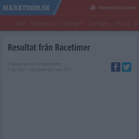
TRÄNINGSPROGRAM
Start
Nyheterna
Löpningen
Träningen
Inspiratio
Resultat från Racetimer
Publicerad av
Redaktionen
1 apr 2017
• Uppdaterad
1 apr 2017