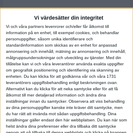
Vi värdesätter din integritet
Vi och våra partners levenrorer och/eller får åtkomst till
information på en enhet, till exempel cookies, och behandlar
personuppgifter, såsom unika identifierare och
standardinformation som skickas av en enhet for anpassad
annonsering och innehåll, mätning av annonsering och innehåll,
målgruppsundersokningar och utveckling av tjänster.
Med din
tillåtelse kan vi och våra leverantörer använda exakta uppgifter
om geografisk positionering och identifiering via skanning av
enheten. Du kan klicka för att godkänna vår och våra 1731
leverantörers uppgiftsbehandling enligt beskrivningen ovan.
Alternativt kan du klicka för att neka samtycke eller för att få
åtkomst till mer detaljerad information och ändra dina
inställningar innan du samtycker.
Observera att viss behandling
av dina personuppgifter kanske inte kräver ditt samtycke, men
du har rätt att invända mot sådan uppgiftsbehandling. Dina
inställningar gäller endast den här webbplatsen. Du kan när som
helst ändra dina preferenser eller dra tillbaka ditt samtycke
genom att gå tillbaka till denna webbplats och klicka på knappen