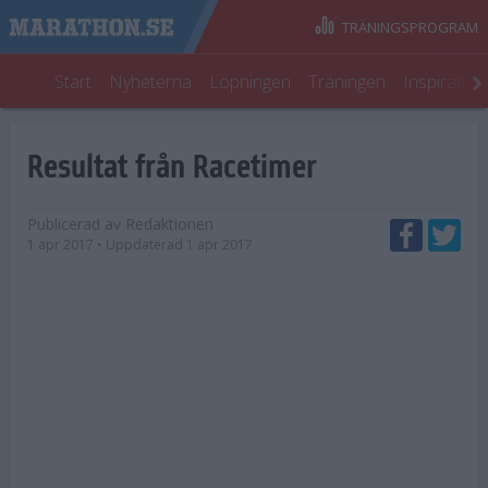
TRÄNINGSPROGRAM
Start
Nyheterna
Löpningen
Träningen
Inspiratio
Resultat från Racetimer
Publicerad av
Redaktionen
1 apr 2017
• Uppdaterad
1 apr 2017