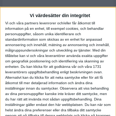
Vi värdesätter din integritet
Vi och våra partners levenrorer och/eller får åtkomst till
information på en enhet, till exempel cookies, och behandlar
personuppgifter, såsom unika identifierare och
standardinformation som skickas av en enhet for anpassad
annonsering och innehåll, mätning av annonsering och innehåll,
målgruppsundersokningar och utveckling av tjänster.
Med din
tillåtelse kan vi och våra leverantörer använda exakta uppgifter
om geografisk positionering och identifiering via skanning av
enheten. Du kan klicka för att godkänna vår och våra 1731
leverantörers uppgiftsbehandling enligt beskrivningen ovan.
Alternativt kan du klicka för att neka samtycke eller för att få
åtkomst till mer detaljerad information och ändra dina
inställningar innan du samtycker.
Observera att viss behandling
av dina personuppgifter kanske inte kräver ditt samtycke, men
du har rätt att invända mot sådan uppgiftsbehandling. Dina
inställningar gäller endast den här webbplatsen. Du kan när som
helst ändra dina preferenser eller dra tillbaka ditt samtycke
genom att gå tillbaka till denna webbplats och klicka på knappen