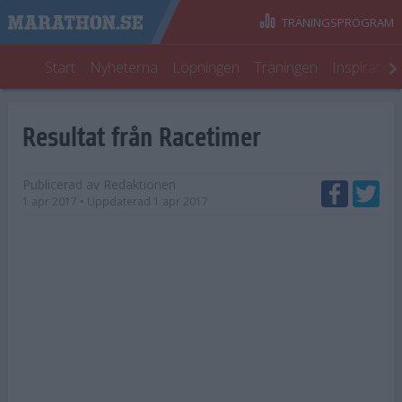
TRÄNINGSPROGRAM
Start
Nyheterna
Löpningen
Träningen
Inspiratio
Resultat från Racetimer
Publicerad av
Redaktionen
1 apr 2017
• Uppdaterad
1 apr 2017