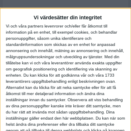
Vi värdesätter din integritet
Vi och våra partners levenrorer och/eller får åtkomst till
information på en enhet, till exempel cookies, och behandlar
personuppgifter, såsom unika identifierare och
standardinformation som skickas av en enhet for anpassad
annonsering och innehåll, mätning av annonsering och innehåll,
målgruppsundersokningar och utveckling av tjänster.
Med din
tillåtelse kan vi och våra leverantörer använda exakta uppgifter
om geografisk positionering och identifiering via skanning av
enheten. Du kan klicka för att godkänna vår och våra 1733
leverantörers uppgiftsbehandling enligt beskrivningen ovan.
Alternativt kan du klicka för att neka samtycke eller för att få
åtkomst till mer detaljerad information och ändra dina
inställningar innan du samtycker.
Observera att viss behandling
av dina personuppgifter kanske inte kräver ditt samtycke, men
du har rätt att invända mot sådan uppgiftsbehandling. Dina
inställningar gäller endast den här webbplatsen. Du kan när som
helst ändra dina preferenser eller dra tillbaka ditt samtycke
genom att gå tillbaka till denna webbplats och klicka på knappen