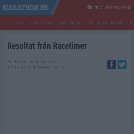
TRÄNINGSPROGRAM
Start
Nyheterna
Löpningen
Träningen
Inspiratio
Resultat från Racetimer
Publicerad av
Redaktionen
1 apr 2017
• Uppdaterad
1 apr 2017