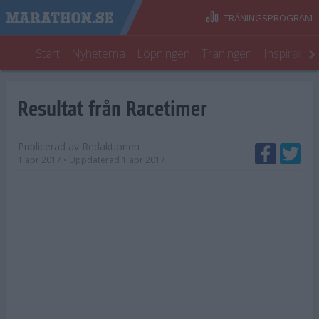
TRÄNINGSPROGRAM
Start
Nyheterna
Löpningen
Träningen
Inspiratio
Resultat från Racetimer
Publicerad av
Redaktionen
1 apr 2017
• Uppdaterad
1 apr 2017