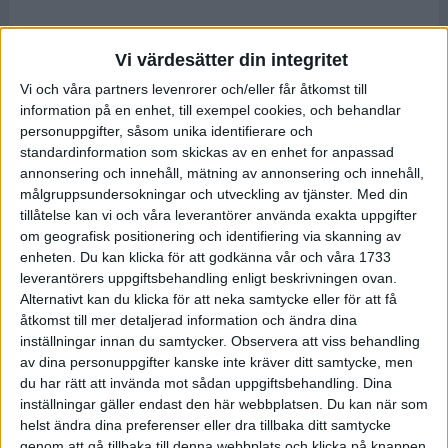
Vi värdesätter din integritet
Vi och våra partners levenrorer och/eller får åtkomst till
information på en enhet, till exempel cookies, och behandlar
personuppgifter, såsom unika identifierare och
standardinformation som skickas av en enhet for anpassad
annonsering och innehåll, mätning av annonsering och innehåll,
målgruppsundersokningar och utveckling av tjänster.
Med din
tillåtelse kan vi och våra leverantörer använda exakta uppgifter
om geografisk positionering och identifiering via skanning av
enheten. Du kan klicka för att godkänna vår och våra 1733
leverantörers uppgiftsbehandling enligt beskrivningen ovan.
Alternativt kan du klicka för att neka samtycke eller för att få
åtkomst till mer detaljerad information och ändra dina
inställningar innan du samtycker.
Observera att viss behandling
av dina personuppgifter kanske inte kräver ditt samtycke, men
du har rätt att invända mot sådan uppgiftsbehandling. Dina
inställningar gäller endast den här webbplatsen. Du kan när som
helst ändra dina preferenser eller dra tillbaka ditt samtycke
genom att gå tillbaka till denna webbplats och klicka på knappen