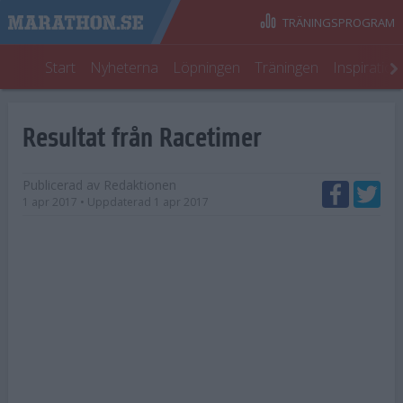
TRÄNINGSPROGRAM
Start
Nyheterna
Löpningen
Träningen
Inspiratio
Resultat från Racetimer
Publicerad av
Redaktionen
1 apr 2017
• Uppdaterad
1 apr 2017