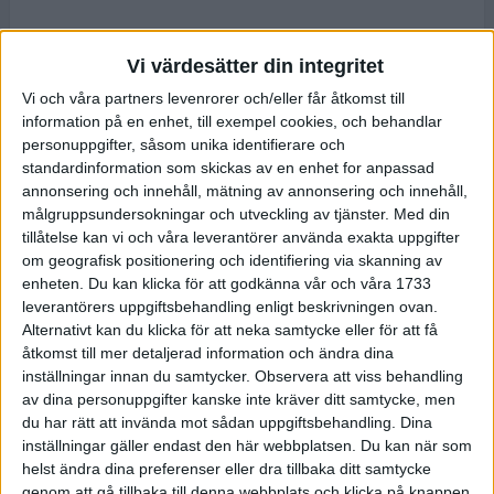
Vi värdesätter din integritet
Vi och våra partners levenrorer och/eller får åtkomst till
information på en enhet, till exempel cookies, och behandlar
personuppgifter, såsom unika identifierare och
standardinformation som skickas av en enhet for anpassad
annonsering och innehåll, mätning av annonsering och innehåll,
målgruppsundersokningar och utveckling av tjänster.
Med din
tillåtelse kan vi och våra leverantörer använda exakta uppgifter
om geografisk positionering och identifiering via skanning av
enheten. Du kan klicka för att godkänna vår och våra 1733
leverantörers uppgiftsbehandling enligt beskrivningen ovan.
Alternativt kan du klicka för att neka samtycke eller för att få
åtkomst till mer detaljerad information och ändra dina
inställningar innan du samtycker.
Observera att viss behandling
av dina personuppgifter kanske inte kräver ditt samtycke, men
du har rätt att invända mot sådan uppgiftsbehandling. Dina
inställningar gäller endast den här webbplatsen. Du kan när som
helst ändra dina preferenser eller dra tillbaka ditt samtycke
genom att gå tillbaka till denna webbplats och klicka på knappen