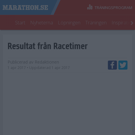
TRÄNINGSPROGRAM
Start
Nyheterna
Löpningen
Träningen
Inspiratio
Resultat från Racetimer
Publicerad av
Redaktionen
1 apr 2017
• Uppdaterad
1 apr 2017