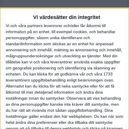
Vi värdesätter din integritet
Vi och våra partners levenrorer och/eller får åtkomst till
information på en enhet, till exempel cookies, och behandlar
personuppgifter, såsom unika identifierare och
standardinformation som skickas av en enhet for anpassad
annonsering och innehåll, mätning av annonsering och innehåll,
målgruppsundersokningar och utveckling av tjänster.
Med din
tillåtelse kan vi och våra leverantörer använda exakta uppgifter
om geografisk positionering och identifiering via skanning av
enheten. Du kan klicka för att godkänna vår och våra 1733
leverantörers uppgiftsbehandling enligt beskrivningen ovan.
Alternativt kan du klicka för att neka samtycke eller för att få
åtkomst till mer detaljerad information och ändra dina
inställningar innan du samtycker.
Observera att viss behandling
av dina personuppgifter kanske inte kräver ditt samtycke, men
du har rätt att invända mot sådan uppgiftsbehandling. Dina
inställningar gäller endast den här webbplatsen. Du kan när som
helst ändra dina preferenser eller dra tillbaka ditt samtycke
genom att gå tillbaka till denna webbplats och klicka på knappen