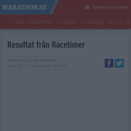
TRÄNINGSPROGRAM
Start
Nyheterna
Löpningen
Träningen
Inspiratio
Resultat från Racetimer
Publicerad av
Redaktionen
1 apr 2017
• Uppdaterad
1 apr 2017