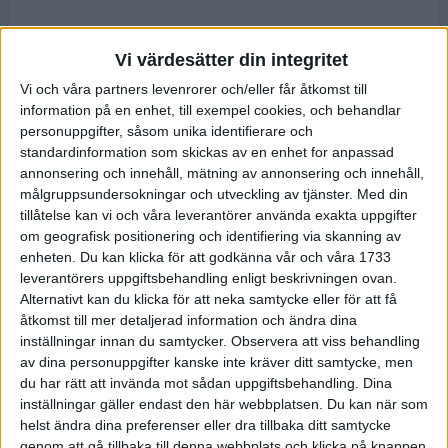
Vi värdesätter din integritet
Vi och våra partners levenrorer och/eller får åtkomst till
information på en enhet, till exempel cookies, och behandlar
personuppgifter, såsom unika identifierare och
standardinformation som skickas av en enhet for anpassad
annonsering och innehåll, mätning av annonsering och innehåll,
målgruppsundersokningar och utveckling av tjänster.
Med din
tillåtelse kan vi och våra leverantörer använda exakta uppgifter
om geografisk positionering och identifiering via skanning av
enheten. Du kan klicka för att godkänna vår och våra 1733
leverantörers uppgiftsbehandling enligt beskrivningen ovan.
Alternativt kan du klicka för att neka samtycke eller för att få
åtkomst till mer detaljerad information och ändra dina
inställningar innan du samtycker.
Observera att viss behandling
av dina personuppgifter kanske inte kräver ditt samtycke, men
du har rätt att invända mot sådan uppgiftsbehandling. Dina
inställningar gäller endast den här webbplatsen. Du kan när som
helst ändra dina preferenser eller dra tillbaka ditt samtycke
genom att gå tillbaka till denna webbplats och klicka på knappen