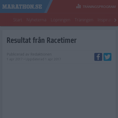
TRÄNINGSPROGRAM
Start
Nyheterna
Löpningen
Träningen
Inspiratio
Resultat från Racetimer
Publicerad av
Redaktionen
1 apr 2017
• Uppdaterad
1 apr 2017