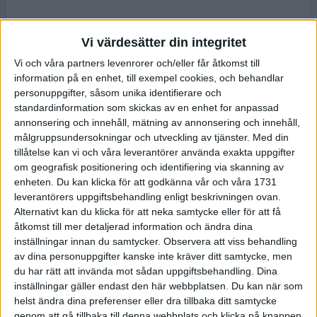
Vi värdesätter din integritet
Vi och våra partners levenrorer och/eller får åtkomst till
information på en enhet, till exempel cookies, och behandlar
personuppgifter, såsom unika identifierare och
standardinformation som skickas av en enhet for anpassad
annonsering och innehåll, mätning av annonsering och innehåll,
målgruppsundersokningar och utveckling av tjänster.
Med din
tillåtelse kan vi och våra leverantörer använda exakta uppgifter
om geografisk positionering och identifiering via skanning av
enheten. Du kan klicka för att godkänna vår och våra 1731
leverantörers uppgiftsbehandling enligt beskrivningen ovan.
Alternativt kan du klicka för att neka samtycke eller för att få
åtkomst till mer detaljerad information och ändra dina
inställningar innan du samtycker.
Observera att viss behandling
av dina personuppgifter kanske inte kräver ditt samtycke, men
du har rätt att invända mot sådan uppgiftsbehandling. Dina
inställningar gäller endast den här webbplatsen. Du kan när som
helst ändra dina preferenser eller dra tillbaka ditt samtycke
genom att gå tillbaka till denna webbplats och klicka på knappen