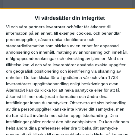
Vi värdesätter din integritet
Vi och våra partners levenrorer och/eller får åtkomst till
information på en enhet, till exempel cookies, och behandlar
personuppgifter, såsom unika identifierare och
standardinformation som skickas av en enhet for anpassad
annonsering och innehåll, mätning av annonsering och innehåll,
målgruppsundersokningar och utveckling av tjänster.
Med din
tillåtelse kan vi och våra leverantörer använda exakta uppgifter
om geografisk positionering och identifiering via skanning av
enheten. Du kan klicka för att godkänna vår och våra 1733
leverantörers uppgiftsbehandling enligt beskrivningen ovan.
Alternativt kan du klicka för att neka samtycke eller för att få
åtkomst till mer detaljerad information och ändra dina
inställningar innan du samtycker.
Observera att viss behandling
av dina personuppgifter kanske inte kräver ditt samtycke, men
du har rätt att invända mot sådan uppgiftsbehandling. Dina
inställningar gäller endast den här webbplatsen. Du kan när som
helst ändra dina preferenser eller dra tillbaka ditt samtycke
genom att gå tillbaka till denna webbplats och klicka på knappen