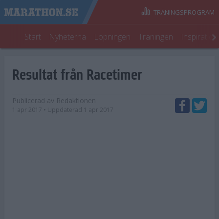
TRÄNINGSPROGRAM
Start
Nyheterna
Löpningen
Träningen
Inspiratio
Resultat från Racetimer
Publicerad av
Redaktionen
1 apr 2017
• Uppdaterad
1 apr 2017