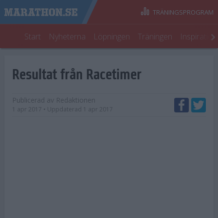
TRÄNINGSPROGRAM
Start
Nyheterna
Löpningen
Träningen
Inspiratio
Resultat från Racetimer
Publicerad av
Redaktionen
1 apr 2017
• Uppdaterad
1 apr 2017