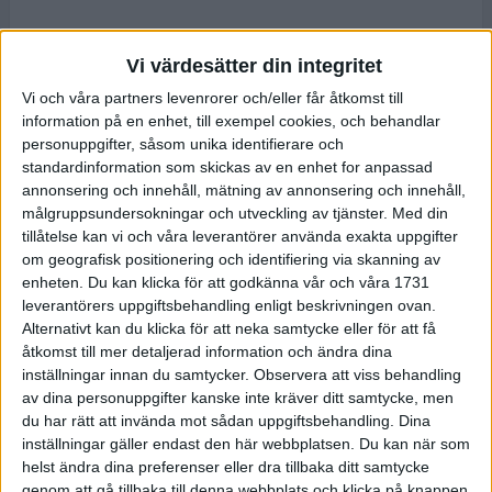
Vi värdesätter din integritet
Vi och våra partners levenrorer och/eller får åtkomst till
information på en enhet, till exempel cookies, och behandlar
personuppgifter, såsom unika identifierare och
standardinformation som skickas av en enhet for anpassad
annonsering och innehåll, mätning av annonsering och innehåll,
målgruppsundersokningar och utveckling av tjänster.
Med din
tillåtelse kan vi och våra leverantörer använda exakta uppgifter
om geografisk positionering och identifiering via skanning av
enheten. Du kan klicka för att godkänna vår och våra 1731
leverantörers uppgiftsbehandling enligt beskrivningen ovan.
Alternativt kan du klicka för att neka samtycke eller för att få
åtkomst till mer detaljerad information och ändra dina
inställningar innan du samtycker.
Observera att viss behandling
av dina personuppgifter kanske inte kräver ditt samtycke, men
du har rätt att invända mot sådan uppgiftsbehandling. Dina
inställningar gäller endast den här webbplatsen. Du kan när som
helst ändra dina preferenser eller dra tillbaka ditt samtycke
genom att gå tillbaka till denna webbplats och klicka på knappen