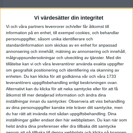
Vi värdesätter din integritet
Vi och våra partners levenrorer och/eller får åtkomst till
information på en enhet, till exempel cookies, och behandlar
personuppgifter, såsom unika identifierare och
standardinformation som skickas av en enhet for anpassad
annonsering och innehåll, mätning av annonsering och innehåll,
målgruppsundersokningar och utveckling av tjänster.
Med din
tillåtelse kan vi och våra leverantörer använda exakta uppgifter
om geografisk positionering och identifiering via skanning av
enheten. Du kan klicka för att godkänna vår och våra 1733
leverantörers uppgiftsbehandling enligt beskrivningen ovan.
Alternativt kan du klicka för att neka samtycke eller för att få
åtkomst till mer detaljerad information och ändra dina
inställningar innan du samtycker.
Observera att viss behandling
av dina personuppgifter kanske inte kräver ditt samtycke, men
du har rätt att invända mot sådan uppgiftsbehandling. Dina
inställningar gäller endast den här webbplatsen. Du kan när som
helst ändra dina preferenser eller dra tillbaka ditt samtycke
genom att gå tillbaka till denna webbplats och klicka på knappen