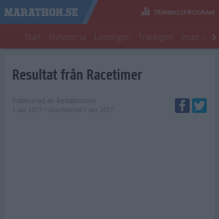
TRÄNINGSPROGRAM
Start
Nyheterna
Löpningen
Träningen
Inspiratio
Resultat från Racetimer
Publicerad av
Redaktionen
1 apr 2017
• Uppdaterad
1 apr 2017